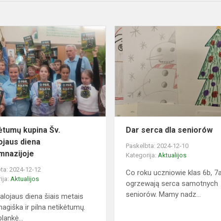
Netikėtumų
kupina
um
Šv.
Mikalojaus
diena
progimnazijoje
ėtumų kupina Šv.
Dar serca dla seniorów
ojaus diena
Paskelbta: 2024-12-10
mnazijoje
Kategorija:
Aktualijos
ta: 2024-12-12
Co roku uczniowie klas 6b, 7a
ija:
Aktualijos
ogrzewają serca samotnych
seniorów. Mamy nadz...
kalojaus diena šiais metais
agiška ir pilna netikėtumų.
lankė...