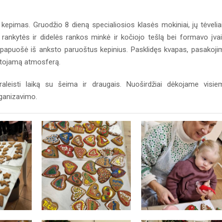
epimas. Gruodžio 8 dieną specialiosios klasės mokiniai, jų tėveliai
rankytės ir didelės rankos minkė ir kočiojo tešlą bei formavo įvai
 papuošė iš anksto paruoštus kepinius. Pasklidęs kvapas, pasakoji
artojamą atmosferą.
leisti laiką su šeima ir draugais. Nuoširdžiai dėkojame visie
rganizavimo.