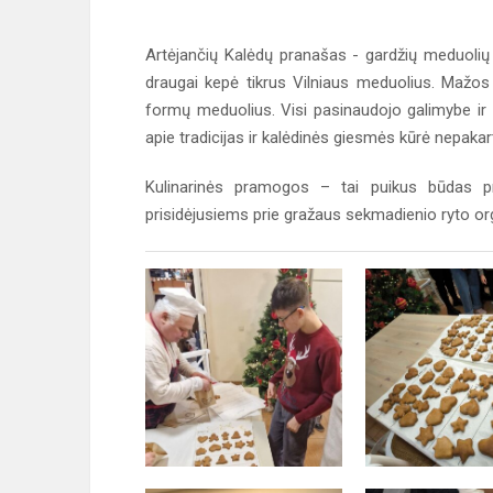
Artėjančių Kalėdų pranašas - gardžių meduolių k
draugai kepė tikrus Vilniaus meduolius. Mažos 
formų meduolius. Visi pasinaudojo galimybe ir
apie tradicijas ir kalėdinės giesmės kūrė nepak
Kulinarinės pramogos – tai puikus būdas pra
prisidėjusiems prie gražaus sekmadienio ryto o