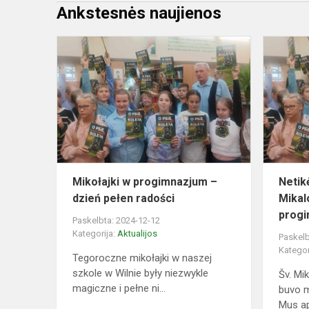
Ankstesnės naujienos
Mikołajki
w
progimnazj
–
dzień
pełen
radości
Mikołajki w progimnazjum –
Netik
dzień pełen radości
Mikal
progi
Paskelbta: 2024-12-12
Kategorija:
Aktualijos
Paskelb
Kategor
Tegoroczne mikołajki w naszej
szkole w Wilnie były niezwykle
Šv. Mi
magiczne i pełne ni...
buvo m
Mus ap