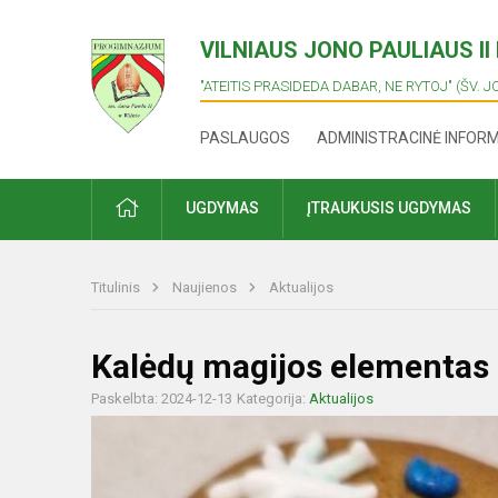
VILNIAUS JONO PAULIAUS I
"ATEITIS PRASIDEDA DABAR, NE RYTOJ" (ŠV. J
PASLAUGOS
ADMINISTRACINĖ INFOR
PRADŽIA
UGDYMAS
ĮTRAUKUSIS UGDYMAS
Titulinis
Naujienos
Aktualijos
Kalėdų magijos elementas
Paskelbta: 2024-12-13
Kategorija:
Aktualijos