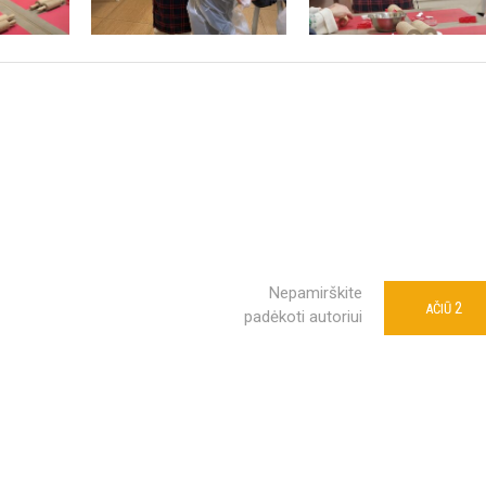
Nepamirškite
2
AČIŪ
padėkoti autoriui