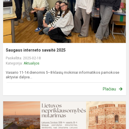
Saugaus interneto savaitė 2025
Paskelbta: 2025-02-18
Kategorija:
Aktualijos
Vasario 11-14 dienomis 5–8 klasių mokiniai informatikos pamokose
aktyviai dalyva...
Plačiau
P
z
d
u