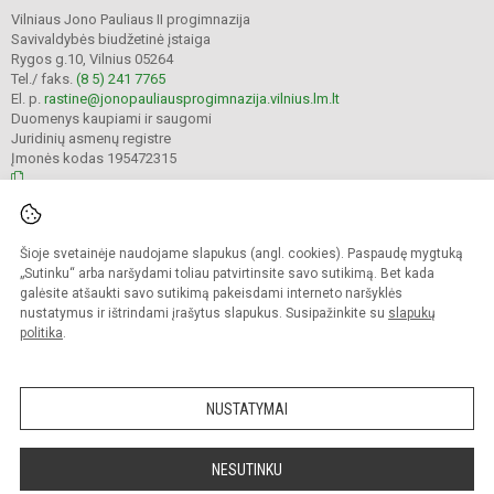
Vilniaus Jono Pauliaus II progimnazija
Savivaldybės biudžetinė įstaiga
Rygos g.10, Vilnius 05264
Tel./ faks.
(8 5) 241 7765
El. p.
rastine@jonopauliausprogimnazija.vilnius.lm.lt
Duomenys kaupiami ir saugomi
Juridinių asmenų registre
Įmonės kodas 195472315
© 2024. Vilniaus Jono Pauliaus II progimnazija. Visos teisės saugomos.
Šioje svetainėje naudojame slapukus (angl. cookies). Paspaudę mygtuką
Kopijuoti turinį be raštiško įstaigos administracijos sutikimo griežtai draudžiama.
„Sutinku“ arba naršydami toliau patvirtinsite savo sutikimą. Bet kada
galėsite atšaukti savo sutikimą pakeisdami interneto naršyklės
Prieinamumo paraiška
Slapukų politika
nustatymus ir ištrindami įrašytus slapukus. Susipažinkite su
slapukų
politika
.
Sumanus būdas atnaujinti
mokyklos interneto
svetainę
NUSTATYMAI
NESUTINKU