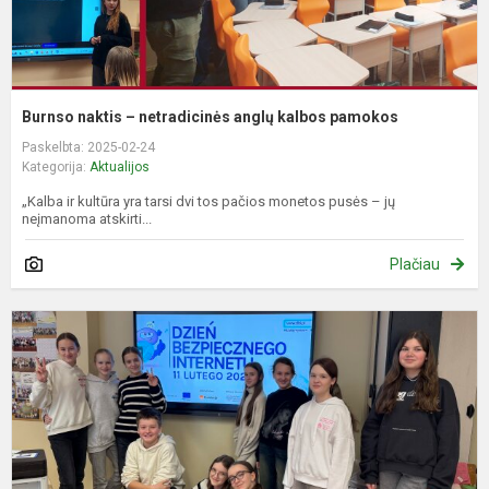
Burnso naktis – netradicinės anglų kalbos pamokos
Paskelbta: 2025-02-24
Kategorija:
Aktualijos
„Kalba ir kultūra yra tarsi dvi tos pačios monetos pusės – jų
neįmanoma atskirti...
Plačiau
T
B
I
2