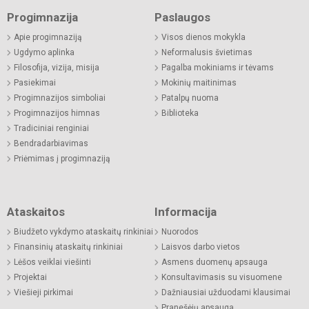
Progimnazija
Paslaugos
Apie progimnaziją
Visos dienos mokykla
Ugdymo aplinka
Neformalusis švietimas
Filosofija, vizija, misija
Pagalba mokiniams ir tėvams
Pasiekimai
Mokinių maitinimas
Progimnazijos simboliai
Patalpų nuoma
Progimnazijos himnas
Biblioteka
Tradiciniai renginiai
Bendradarbiavimas
Priėmimas į progimnaziją
Ataskaitos
Informacija
Biudžeto vykdymo ataskaitų rinkiniai
Nuorodos
Finansinių ataskaitų rinkiniai
Laisvos darbo vietos
Lėšos veiklai viešinti
Asmens duomenų apsauga
Projektai
Konsultavimasis su visuomene
Viešieji pirkimai
Dažniausiai užduodami klausimai
Pranešėjų apsauga