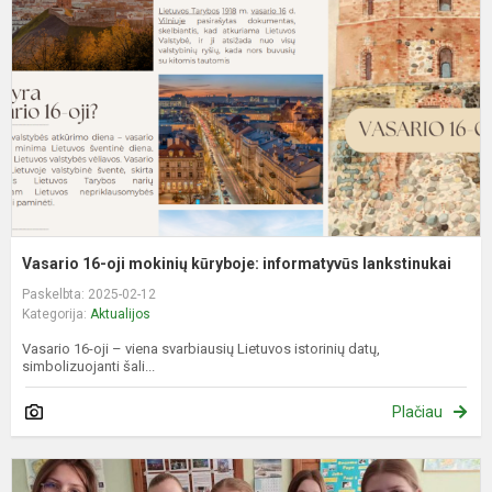
m
k
i
l
Vasario 16-oji mokinių kūryboje: informatyvūs lankstinukai
Paskelbta: 2025-02-12
Kategorija:
Aktualijos
Vasario 16-oji – viena svarbiausių Lietuvos istorinių datų,
simbolizuojanti šali...
Plačiau
C