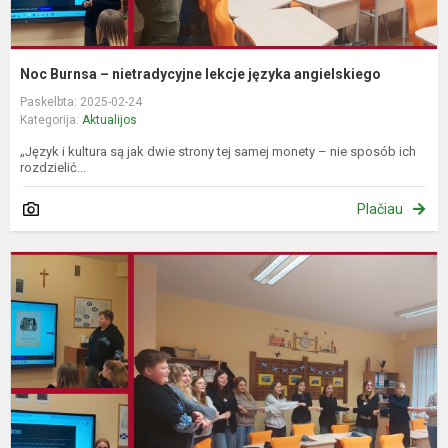
Noc Burnsa – nietradycyjne lekcje języka angielskiego
Paskelbta: 2025-02-24
Kategorija:
Aktualijos
„Język i kultura są jak dwie strony tej samej monety – nie sposób ich
rozdzielić...
Plačiau
B
n
–
n
a
k
p