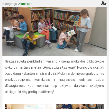
Kategorija:
Aktualijos
Gražų saulėtą penktadienį vasario 7 dieną mokyklos bibliotekoje
įvyko pirma šiais metais
„Pertrauka skaitymui“
. Norinčiųjų skaityti
buvo daug - skaitė ir maži, ir dideli. Mokiniai domėjosi spalvotomis
enciklopedijomis, komiksais ir naujaisiais leidiniais. Labai
džiaugiamės, kad mokiniai taip aktyviai dalyvavo skaitymo
akcijoje. Iki kitų greitų susitikimų!