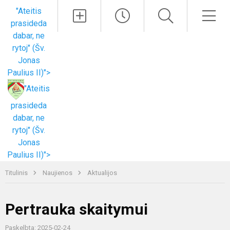
Paieška
Men
"Ateitis
prasideda
dabar, ne
rytoj" (Šv.
Jonas
Paulius II)">
"Ateitis
prasideda
dabar, ne
rytoj" (Šv.
Jonas
Paulius II)">
Titulinis
Naujienos
Aktualijos
Pertrauka skaitymui
Paskelbta: 2025-02-24