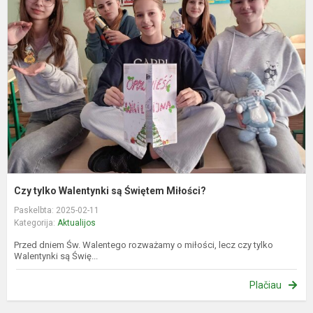
t
W
s
Ś
M
Czy tylko Walentynki są Świętem Miłości?
Paskelbta: 2025-02-11
Kategorija:
Aktualijos
Przed dniem Św. Walentego rozważamy o miłości, lecz czy tylko
Walentynki są Świę...
Plačiau