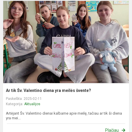
A
t
Š
V
d
y
m
š
Ar tik Šv. Valentino diena yra meilės švente?
Paskelbta: 2025-02-11
Kategorija:
Aktualijos
Artėjant Šv. Valentino dienai kalbame apie meilę, tačiau ar tik ši diena
yra mei...
Plačiau