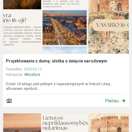
o
ś
n
Projektowanie z dumą: ulotka o święcie narodowym
Paskelbta: 2025-02-12
Kategorija:
Aktualijos
Dzień 16 lutego jest jednym z najważniejszych w historii Litwy,
albowiem symboli...
Plačiau
V
1
oj