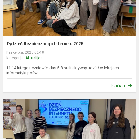
Tydzień Bezpiecznego Internetu 2025
Paskelbta: 2025-02-18
Kategorija:
Aktualijos
11-14 lutego uczniowie klas 5-8 brali aktywny udział w lekcjach
informatyki pośw...
Plačiau
S
i
s
2