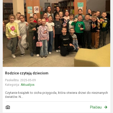
c
d
Rodzice czytają dzieciom
Paskelbta: 2025-05-09
Kategorija:
Aktualijos
Czytanie książek to cicha przygoda, która otwiera drzwi do nieznanych
światów. N...
Plačiau