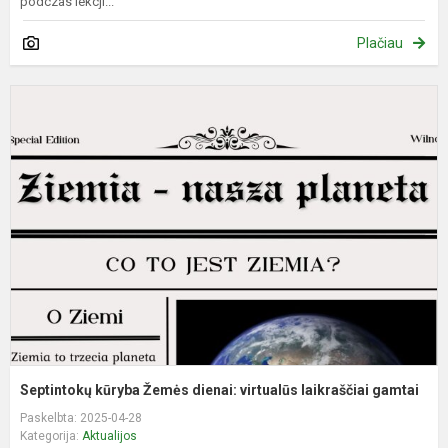
podczas lekcji...
Plačiau
S
k
Ž
d
v
l
g
Septintokų kūryba Žemės dienai: virtualūs laikraščiai gamtai
Paskelbta: 2025-04-28
Kategorija:
Aktualijos