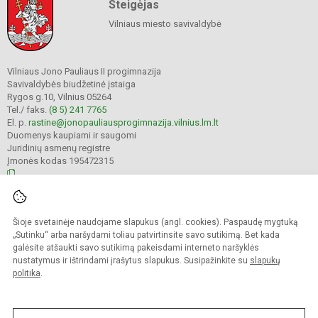
Steigėjas
Vilniaus miesto savivaldybė
Vilniaus Jono Pauliaus II progimnazija
Savivaldybės biudžetinė įstaiga
Rygos g.10, Vilnius 05264
Tel./ faks.
(8 5) 241 7765
El. p.
rastine@jonopauliausprogimnazija.vilnius.lm.lt
Duomenys kaupiami ir saugomi
Juridinių asmenų registre
Įmonės kodas 195472315
© 2024. Vilniaus Jono Pauliaus II progimnazija. Visos teisės saugomos.
Šioje svetainėje naudojame slapukus (angl. cookies). Paspaudę mygtuką
Kopijuoti turinį be raštiško įstaigos administracijos sutikimo griežtai draudžiama.
„Sutinku“ arba naršydami toliau patvirtinsite savo sutikimą. Bet kada
galėsite atšaukti savo sutikimą pakeisdami interneto naršyklės
Prieinamumo paraiška
Slapukų politika
nustatymus ir ištrindami įrašytus slapukus. Susipažinkite su
slapukų
politika
.
Sumanus būdas atnaujinti
mokyklos interneto
svetainę