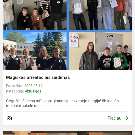
ž
Magiškas orientacinis žaidimas
Paskelbta: 2025-05-12
Kategorija:
Aktualijos
Gegužės 2 dieną mūsų progimnazijoje kvepėjo magija! 8b klasės
mokiniai nukėlė mu...
Plačiau
R