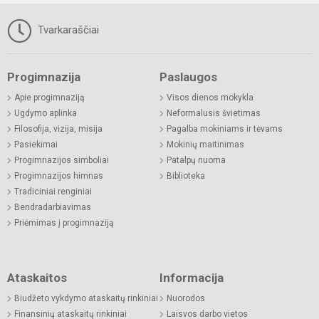
Tvarkaraščiai
Progimnazija
Paslaugos
Apie progimnaziją
Visos dienos mokykla
Ugdymo aplinka
Neformalusis švietimas
Filosofija, vizija, misija
Pagalba mokiniams ir tėvams
Pasiekimai
Mokinių maitinimas
Progimnazijos simboliai
Patalpų nuoma
Progimnazijos himnas
Biblioteka
Tradiciniai renginiai
Bendradarbiavimas
Priėmimas į progimnaziją
Ataskaitos
Informacija
Biudžeto vykdymo ataskaitų rinkiniai
Nuorodos
Finansinių ataskaitų rinkiniai
Laisvos darbo vietos