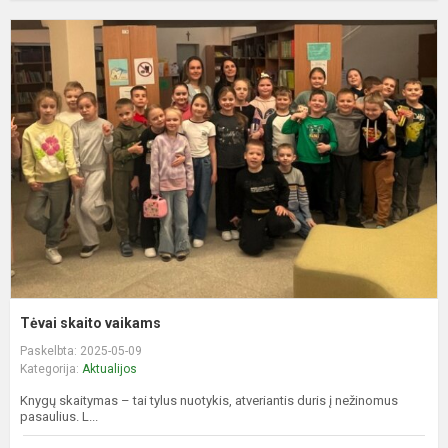
T
s
v
Tėvai skaito vaikams
Paskelbta: 2025-05-09
Kategorija:
Aktualijos
Knygų skaitymas – tai tylus nuotykis, atveriantis duris į nežinomus
pasaulius. L...