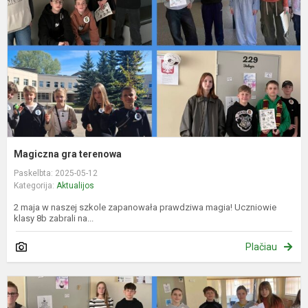
Magiczna gra terenowa
Paskelbta: 2025-05-12
Kategorija:
Aktualijos
2 maja w naszej szkole zapanowała prawdziwa magia! Uczniowie
klasy 8b zabrali na...
Plačiau
M
o