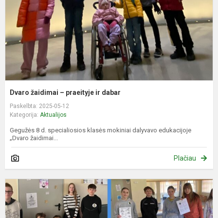
d
Dvaro žaidimai – praeityje ir dabar
Paskelbta: 2025-05-12
Kategorija:
Aktualijos
Gegužės 8 d. specialiosios klasės mokiniai dalyvavo edukacijoje
„Dvaro žaidimai...
Plačiau
M
g
t