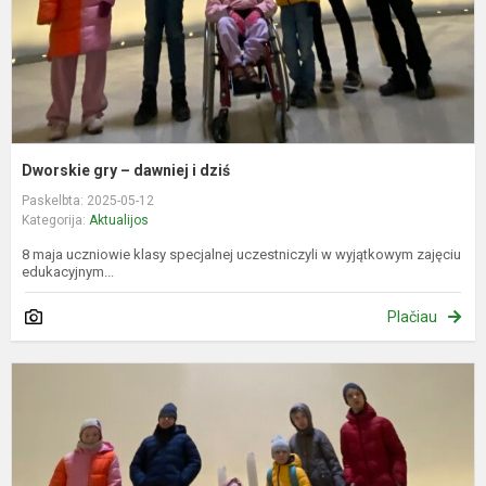
Dworskie gry – dawniej i dziś
Paskelbta: 2025-05-12
Kategorija:
Aktualijos
8 maja uczniowie klasy specjalnej uczestniczyli w wyjątkowym zajęciu
edukacyjnym...
Plačiau
D
ž
–
p
ir