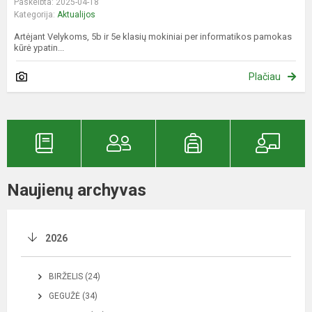
Paskelbta: 2025-04-18
Kategorija:
Aktualijos
Artėjant Velykoms, 5b ir 5e klasių mokiniai per informatikos pamokas
kūrė ypatin...
Plačiau
Naujienų archyvas
2026
BIRŽELIS (24)
GEGUŽĖ (34)