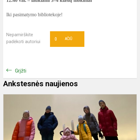
12.40 val. – laukiami 3–4 klasių mokiniai
Iki pasimatymo bibliotekoje!
Nepamirškite
0
AČIŪ
padėkoti autoriui
Grįžti
Ankstesnės naujienos
D
g
–
d
i
d