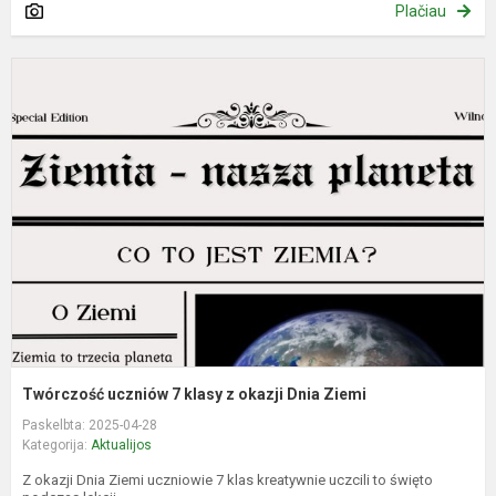
Plačiau
T
u
7
k
z
o
D
Z
Twórczość uczniów 7 klasy z okazji Dnia Ziemi
Paskelbta: 2025-04-28
Kategorija:
Aktualijos
Z okazji Dnia Ziemi uczniowie 7 klas kreatywnie uczcili to święto