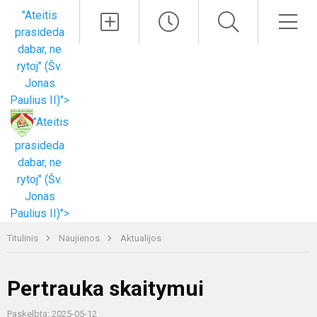
Paieška
Men
"Ateitis
prasideda
dabar, ne
rytoj" (Šv.
Jonas
Paulius II)">
"Ateitis
prasideda
dabar, ne
rytoj" (Šv.
Jonas
Paulius II)">
Titulinis
Naujienos
Aktualijos
Pertrauka skaitymui
Paskelbta: 2025-05-12