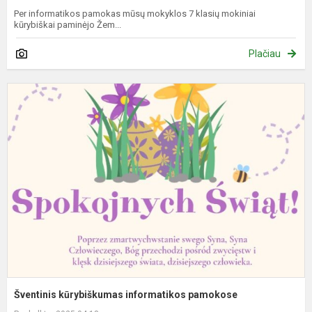
Per informatikos pamokas mūsų mokyklos 7 klasių mokiniai
kūrybiškai paminėjo Žem...
Plačiau
Š
k
i
p
Šventinis kūrybiškumas informatikos pamokose