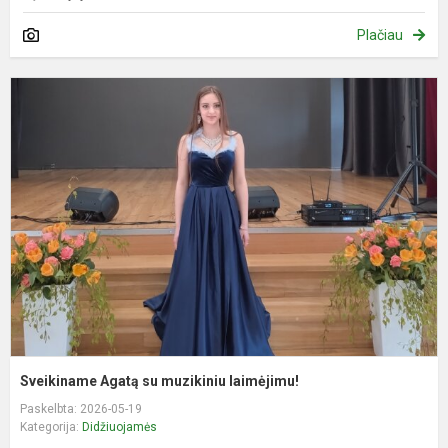
Plačiau
S
A
s
m
l
Sveikiname Agatą su muzikiniu laimėjimu!
Paskelbta: 2026-05-19
Kategorija:
Didžiuojamės