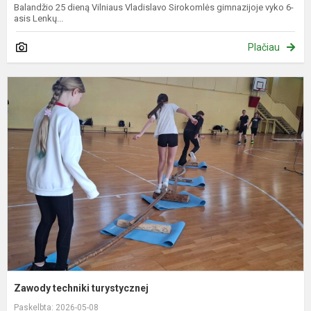
Balandžio 25 dieną Vilniaus Vladislavo Sirokomlės gimnazijoje vyko 6-
asis Lenkų...
Plačiau
Z
t
t
Zawody techniki turystycznej
Paskelbta: 2026-05-08