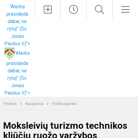
Paieška
Men
"Ateitis
prasideda
dabar, ne
rytoj" (Šv.
Jonas
Paulius II)">
"Ateitis
prasideda
dabar, ne
rytoj" (Šv.
Jonas
Paulius II)">
Titulinis
Naujienos
Didžiuojamės
Moksleivių turizmo technikos
kliūčių ruožo varžybos