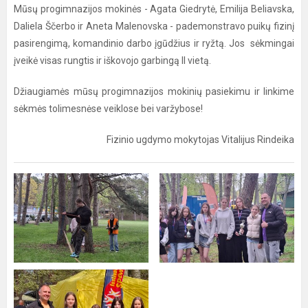
Mūsų progimnazijos mokinės - Agata Giedrytė, Emilija Beliavska,
Daliela Ščerbo ir Aneta Malenovska - pademonstravo puikų fizinį
pasirengimą, komandinio darbo įgūdžius ir ryžtą. Jos sėkmingai
įveikė visas rungtis ir iškovojo garbingą II vietą.
Džiaugiamės mūsų progimnazijos mokinių pasiekimu ir linkime
sėkmės tolimesnėse veiklose bei varžybose!
Fizinio ugdymo mokytojas Vitalijus Rindeika