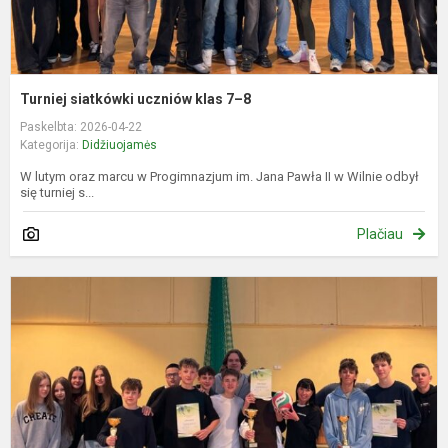
Turniej siatkówki uczniów klas 7–8
Paskelbta: 2026-04-22
Kategorija:
Didžiuojamės
W lutym oraz marcu w Progimnazjum im. Jana Pawła II w Wilnie odbył
się turniej s...
Plačiau
7
8
k
m
t
v