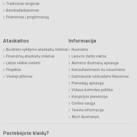
Tradiciniai renginiai
Bendradarbiavimas
Priėmimas į progimnaziją
Ataskaitos
Informacija
Biudžeto vykdymo ataskaitų rinkiniai
Nuorodos
Finansinių ataskaitų rinkiniai
Laisvos darbo vietos
Lėšos veiklai viešinti
Asmens duomenų apsauga
Projektai
Konsultavimasis su visuomene
Viešieji pirkimai
Dažniausiai užduodami klausimai
Pranešėjų apsauga
Vidaus kontrolės politika
Korupcijos prevencija
Civilinė sauga
Teisinė informacija
Atviri duomenys
Pastebėjote klaidų?