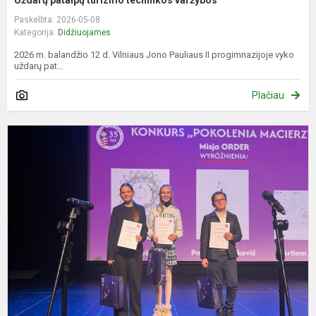
Paskelbta: 2026-05-08
Kategorija:
Didžiuojamės
2026 m. balandžio 12 d. Vilniaus Jono Pauliaus II progimnazijoje vyko
uždarų pat...
Plačiau
S
u
k
„
M