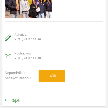
Autorius:
Vitalijus Rindeika
Nuotraukos:
Vitalijus Rindeika
Nepamirškite
1
AČIŪ
padėkoti autoriui
Grįžti