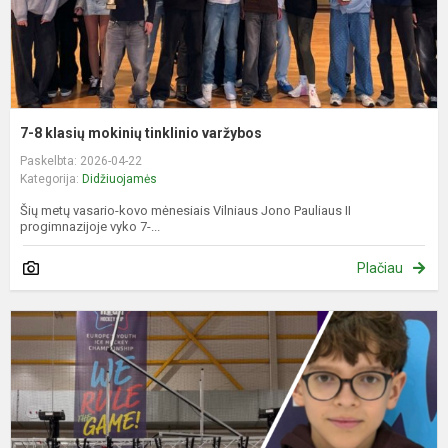
7-8 klasių mokinių tinklinio varžybos
Paskelbta: 2026-04-22
Kategorija:
Didžiuojamės
Šių metų vasario-kovo mėnesiais Vilniaus Jono Pauliaus II
progimnazijoje vyko 7-...
Plačiau
J
d
z
n
u