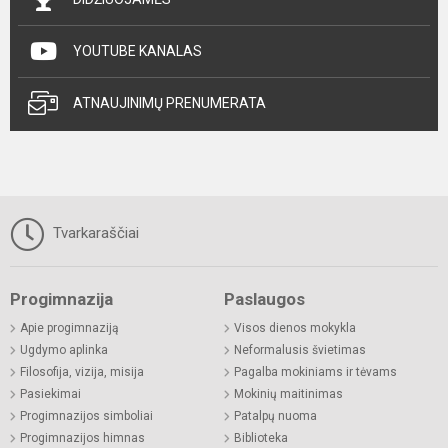
YOUTUBE KANALAS
ATNAUJINIMŲ PRENUMERATA
Tvarkaraščiai
Progimnazija
Paslaugos
Apie progimnaziją
Visos dienos mokykla
Ugdymo aplinka
Neformalusis švietimas
Filosofija, vizija, misija
Pagalba mokiniams ir tėvams
Pasiekimai
Mokinių maitinimas
Progimnazijos simboliai
Patalpų nuoma
Progimnazijos himnas
Biblioteka