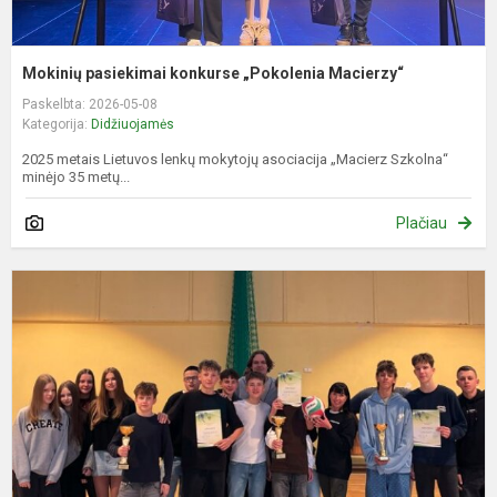
Mokinių pasiekimai konkurse „Pokolenia Macierzy“
Paskelbta: 2026-05-08
Kategorija:
Didžiuojamės
2025 metais Lietuvos lenkų mokytojų asociacija „Macierz Szkolna“
minėjo 35 metų...
Plačiau
T
s
u
k
7
8