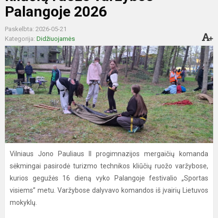
Palangoje 2026
Paskelbta: 2026-05-21
Kategorija:
Didžiuojamės
Vilniaus Jono Pauliaus II progimnazijos mergaičių komanda
sėkmingai pasirodė turizmo technikos kliūčių ruožo varžybose,
kurios gegužės 16 dieną vyko Palangoje festivalio „Sportas
visiems” metu. Varžybose dalyvavo komandos iš įvairių Lietuvos
mokyklų.