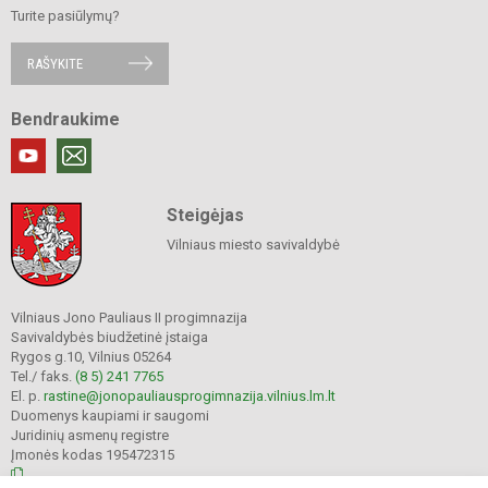
Turite pasiūlymų?
RAŠYKITE
Bendraukime
Steigėjas
Vilniaus miesto savivaldybė
Vilniaus Jono Pauliaus II progimnazija
Savivaldybės biudžetinė įstaiga
Rygos g.10, Vilnius 05264
Tel./ faks.
(8 5) 241 7765
El. p.
rastine@jonopauliausprogimnazija.vilnius.lm.lt
Duomenys kaupiami ir saugomi
Juridinių asmenų registre
Įmonės kodas 195472315