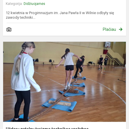
Kategorija:
Didžiuojamės
12 kwietnia w Progimnazjum im. Jana Pawła II w Wilnie odbyły się
zawody techniki...
Plačiau
U
p
t
t
v
Uždarų patalpų turizmo technikos varžybos