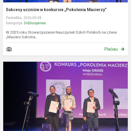
Sukcesy uczniów w konkursie „Pokolenia Macierzy”
Paskelbta: 2026-05-08
Kategorija:
Didžiuojamės
W 2025 roku Stowarzyszenie Nauczycieli Szkół Polskich na Litwie
„Macierz Szkolna...
Plačiau
M
p
k
„
M