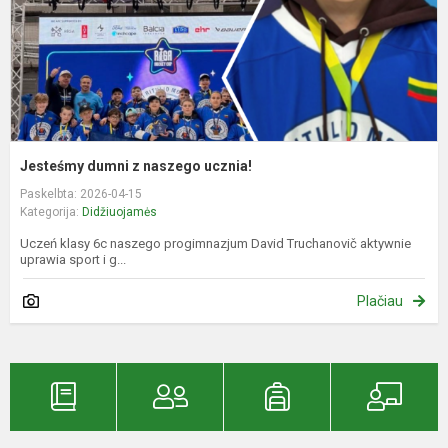
Jesteśmy dumni z naszego ucznia!
Paskelbta: 2026-04-15
Kategorija:
Didžiuojamės
Uczeń klasy 6c naszego progimnazjum David Truchanovič aktywnie
uprawia sport i g...
Plačiau