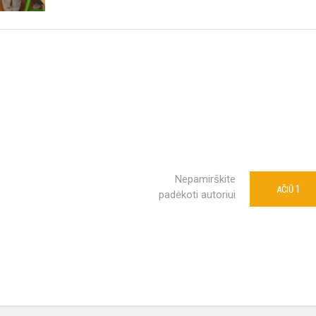
Nepamirškite
1
AČIŪ
padėkoti autoriui