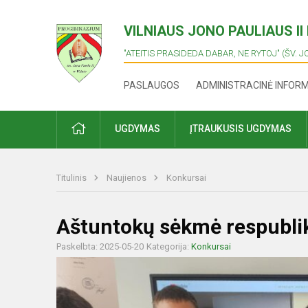
VILNIAUS JONO PAULIAUS I
"ATEITIS PRASIDEDA DABAR, NE RYTOJ" (ŠV. J
PASLAUGOS
ADMINISTRACINĖ INFOR
PRADŽIA
UGDYMAS
ĮTRAUKUSIS UGDYMAS
Titulinis
Naujienos
Konkursai
Aštuntokų sėkmė respubli
Paskelbta: 2025-05-20
Kategorija:
Konkursai