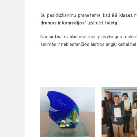
Su pasididžiavimu pranešame, kad
8B klasės
mo
dramos ir komedijos“
užėmė
III vietą
!
Nuoširdžiai sveikiname mūsų kūrybingus mokiniu
sėkmės ir neblėstančios aistros anglų kalbai bei