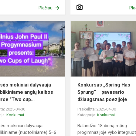
Plačiau
Pla
s
6a
klasės
s
mokiniai
dalyvauja
respublikiniame
anglų
kalbos
k...
asės mokiniai dalyvauja
Konkursas „Spring Has
blikiniame anglų kalbos
Sprung“ – pavasario
rse "Two cup...
džiaugsmas poezijoje
ta: 2025-04-30
Paskelbta: 2025-04-30
ija:
Konkursai
Kategorija:
Konkursai
sės mokiniai dalyvauja
Balandžio 18 dieną mūsų
likiniame (nuotoliniame) 5–6
progimnazijoje vyko integruo