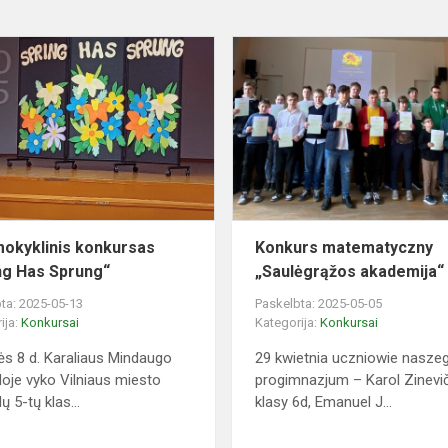
Tarpmokyklinis
konkursas
„Spring
Has
Sprung“
okyklinis konkursas
Konkurs matematyczny
ng Has Sprung“
„Saulėgrąžos akademija“
ta: 2025-05-13
Paskelbta: 2025-05-05
ija:
Konkursai
Kategorija:
Konkursai
s 8 d. Karaliaus Mindaugo
29 kwietnia uczniowie nasze
oje vyko Vilniaus miesto
progimnazjum – Karol Zinevi
 5-tų klas...
klasy 6d, Emanuel J...