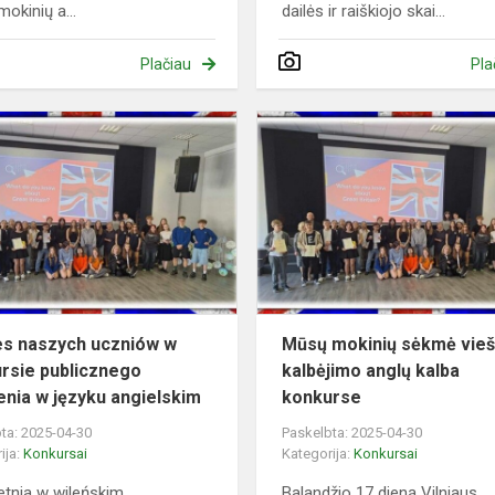
mokinių a...
dailės ir raiškiojo skai...
Plačiau
Pla
Sukces
naszych
uczniów
w
konkursie
publicznego
mówienia
w
j...
s naszych uczniów w
Mūsų mokinių sėkmė vieš
rsie publicznego
kalbėjimo anglų kalba
nia w języku angielskim
konkurse
ta: 2025-04-30
Paskelbta: 2025-04-30
ija:
Konkursai
Kategorija:
Konkursai
etnia w wileńskim
Balandžio 17 dieną Vilniaus