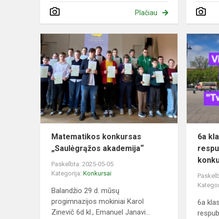
Plačiau
Matematiko
konkursas
„Saulėgrąžo
akademija“
Matematikos konkursas
6a kl
„Saulėgrąžos akademija“
respu
konku
Paskelbta: 2025-05-05
Kategorija:
Konkursai
Paskelb
Kategor
Balandžio 29 d. mūsų
progimnazijos mokiniai Karol
6a kla
Zinevič 6d kl., Emanuel Janavi...
respub