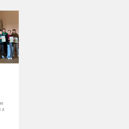
Konkurs
matematyczny
„Saulėgrąžos
akademija“
go
č z