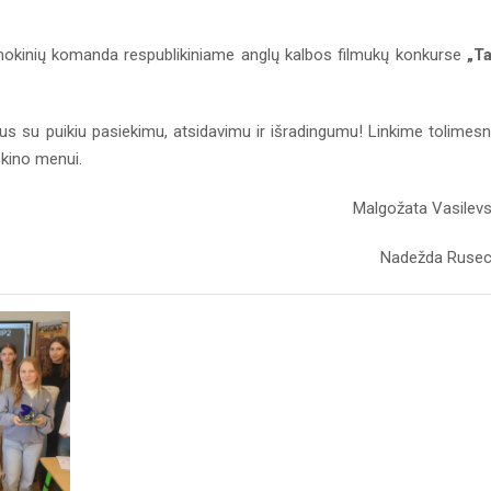
kinių komanda respublikiniame anglų kalbos filmukų konkurse
„T
s su puikiu pasiekimu, atsidavimu ir išradingumu! Linkime tolimes
 kino menui.
Malgožata Vasilev
Nadežda Ruse