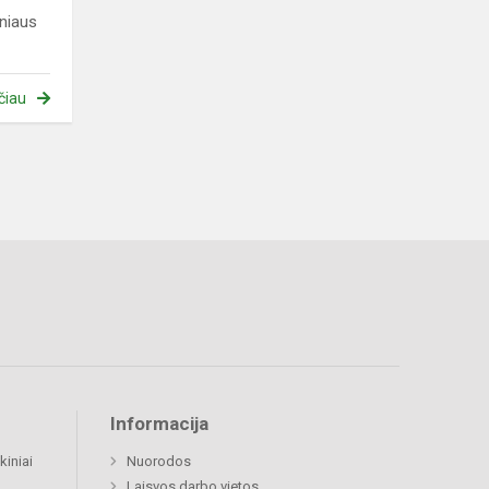
niaus
čiau
Informacija
kiniai
Nuorodos
Laisvos darbo vietos