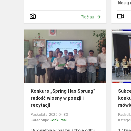
klasių 
Plačiau
Konkurs
„Spring
Has
Sprung”
–
radość
wiosny
w
poezji
Konkurs „Spring Has Sprung” –
Sukce
i
radość wiosny w poezji i
konku
recy...
recytacji
mówie
Paskelbta: 2025-04-30
Paskelb
Kategorija:
Konkursai
Kategor
18 kwietnia w naszej szkole odbył
17 kwi