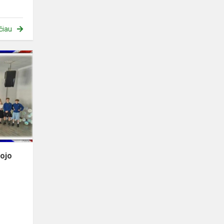
čiau
Mūsų
mokinių
sėkmė
viešojo
kalbėjimo
anglų
kalba
konkurse
ojo