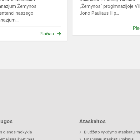
mnazjum Žemynos
„Žemynos“ progimnazijoje Vil
entanci naszego
Jono Pauliaus II p...
nazjum,...
Pla
Plačiau
augos
Ataskaitos
s dienos mokykla
Biudžeto vykdymo ataskaitų rin
rmalusis švietimas
Finansinių ataskaitų rinkiniai