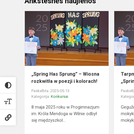
Ankstesnės naujienos
„Spring
Has
Sprung”
–
Wiosna
rozkwitła
w
poezji
i
„Spring Has Sprung” – Wiosna
Tarpm
kolorach!...
rozkwitła w poezji i kolorach!
„Spri
Paskelbta: 2025-05-13
Paskelb
Kategorija:
Konkursai
Kategor
8 maja 2025 roku w Progimnazjum
Gegužė
im. Króla Mendoga w Wilnie odbył
mokykl
się międzyszkol...
mokyklų