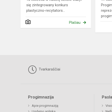
się zintegrowany konkurs
Progi
plastyczno-recytators...
reprez
progim
Plačiau
Tvarkaraščiai
Progimnazija
Pasl
Apie progimnaziją
Viso
Ugdymo aplinka
Nefo