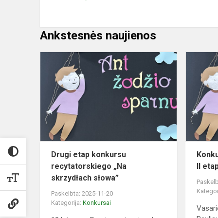
Ankstesnės naujienos
Drugi
etap
konkursu
recytatorsk
„Na
skrzydłach
słowa”
Drugi etap konkursu
Konku
recytatorskiego „Na
II eta
skrzydłach słowa”
Paskelb
Kategor
Paskelbta: 2025-11-20
Kategorija:
Konkursai
Vasari