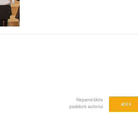
Nepamirškite
6
AČIŪ
padėkoti autoriui