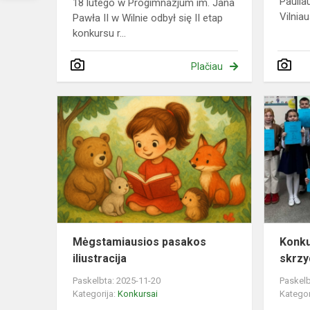
Paulia
18 lutego w Progimnazjum im. Jana
Vilniau
Pawła II w Wilnie odbył się II etap
konkursu r...
Plačiau
Mėgstamiau
pasakos
iliustracija
Mėgstamiausios pasakos
Konku
iliustracija
skrzy
Paskelbta: 2025-11-20
Paskelb
Kategorija:
Konkursai
Kategor