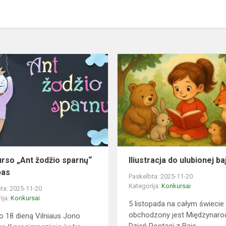
Konkurso
„Ant
žodžio
iego
sparnų“
II
etapas
rso „Ant žodžio sparnų“
Iliustracja do ulubionej ba
pas
Paskelbta: 2025-11-20
Kategorija:
Konkursai
ta: 2025-11-20
ija:
Konkursai
5 listopada na całym świecie
obchodzony jest Międzynar
o 18 dieną Vilniaus Jono