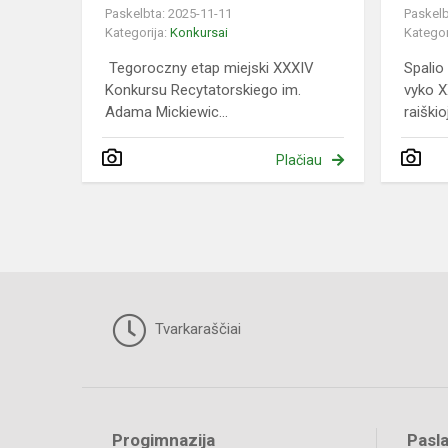
Paskelbta: 2025-11-11
Paskelb
Kategorija:
Konkursai
Kategor
Tegoroczny etap miejski XXXIV
Spalio
Konkursu Recytatorskiego im.
vyko 
Adama Mickiewic...
raiškio
Plačiau
Tvarkaraščiai
Progimnazija
Pasl