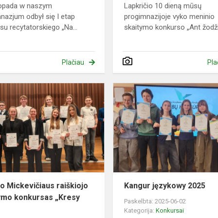
topada w naszym
Lapkričio 10 dieną mūsų
nazjum odbył się I etap
progimnazijoje vyko meninio
su recytatorskiego „Na...
skaitymo konkurso „Ant žodži.
Plačiau
Pla
Adomo
i
Mickevičiaus
raiškiojo
skaitymo
a
konkursas
„Kresy
2025...
 Mickevičiaus raiškiojo
Kangur językowy 2025
ymo konkursas „Kresy
Paskelbta: 2025-06-02
Kategorija:
Konkursai