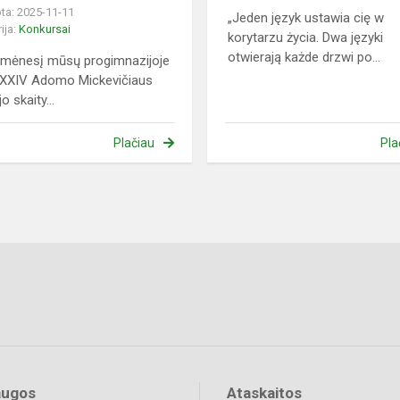
ta: 2025-11-11
„Jeden język ustawia cię w
ija:
Konkursai
korytarzu życia. Dwa języki
otwierają każde drzwi po...
 mėnesį mūsų progimnazijoje
XXXIV Adomo Mickevičiaus
jo skaity...
Plačiau
Pla
augos
Ataskaitos