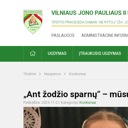
VILNIAUS JONO PAULIAUS I
"ATEITIS PRASIDEDA DABAR, NE RYTOJ" (ŠV. J
PASLAUGOS
ADMINISTRACINĖ INFOR
PRADŽIA
UGDYMAS
ĮTRAUKUSIS UGDYMAS
Titulinis
Naujienos
Konkursai
„Ant žodžio sparnų” – mū
Paskelbta: 2025-11-21
Kategorija:
Konkursai