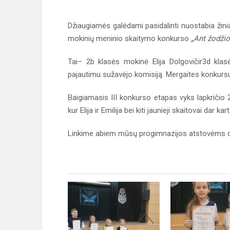
Džiaugiamės galėdami pasidalinti nuostabia žin
mokinių meninio skaitymo konkurso
„Ant žodžio
Tai– 2b klasės mokinė Elija Dolgovičir3d klas
pajautimu sužavėjo komisiją. Mergaites konkursu
Baigiamasis III konkurso etapas vyks lapkričio 
kur Elija ir Emilija bei kiti jaunieji skaitovai dar 
Linkime abiem mūsų progimnazijos atstovėms drąs