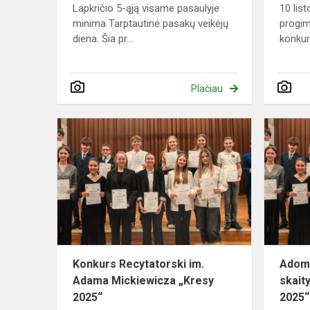
Lapkričio 5-ąją visame pasaulyje
10 lis
minima Tarptautinė pasakų veikėjų
progim
diena. Šia pr...
konkur
Plačiau
Konkurs
Recytatorsk
im.
Adama
Mickiewicz
„Kresy
2025“
Konkurs Recytatorski im.
Adomo
Adama Mickiewicza „Kresy
skait
2025“
2025“