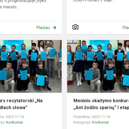
Dzień Postaci z Baje...
us II progimnazijoje įvyko
s miesto...
Plačiau
Pla
sios
Konkurs
recytatorski
„Na
skrzydłach
słowa”
rs recytatorski „Na
Meninio skaitymo konkur
dłach słowa”
„Ant žodžio sparnų“ I eta
ta: 2025-11-19
Paskelbta: 2025-11-19
ija:
Konkursai
Kategorija:
Konkursai