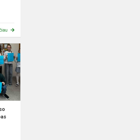
čiau
Meninio
skaitymo
konkurso
„Ant
žodžio
sparnų“
I
etapas
so
pas