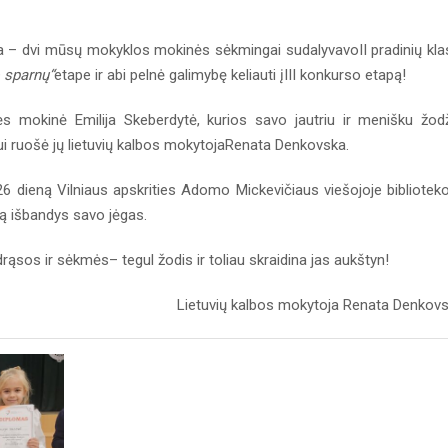
ia – dvi mūsų mokyklos mokinės sėkmingai sudalyvavoII pradinių kla
 sparnų“
etape ir abi pelnė galimybę keliauti įIII konkurso etapą!
ės mokinė Emilija Skeberdytė, kurios savo jautriu ir menišku žod
i ruošė jų lietuvių kalbos mokytojaRenata Denkovska.
26 dieną Vilniaus apskrities Adomo Mickevičiaus viešojoje biblioteko
kartą išbandys savo jėgas.
os ir sėkmės– tegul žodis ir toliau skraidina jas aukštyn!
Lietuvių kalbos mokytoja Renata Denkov