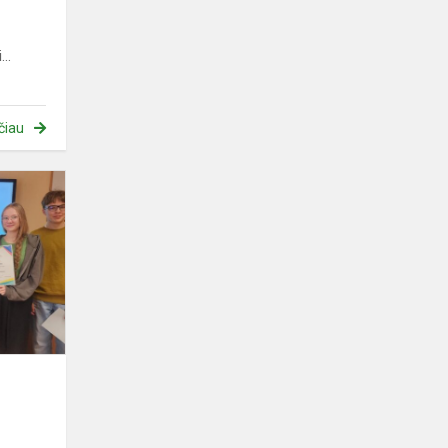
..
čiau
Kangur
językowy
2025