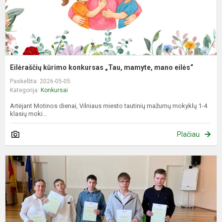
Eilėraščių kūrimo konkursas „Tau, mamyte, mano eilės“
Paskelbta: 2026-05-05
Kategorija:
Konkursai
Artėjant Motinos dienai, Vilniaus miesto tautinių mažumų mokyklų 1-4
klasių moki...
Plačiau
K
m
„
a