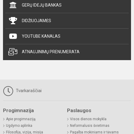
GERŲ IDĖJŲ BANKAS
DIDŽIUOJAMĖS
YOUTUBE KANALAS
ATNAUJINIMŲ PRENUMERATA
Tvarkaraščiai
Progimnazija
Paslaugos
Apie progimnaziją
Visos dienos mokykla
Ugdymo aplinka
Neformalusis švietimas
Filosofija, vizija, misija
Pagalba mokiniams ir tėvams