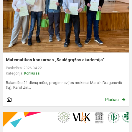
Matematikos konkursas „Saulėgrąžos akademija“
Paskelbta: 2026-04-22
Kategorija:
Konkursai
Balandžio 21 dieną mūsų progimnazijos mokiniai Marcin Dragunovič
(5j), Karol Zin...
Plačiau
N
P
K