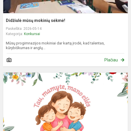
Didžiulė mūsų mokinių sėkmė!
Paskelbta: 2026-05-14
Kategorija:
Konkursai
Mūsų progimnazijos mokiniai dar kartą įrodė, kad talentas,
kūrybiškumas ir anglų...
Plačiau
S
m
d
M