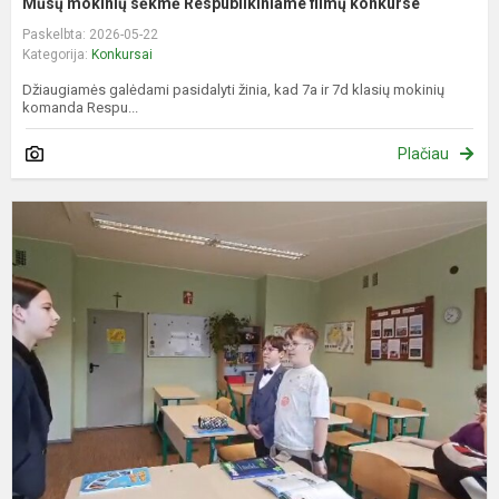
Mūsų mokinių sėkmė Respublikiniame filmų konkurse
Paskelbta: 2026-05-22
Kategorija:
Konkursai
Džiaugiamės galėdami pasidalyti žinia, kad 7a ir 7d klasių mokinių
komanda Respu...
Plačiau
W
s
n
u