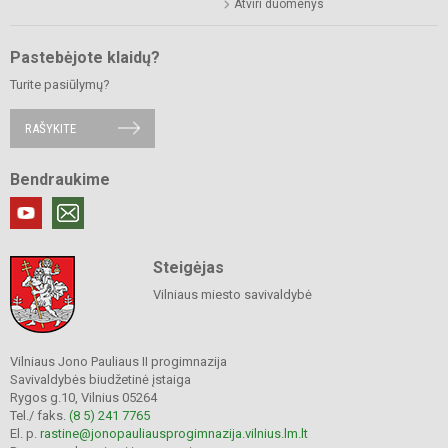
Atviri duomenys
Pastebėjote klaidų?
Turite pasiūlymų?
RAŠYKITE
Bendraukime
Steigėjas
Vilniaus miesto savivaldybė
Vilniaus Jono Pauliaus II progimnazija
Savivaldybės biudžetinė įstaiga
Rygos g.10, Vilnius 05264
Tel./ faks.
(8 5) 241 7765
El. p.
rastine@jonopauliausprogimnazija.vilnius.lm.lt