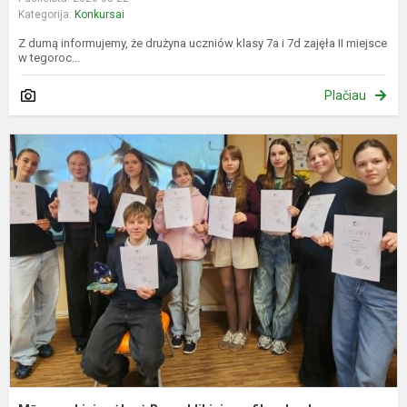
Kategorija:
Konkursai
Z dumą informujemy, że drużyna uczniów klasy 7a i 7d zajęła II miejsce
w tegoroc...
Plačiau
M
m
s
R
f
k