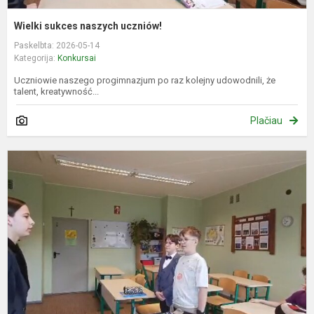
Wielki sukces naszych uczniów!
Paskelbta: 2026-05-14
Kategorija:
Konkursai
Uczniowie naszego progimnazjum po raz kolejny udowodnili, że
talent, kreatywność...
Plačiau
D
m
m
s