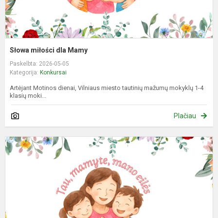
Słowa miłości dla Mamy
Paskelbta: 2026-05-05
Kategorija:
Konkursai
Artėjant Motinos dienai, Vilniaus miesto tautinių mažumų mokyklų 1-4
klasių moki...
Plačiau
E
k
k
„
m
m
e