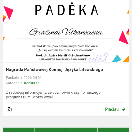
J
L
Nagroda Państwowej Komisji Języka Litewskiego
Paskelbta: 2026-04-01
Kategorija:
Konkursai
Z radością informujemy, że uczniowie klasy 4b naszego
progimnazjum, którzy wzięl...
Plačiau