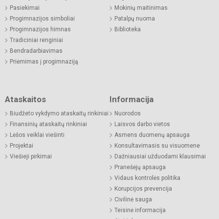
Pasiekimai
Mokinių maitinimas
Progimnazijos simboliai
Patalpų nuoma
Progimnazijos himnas
Biblioteka
Tradiciniai renginiai
Bendradarbiavimas
Priėmimas į progimnaziją
Ataskaitos
Informacija
Biudžeto vykdymo ataskaitų rinkiniai
Nuorodos
Finansinių ataskaitų rinkiniai
Laisvos darbo vietos
Lėšos veiklai viešinti
Asmens duomenų apsauga
Projektai
Konsultavimasis su visuomene
Viešieji pirkimai
Dažniausiai užduodami klausimai
Pranešėjų apsauga
Vidaus kontrolės politika
Korupcijos prevencija
Civilinė sauga
Teisinė informacija