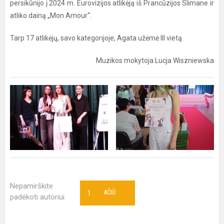
persikūnijo į 2024 m. Eurovizijos atlikėją iš Prancūzijos Slimane ir
atliko dainą „Mon Amour“.
Tarp 17 atlikėjų, savo kategorijoje, Agata užėmė III vietą.
Muzikos mokytoja Lucja Wiszniewska
Nepamirškite
1
AČIŪ
padėkoti autoriui