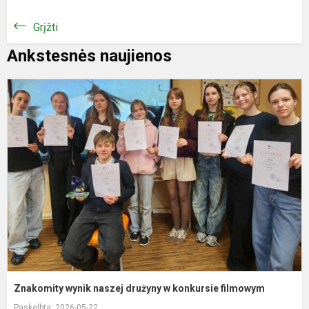
Grįžti
Ankstesnės naujienos
Z
w
n
d
k
f
Znakomity wynik naszej drużyny w konkursie filmowym
Paskelbta: 2026-05-22