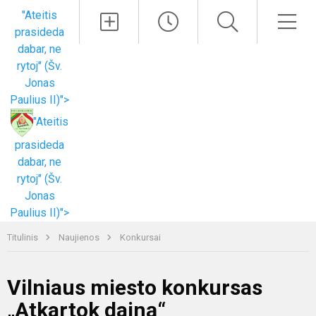
Paieška
Men
"Ateitis
prasideda
dabar, ne
rytoj" (Šv.
Jonas
Paulius II)">
"Ateitis
prasideda
dabar, ne
rytoj" (Šv.
Jonas
Paulius II)">
Titulinis
Naujienos
Konkursai
Vilniaus miesto konkursas
„Atkartok dainą“