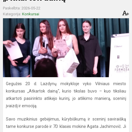
Paskelbta: 2026-05-22
Kategorija:
Konkursai
Gegužės 20 d. Lazdynų mokykloje vyko Vilniaus miesto
konkursas „Atkartok dainą“, kurio tikslas buvo – kuo tiksliau
atkartoti pasirinkto atlikėjo kurinį, jo atlikimo manierą, sceninį
įvaizdį ir emociją.
Savo muzikinius gebėjimus, kūrybiškumą ir sceninį saviraišką
tame konkurse parodė ir 7D klasės mokinė Agata Jachimovič. Ji