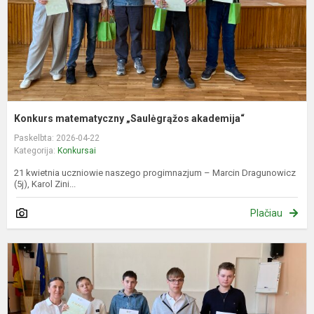
Konkurs matematyczny „Saulėgrąžos akademija“
Paskelbta: 2026-04-22
Kategorija:
Konkursai
21 kwietnia uczniowie naszego progimnazjum – Marcin Dragunowicz
(5j), Karol Zini...
Plačiau
M
k
„
a