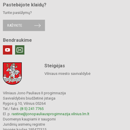
Pastebėjote klaidų?
Turite pasiūlymų?
RAŠYKITE
Bendraukime
Steigėjas
Vilniaus miesto savivaldybė
Vilniaus Jono Pauliaus II progimnazija
Savivaldybės biudžetinė įstaiga
Rygos g.10, Vilnius 05264
Tel./ faks.
(8 5) 241 7765
El. p.
rastine@jonopauliausprogimnazija.vilnius.lm.lt
Duomenys kaupiami ir saugomi
Juridinių asmenų registre
Įmonės kodas 195472315