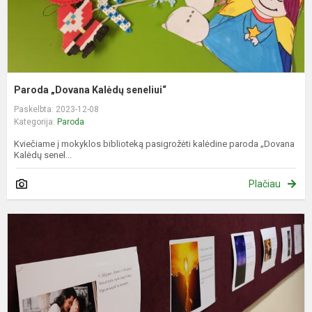
Paroda „Dovana Kalėdų seneliui“
Paskelbta: 2023-12-08
Kategorija:
Paroda
Kviečiame į mokyklos biblioteką pasigrožėti kalėdine paroda „Dovana
Kalėdų senel...
Plačiau
V.
Š
t
„
ir
D