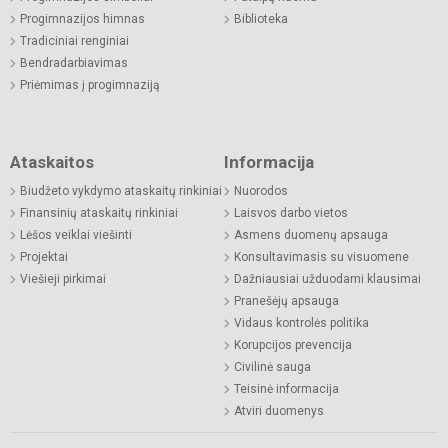
Progimnazijos himnas
Biblioteka
Tradiciniai renginiai
Bendradarbiavimas
Priėmimas į progimnaziją
Ataskaitos
Informacija
Biudžeto vykdymo ataskaitų rinkiniai
Nuorodos
Finansinių ataskaitų rinkiniai
Laisvos darbo vietos
Lėšos veiklai viešinti
Asmens duomenų apsauga
Projektai
Konsultavimasis su visuomene
Viešieji pirkimai
Dažniausiai užduodami klausimai
Pranešėjų apsauga
Vidaus kontrolės politika
Korupcijos prevencija
Civilinė sauga
Teisinė informacija
Atviri duomenys