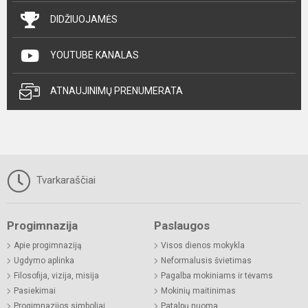
DIDŽIUOJAMĖS
YOUTUBE KANALAS
ATNAUJINIMŲ PRENUMERATA
Tvarkaraščiai
Progimnazija
Paslaugos
Apie progimnaziją
Visos dienos mokykla
Ugdymo aplinka
Neformalusis švietimas
Filosofija, vizija, misija
Pagalba mokiniams ir tėvams
Pasiekimai
Mokinių maitinimas
Progimnazijos simboliai
Patalpų nuoma