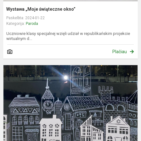
Wystawa „Moje świąteczne okno”
Paskelbta: 2024-01-22
Kategorija:
Paroda
Uczniowie klasy specjalnej wzięli udział w republikańskim projekcie
wirtualnym d...
Plačiau
P
p
„
K
-
l