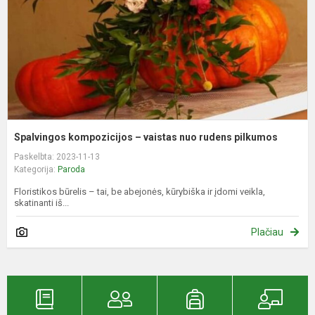
r
p
Spalvingos kompozicijos – vaistas nuo rudens pilkumos
Paskelbta: 2023-11-13
Kategorija:
Paroda
Floristikos būrelis – tai, be abejonės, kūrybiška ir įdomi veikla,
skatinanti iš...
Plačiau