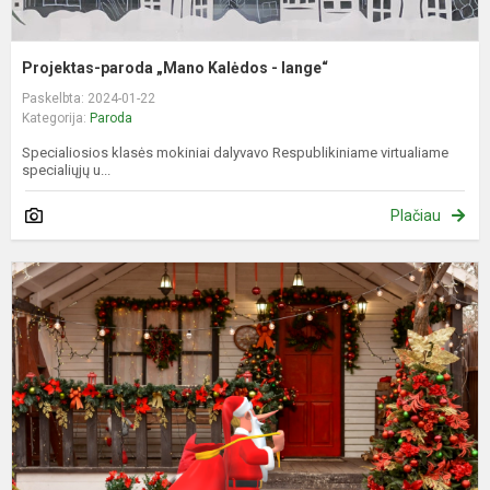
Projektas-paroda „Mano Kalėdos - lange“
Paskelbta: 2024-01-22
Kategorija:
Paroda
Specialiosios klasės mokiniai dalyvavo Respublikiniame virtualiame
specialiųjų u...
Plačiau
S
a
p
"
K