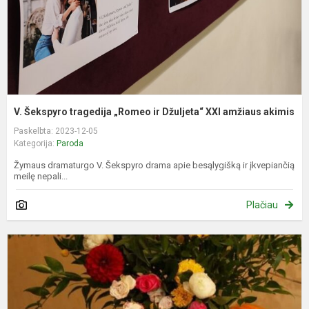
X
a
a
V. Šekspyro tragedija „Romeo ir Džuljeta“ XXI amžiaus akimis
Paskelbta: 2023-12-05
Kategorija:
Paroda
Žymaus dramaturgo V. Šekspyro drama apie besąlygišką ir įkvepiančią
meilę nepali...
Plačiau
S
k
–
v
n