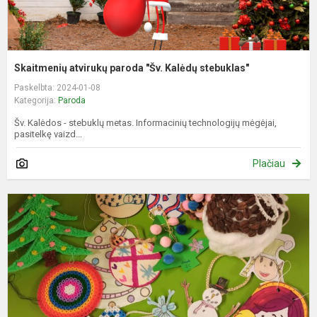
Skaitmenių atvirukų paroda "Šv. Kalėdų stebuklas"
Paskelbta: 2024-01-08
Kategorija:
Paroda
Šv. Kalėdos - stebuklų metas. Informacinių technologijų mėgėjai,
pasitelkę vaizd...
Plačiau
P
„
K
s