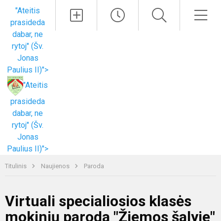
Paieška
Men
"Ateitis
prasideda
dabar, ne
rytoj" (Šv.
Jonas
Paulius II)">
"Ateitis
prasideda
dabar, ne
rytoj" (Šv.
Jonas
Paulius II)">
Titulinis
Naujienos
Paroda
Virtuali specialiosios klasės
mokinių paroda "Žiemos šalyje"