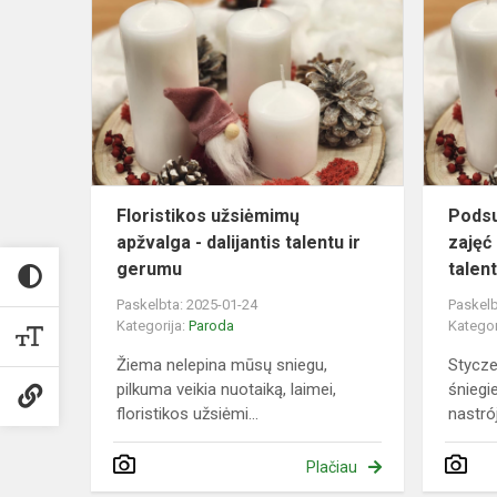
užsiėmimų
apžvalga
-
dalijantis
talentu
ir
geru...
Floristikos užsiėmimų
Pods
apžvalga - dalijantis talentu ir
zajęć 
gerumu
talen
Paskelbta: 2025-01-24
Paskelb
Kategorija:
Paroda
Kategor
Žiema nelepina mūsų sniegu,
Stycze
pilkuma veikia nuotaiką, laimei,
śniegi
floristikos užsiėmi...
nastrój
Plačiau