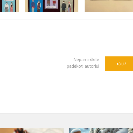
Nepamirškite
3
AČIŪ
padėkoti autoriui
Podsumowanie