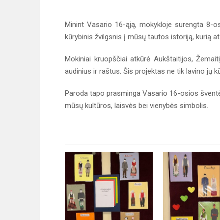
Minint Vasario 16-ąją, mokykloje surengta 8-os
kūrybinis žvilgsnis į mūsų tautos istoriją, kurią at
Mokiniai kruopščiai atkūrė Aukštaitijos, Žemaiti
audinius ir raštus. Šis projektas ne tik lavino jų 
Paroda tapo prasminga Vasario 16-osios šventės d
mūsų kultūros, laisvės bei vienybės simbolis.