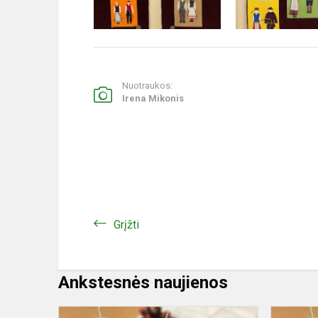
Nuotraukos:
Irena Mikonis
Grįžti
Ankstesnės naujienos
Floristikos