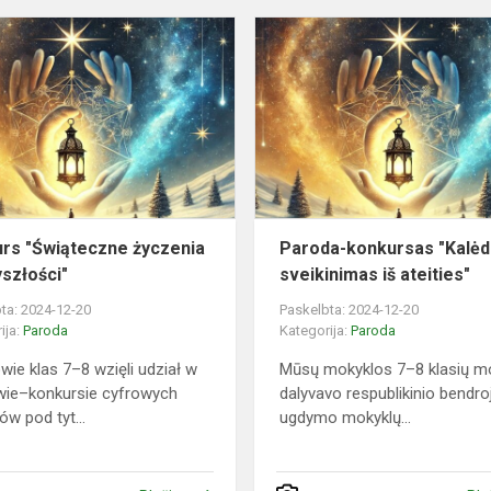
Konkurs
"Świąteczne
życzenia
z
przyszłości"
rs "Świąteczne życzenia
Paroda-konkursas "Kalėd
yszłości"
sveikinimas iš ateities"
ta: 2024-12-20
Paskelbta: 2024-12-20
ija:
Paroda
Kategorija:
Paroda
wie klas 7–8 wzięli udział w
Mūsų mokyklos 7–8 klasių mo
wie–konkursie cyfrowych
dalyvavo respublikinio bendro
ów pod tyt...
ugdymo mokyklų...