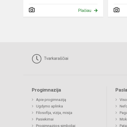
Plačiau
Tvarkaraščiai
Progimnazija
Pasl
Apie progimnaziją
Viso
Ugdymo aplinka
Nefo
Filosofija, vizija, misija
Paga
Pasiekimai
Moki
Progimnazijos simboliai
Pat