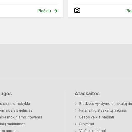
Plačiau
Pla
augos
Ataskaitos
s dienos mokykla
Biudžeto vykdymo ataskaitų rin
rmalusis švietimas
Finansinių ataskaitų rinkiniai
lba mokiniams ir tėvams
Lėšos veiklai viešinti
nių maitinimas
Projektai
alpų nuoma
Viešieji pirkimai