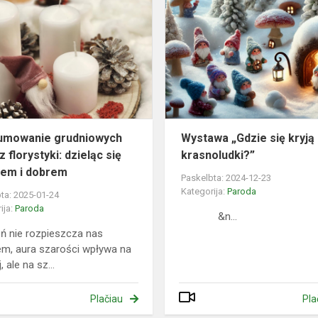
grudniowych
zajęć
z
florystyki:
dzieląc
się
ta...
umowanie grudniowych
Wystawa „Gdzie się kryją
z florystyki: dzieląc się
krasnoludki?”
tem i dobrem
Paskelbta: 2024-12-23
Kategorija:
Paroda
ta: 2025-01-24
ija:
Paroda
&n...
ń nie rozpieszcza nas
em, aura szarości wpływa na
, ale na sz...
Plačiau
Pla