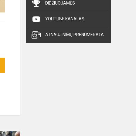
DIDŽIUOJAMĖS
YOUTUBE KANALAS
ATNAUJINIMŲ PRENUMERATA
Wystawa