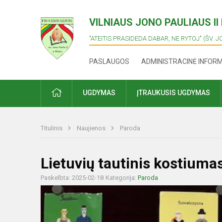
VILNIAUS JONO PAULIAUS I
"ATEITIS PRASIDEDA DABAR, NE RYTOJ" (ŠV. J
PASLAUGOS
ADMINISTRACINĖ INFOR
PRADŽIA
UGDYMAS
ĮTRAUKUSIS UGDYMAS
Titulinis
Naujienos
Paroda
Lietuvių tautinis kostiumas
Paskelbta: 2025-02-18
Kategorija:
Paroda