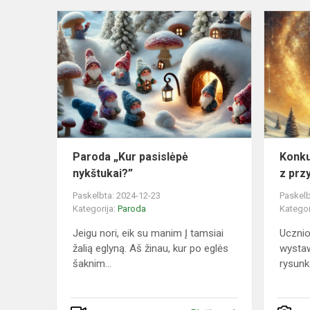
Paroda
„Kur
pasislėpė
nykštukai?”
Paroda „Kur pasislėpė
Konku
nykštukai?”
z prz
Paskelbta: 2024-12-23
Paskelb
Kategorija:
Paroda
Kategor
Jeigu nori, eik su manim Į tamsiai
Ucznio
žalią eglyną. Aš žinau, kur po eglės
wysta
šaknim...
rysunk