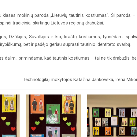
 klasės mokinių paroda „Lietuvių tautinis kostiumas“. Ši paroda – 
spindi tradiciniai skirtingų Lietuvos regionų drabužiai.
jos, Dzūkijos, Suvalkijos ir kitų kraštų kostiumus, tyrinėdami spalv
kūrybiškumą, bet ir padėjo geriau suprasti tautinio identiteto svarbą.
alimi, primindama, kad tautinis kostiumas – tai ne tik drabužis, bet
Technologikų mokytojos Katažina Jankovska, Irena Miko