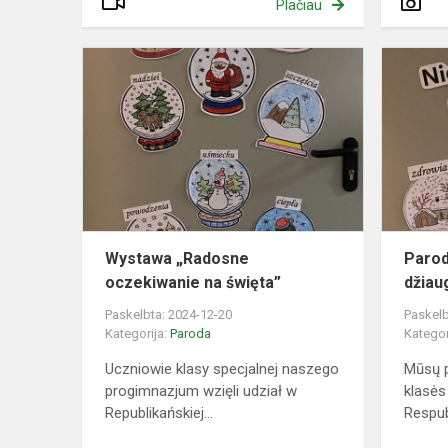
Plačiau
Wystawa
„Radosne
oczekiwani
na
święta”
Wystawa „Radosne
Parod
oczekiwanie na święta”
džiau
Paskelbta: 2024-12-20
Paskelb
Kategorija:
Paroda
Kategor
Uczniowie klasy specjalnej naszego
Mūsų p
progimnazjum wzięli udział w
klasės
Republikańskiej...
Respubl