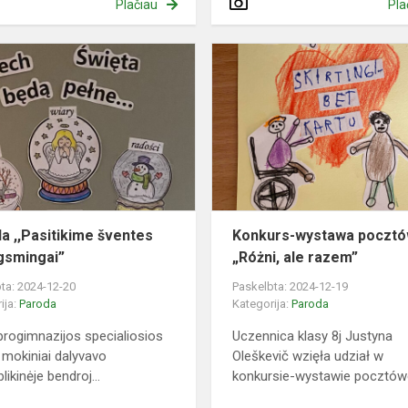
Plačiau
Pla
Paroda
,,Pasitikime
e
šventes
džiaugsmingai”
a ,,Pasitikime šventes
Konkurs-wystawa poczt
gsmingai”
„Różni, ale razem”
ta: 2024-12-20
Paskelbta: 2024-12-19
ija:
Paroda
Kategorija:
Paroda
rogimnazijos specialiosios
Uczennica klasy 8j Justyna
 mokiniai dalyvavo
Oleškevič wzięła udział w
ikinėje bendroj...
konkursie-wystawie pocztówe