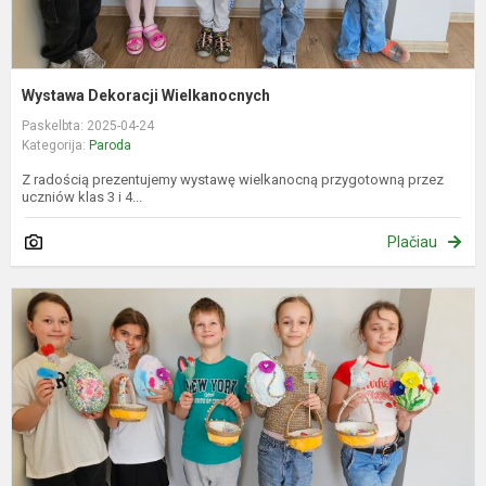
Wystawa Dekoracji Wielkanocnych
Paskelbta: 2025-04-24
Kategorija:
Paroda
Z radością prezentujemy wystawę wielkanocną przygotowną przez
uczniów klas 3 i 4...
Plačiau
M
a