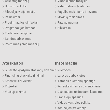
Apie progimnaziją
Visos dienos mokykla
Ugdymo aplinka
Neformalusis švietimas
Filosofija, vizija, misija
Pagalba mokiniams ir tėvams
Pasiekimai
Mokinių maitinimas
Progimnazijos simboliai
Patalpų nuoma
Progimnazijos himnas
Biblioteka
Tradiciniai renginiai
Bendradarbiavimas
Priėmimas į progimnaziją
Ataskaitos
Informacija
Biudžeto vykdymo ataskaitų rinkiniai
Nuorodos
Finansinių ataskaitų rinkiniai
Laisvos darbo vietos
Lėšos veiklai viešinti
Asmens duomenų apsauga
Projektai
Konsultavimasis su visuomene
Viešieji pirkimai
Dažniausiai užduodami klausimai
Pranešėjų apsauga
Vidaus kontrolės politika
Korupcijos prevencija