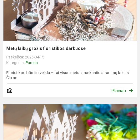
Metų laikų grožis floristikos darbuose
Paskelbta: 2025-04-15
Kategorija:
Paroda
Floristikos būrelio veikla – tai visus metus trunkantis atradimų kelias.
Čia ne...
Plačiau
P
p
r
u