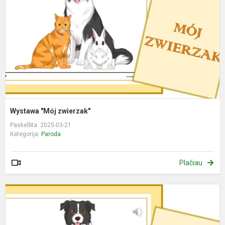
Wystawa "Mój zwierzak"
Paskelbta: 2025-03-21
Kategorija:
Paroda
Plačiau
P
"
a