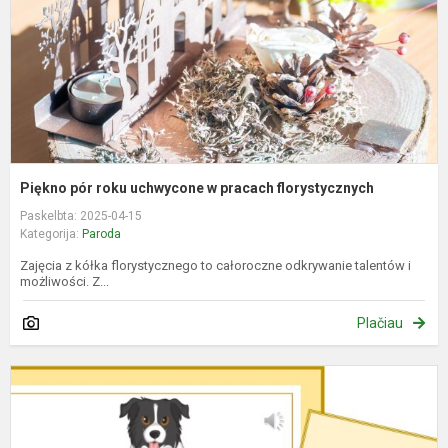
p
f
Piękno pór roku uchwycone w pracach florystycznych
Paskelbta: 2025-04-15
Kategorija:
Paroda
Zajęcia z kółka florystycznego to całoroczne odkrywanie talentów i
możliwości. Z...
Plačiau
W
"
z