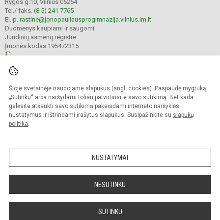
Rygos g.10, Vilnius 05264
Tel./ faks.
(8 5) 241 7765
El. p.
rastine@jonopauliausprogimnazija.vilnius.lm.lt
Duomenys kaupiami ir saugomi
Juridinių asmenų registre
Įmonės kodas 195472315
© 2024. Vilniaus Jono Pauliaus II progimnazija. Visos teisės saugomos.
Šioje svetainėje naudojame slapukus (angl. cookies). Paspaudę mygtuką
Kopijuoti turinį be raštiško įstaigos administracijos sutikimo griežtai draudžiama.
„Sutinku“ arba naršydami toliau patvirtinsite savo sutikimą. Bet kada
galėsite atšaukti savo sutikimą pakeisdami interneto naršyklės
Prieinamumo paraiška
Slapukų politika
nustatymus ir ištrindami įrašytus slapukus. Susipažinkite su
slapukų
politika
.
Sumanus būdas atnaujinti
mokyklos interneto
svetainę
NUSTATYMAI
NESUTINKU
SUTINKU