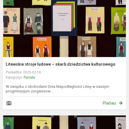
–
s
d
k
Litewskie stroje ludowe – skarb dziedzictwa kulturowego
Paskelbta: 2025-02-18
Kategorija:
Paroda
W związku z obchodami Dnia Niepodległości Litwy w naszym
progimnazjum zorganizow...
Plačiau
L
t