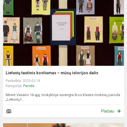
k
–
m
i
d
Lietuvių tautinis kostiumas – mūsų istorijos dalis
Paskelbta: 2025-02-18
Kategorija:
Paroda
Minint Vasario 16-ąją, mokykloje surengta 8-os klasės mokinių paroda
„Lietuvių t...
Plačiau
F