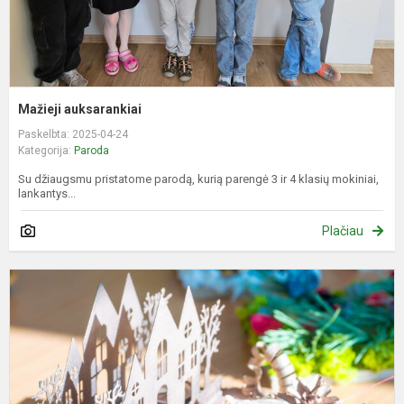
Mažieji auksarankiai
Paskelbta: 2025-04-24
Kategorija:
Paroda
Su džiaugsmu pristatome parodą, kurią parengė 3 ir 4 klasių mokiniai,
lankantys...
Plačiau
M
l
g
f
d