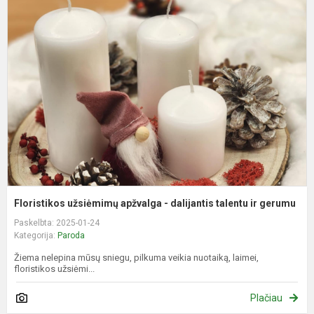
u
a
-
d
t
ir
g
Floristikos užsiėmimų apžvalga - dalijantis talentu ir gerumu
Paskelbta: 2025-01-24
Kategorija:
Paroda
Žiema nelepina mūsų sniegu, pilkuma veikia nuotaiką, laimei,
floristikos užsiėmi...
Plačiau