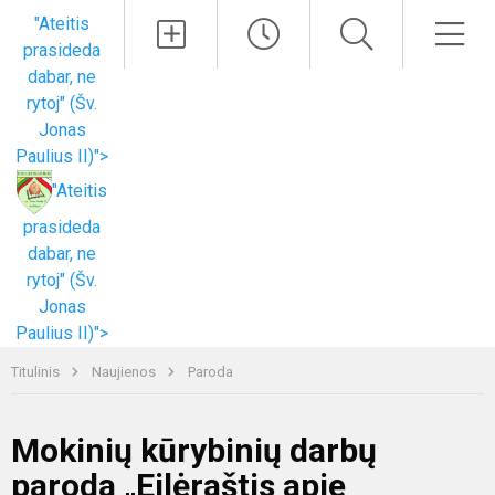
Paieška
Men
"Ateitis
prasideda
dabar, ne
rytoj" (Šv.
Jonas
Paulius II)">
"Ateitis
prasideda
dabar, ne
rytoj" (Šv.
Jonas
Paulius II)">
Titulinis
Naujienos
Paroda
Mokinių kūrybinių darbų
paroda „Eilėraštis apie