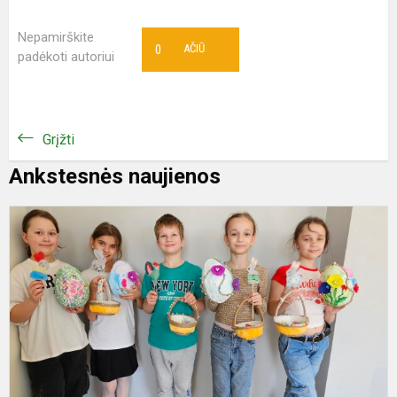
Nepamirškite
0
AČIŪ
padėkoti autoriui
Grįžti
Ankstesnės naujienos
W
D
W