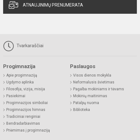
ATNAUJINIMŲ PRENUMERATA
Tvarkaraščiai
Progimnazija
Paslaugos
Apie progimnaziją
Visos dienos mokykla
Ugdymo aplinka
Neformalusis švietimas
Filosofija, vizija, misija
Pagalba mokiniams ir tėvams
Pasiekimai
Mokinių maitinimas
Progimnazijos simboliai
Patalpų nuoma
Progimnazijos himnas
Biblioteka
Tradiciniai renginiai
Bendradarbiavimas
Priėmimas į progimnaziją