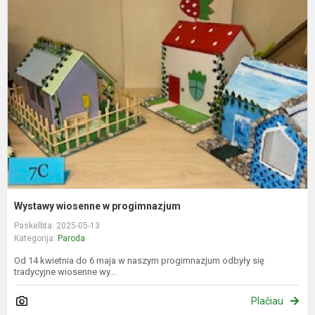
w
p
Wystawy wiosenne w progimnazjum
Paskelbta: 2025-05-13
Kategorija:
Paroda
Od 14 kwietnia do 6 maja w naszym progimnazjum odbyły się
tradycyjne wiosenne wy...
Plačiau