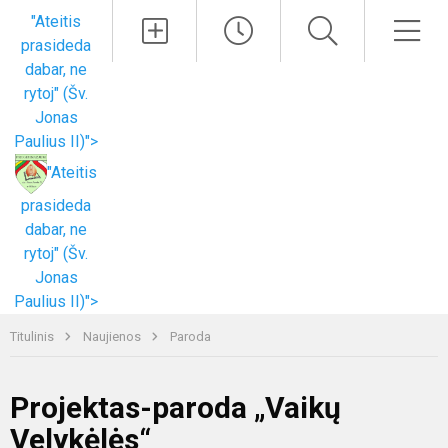
Paieška
Men
"Ateitis
prasideda
dabar, ne
rytoj" (Šv.
Jonas
Paulius II)">
"Ateitis
prasideda
dabar, ne
rytoj" (Šv.
Jonas
Paulius II)">
Titulinis
Naujienos
Paroda
Projektas-paroda „Vaikų
Velykėlės“