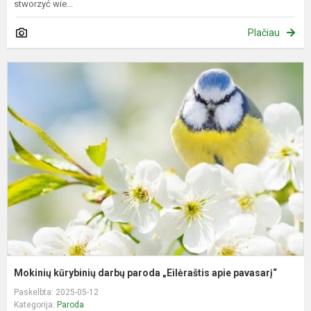
stworzyć wie...
Plačiau
M
k
d
p
„
a
p
Mokinių kūrybinių darbų paroda „Eilėraštis apie pavasarį“
Paskelbta: 2025-05-12
Kategorija:
Paroda