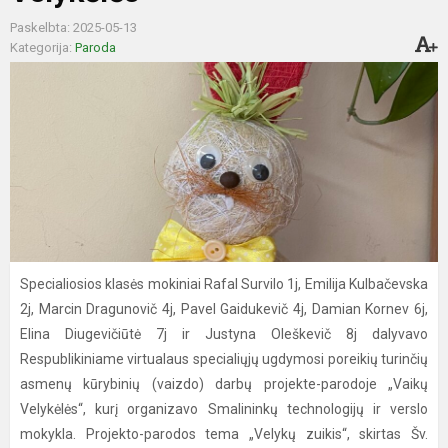
Paskelbta: 2025-05-13
Kategorija:
Paroda
Specialiosios klasės mokiniai Rafal Survilo 1j, Emilija Kulbačevska
2j, Marcin Dragunovič 4j, Pavel Gaidukevič 4j, Damian Kornev 6j,
Elina Diugevičiūtė 7j ir Justyna Oleškevič 8j dalyvavo
Respublikiniame virtualaus specialiųjų ugdymosi poreikių turinčių
asmenų kūrybinių (vaizdo) darbų projekte-parodoje „Vaikų
Velykėlės“, kurį organizavo Smalininkų technologijų ir verslo
mokykla. Projekto-parodos tema „Velykų zuikis“,
skirtas Šv.