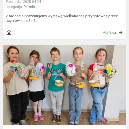
Paskelbta: 2025-04-24
Kategorija:
Paroda
Z radością prezentujemy wystawę wielkanocną przygotowną przez
uczniów klas 3 i 4...
Plačiau
M
a