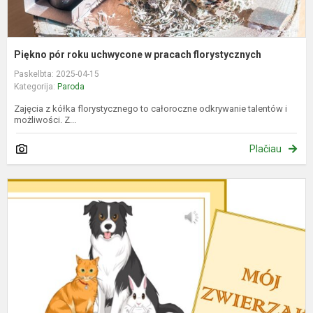
Piękno pór roku uchwycone w pracach florystycznych
Paskelbta: 2025-04-15
Kategorija:
Paroda
Zajęcia z kółka florystycznego to całoroczne odkrywanie talentów i
możliwości. Z...
Plačiau
W
"
z