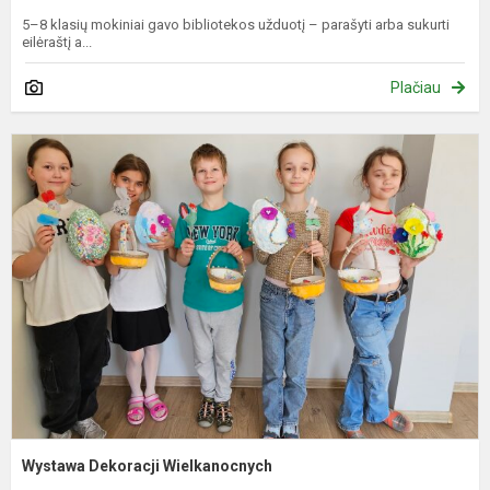
5–8 klasių mokiniai gavo bibliotekos užduotį – parašyti arba sukurti
eilėraštį a...
Plačiau
W
D
W
Wystawa Dekoracji Wielkanocnych