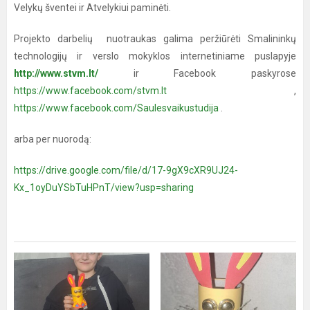
Velykų šventei ir Atvelykiui paminėti.
Projekto darbelių nuotraukas galima peržiūrėti
Smalininkų
technologijų ir verslo mokyklos internetiniame puslapyje
http://www.stvm.lt/
ir Facebook paskyrose
https://www.facebook.com/stvm.lt
,
https://www.facebook.com/Saulesvaikustudija
.
arba per nuorodą:
https://drive.google.com/file/d/17-9gX9cXR9UJ24-
Kx_1oyDuYSbTuHPnT/view?usp=sharing