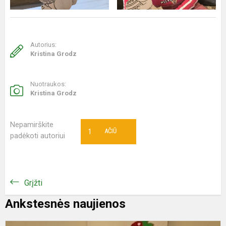
Autorius:
Kristina Grodz
Nuotraukos:
Kristina Grodz
Nepamirškite
1
AČIŪ
padėkoti autoriui
Grįžti
Ankstesnės naujienos
W