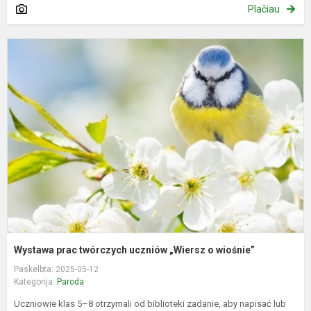
Plačiau
W
p
t
u
„
o
w
Wystawa prac twórczych uczniów „Wiersz o wiośnie”
Paskelbta: 2025-05-12
Kategorija:
Paroda
Uczniowie klas 5–8 otrzymali od biblioteki zadanie, aby napisać lub