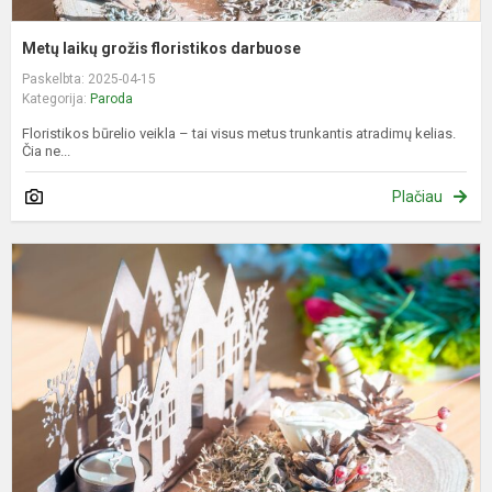
Metų laikų grožis floristikos darbuose
Paskelbta: 2025-04-15
Kategorija:
Paroda
Floristikos būrelio veikla – tai visus metus trunkantis atradimų kelias.
Čia ne...
Plačiau
P
p
r
u
p
f