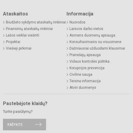
Ataskaitos
Informacija
Biudžeto vykdymo ataskaitų rinkiniai
Nuorodos
Finansinių ataskaitų rinkiniai
Laisvos darbo vietos
Lėšos veiklai viešinti
Asmens duomenų apsauga
Projektai
Konsultavimasis su visuomene
Viešieji pirkimai
Dažniausiai užduodami klausimai
Pranešėjų apsauga
Vidaus kontrolės politika
Korupcijos prevencija
Civilinė sauga
Teisinė informacija
Atviri duomenys
Pastebėjote klaidų?
Turite pasiūlymų?
RAŠYKITE