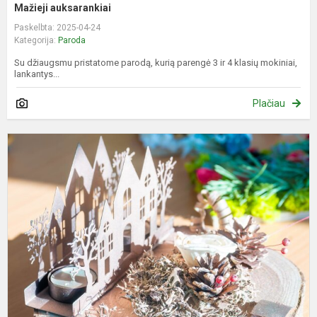
Mažieji auksarankiai
Paskelbta: 2025-04-24
Kategorija:
Paroda
Su džiaugsmu pristatome parodą, kurią parengė 3 ir 4 klasių mokiniai,
lankantys...
Plačiau
M
l
g
f
d