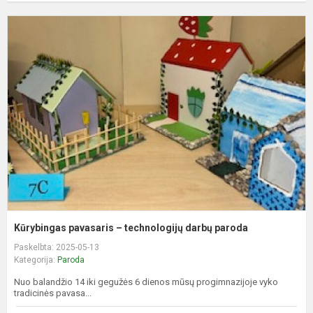
K
p
–
t
d
p
Kūrybingas pavasaris – technologijų darbų paroda
Paskelbta: 2025-05-13
Kategorija:
Paroda
Nuo balandžio 14 iki gegužės 6 dienos mūsų progimnazijoje vyko
tradicinės pavasa...