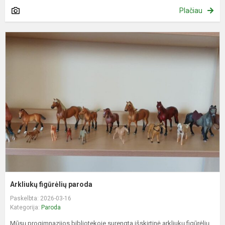
Plačiau
A
f
p
Arkliukų figūrėlių paroda
Paskelbta: 2026-03-16
Kategorija:
Paroda
Mūsų progimnazijos bibliotekoje surengta išskirtinė arkliukų figūrėlių