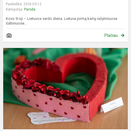
Paskelbta: 2026-03-12
Kategorija:
Paroda
Kovo 9-oji – Lietuvos vardo diena. Lietuva pirmą kartą rašytiniuose
šaltiniuose...
Plačiau
Z
s
do
s