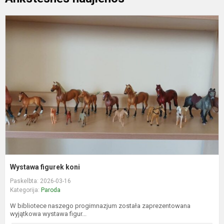
W
f
k
Wystawa figurek koni
Paskelbta: 2026-03-16
Kategorija:
Paroda
W bibliotece naszego progimnazjum została zaprezentowana
wyjątkowa wystawa figur...