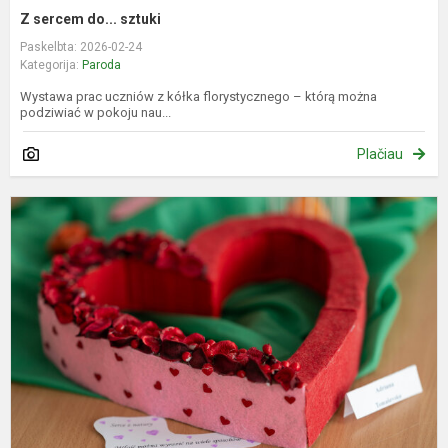
Z sercem do... sztuki
Paskelbta: 2026-02-24
Kategorija:
Paroda
Wystawa prac uczniów z kółka florystycznego – którą można
podziwiać w pokoju nau...
Plačiau
I
š
-
m