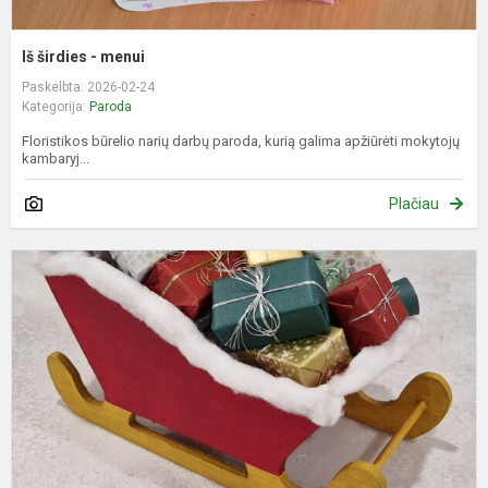
Iš širdies - menui
Paskelbta: 2026-02-24
Kategorija:
Paroda
Floristikos būrelio narių darbų paroda, kurią galima apžiūrėti mokytojų
kambaryj...
Plačiau
W
„
Ś
M