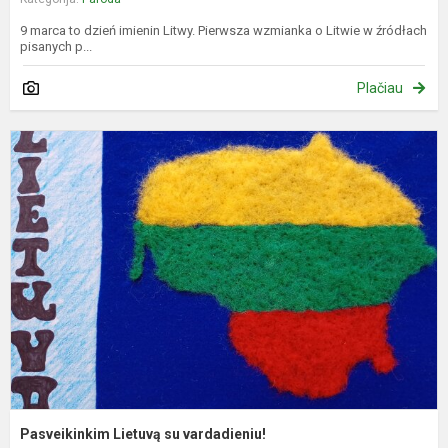
9 marca to dzień imienin Litwy. Pierwsza wzmianka o Litwie w źródłach
pisanych p...
Plačiau
P
L
s
v
Pasveikinkim Lietuvą su vardadieniu!