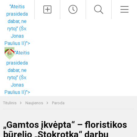
Paieška
Men
"Ateitis
prasideda
dabar, ne
rytoj" (Šv.
Jonas
Paulius II)">
"Ateitis
prasideda
dabar, ne
rytoj" (Šv.
Jonas
Paulius II)">
Titulinis
Naujienos
Paroda
„Gamtos įkvėpta“ – floristikos
būrelio „Stokrotka“ darbų