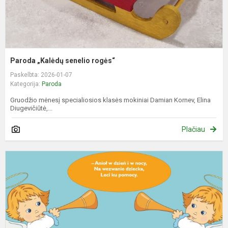
Paroda „Kalėdų senelio rogės“
Paskelbta: 2026-01-07
Kategorija:
Paroda
Gruodžio mėnesį specialiosios klasės mokiniai Damian Kornev, Elina
Diugevičiūtė,...
Plačiau
P
S
A