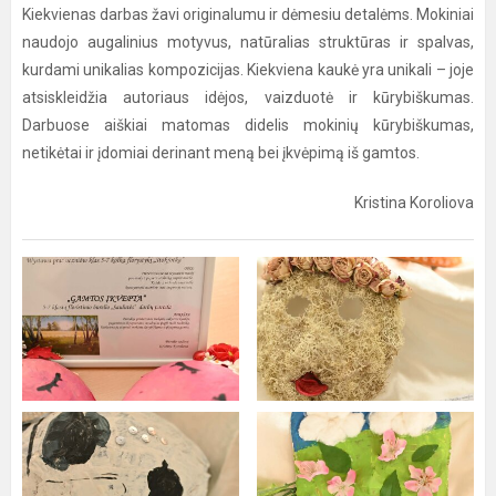
Kiekvienas darbas žavi originalumu ir dėmesiu detalėms. Mokiniai
naudojo augalinius motyvus, natūralias struktūras ir spalvas,
kurdami unikalias kompozicijas. Kiekviena kaukė yra unikali – joje
atsiskleidžia autoriaus idėjos, vaizduotė ir kūrybiškumas.
Darbuose aiškiai matomas didelis mokinių kūrybiškumas,
netikėtai ir įdomiai derinant meną bei įkvėpimą iš gamtos.
Kristina Koroliova