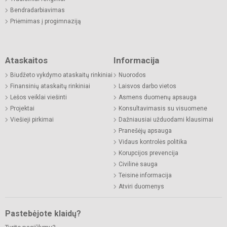
Bendradarbiavimas
Priėmimas į progimnaziją
Ataskaitos
Informacija
Biudžeto vykdymo ataskaitų rinkiniai
Nuorodos
Finansinių ataskaitų rinkiniai
Laisvos darbo vietos
Lėšos veiklai viešinti
Asmens duomenų apsauga
Projektai
Konsultavimasis su visuomene
Viešieji pirkimai
Dažniausiai užduodami klausimai
Pranešėjų apsauga
Vidaus kontrolės politika
Korupcijos prevencija
Civilinė sauga
Teisinė informacija
Atviri duomenys
Pastebėjote klaidų?