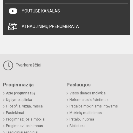
YOUTUBE KANALAS
ATNAUJINIMŲ PRENUMERATA
Tvarkaraščiai
Progimnazija
Paslaugos
Apie progimnaziją
Visos dienos mokykla
Ugdymo aplinka
Neformalusis švietimas
Filosofija, vizija, misija
Pagalba mokiniams ir tėvams
Pasiekimai
Mokinių maitinimas
Progimnazijos simboliai
Patalpų nuoma
Progimnazijos himnas
Biblioteka
Tradiciniai renginiai