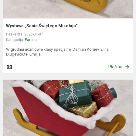
Wystawa „Sanie Świętego Mikołaja”
Paskelbta: 2026-01-07
Kategorija:
Paroda
W grudniu uczniowie klasy specjalnej Damian Kornev, Elina
Diugevičiūtė, Emilija...
Plačiau
P
„
s
r