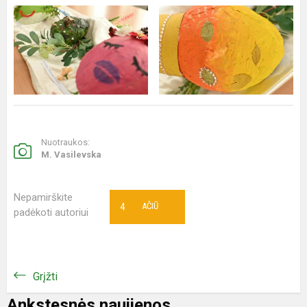
Nuotraukos:
M. Vasilevska
Nepamirškite
4
AČIŪ
padėkoti autoriui
Grįžti
Ankstesnės naujienos