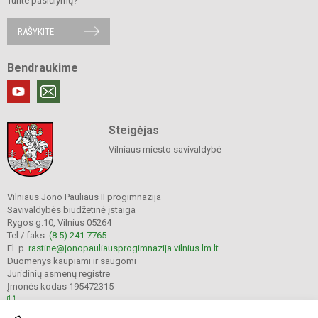
Turite pasiūlymų?
RAŠYKITE
Bendraukime
Steigėjas
Vilniaus miesto savivaldybė
Vilniaus Jono Pauliaus II progimnazija
Savivaldybės biudžetinė įstaiga
Rygos g.10, Vilnius 05264
Tel./ faks.
(8 5) 241 7765
El. p.
rastine@jonopauliausprogimnazija.vilnius.lm.lt
Duomenys kaupiami ir saugomi
Juridinių asmenų registre
Įmonės kodas 195472315