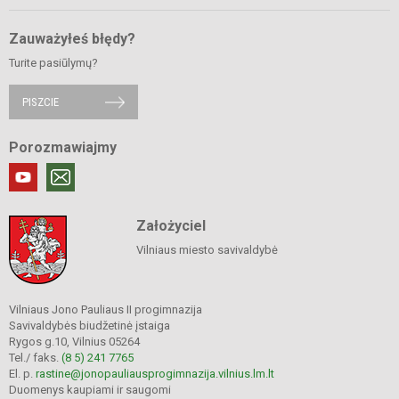
Zauważyłeś błędy?
Turite pasiūlymų?
PISZCIE
Porozmawiajmy
Założyciel
Vilniaus miesto savivaldybė
Vilniaus Jono Pauliaus II progimnazija
Savivaldybės biudžetinė įstaiga
Rygos g.10, Vilnius 05264
Tel./ faks.
(8 5) 241 7765
El. p.
rastine@jonopauliausprogimnazija.vilnius.lm.lt
Duomenys kaupiami ir saugomi