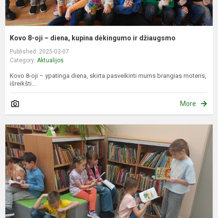
Kovo 8-oji – diena, kupina dėkingumo ir džiaugsmo
Published: 2025-03-07
Category:
Aktualijos
Kovo 8-oji – ypatinga diena, skirta pasveikinti mums brangias moteris,
išreikšti...
More
P
n
c