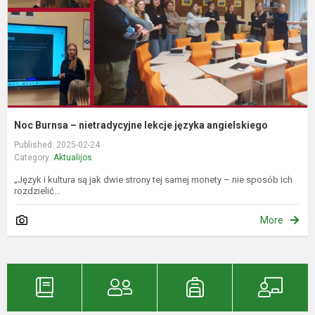
j
a
Noc Burnsa – nietradycyjne lekcje języka angielskiego
Published: 2025-02-24
Category:
Aktualijos
„Język i kultura są jak dwie strony tej samej monety – nie sposób ich
rozdzielić...
More