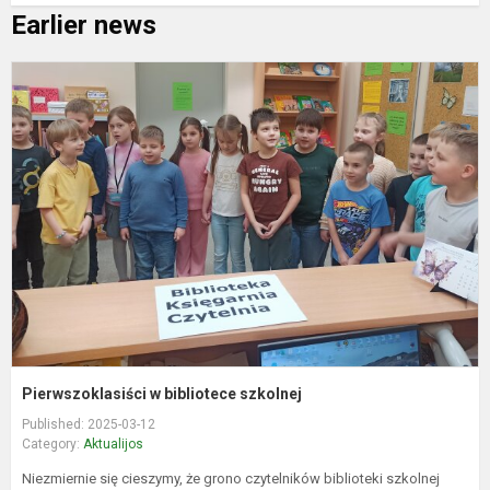
Earlier news
P
b
s
Pierwszoklasiści w bibliotece szkolnej
Published: 2025-03-12
Category:
Aktualijos
Niezmiernie się cieszymy, ​​że ​​grono czytelników biblioteki szkolnej