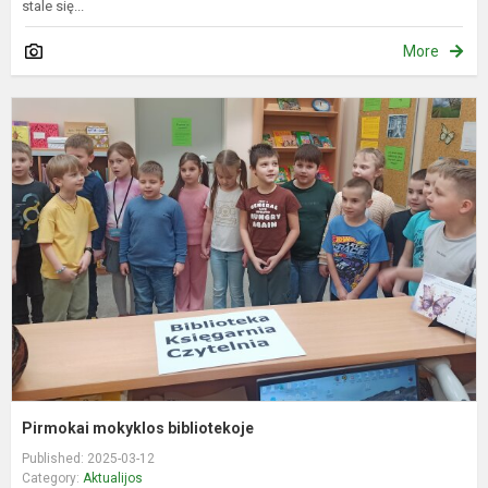
stale się...
More
P
m
b
Pirmokai mokyklos bibliotekoje
Published: 2025-03-12
Category:
Aktualijos