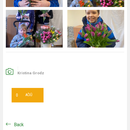
:
Kristina Grodz
0
AČIŪ
Back