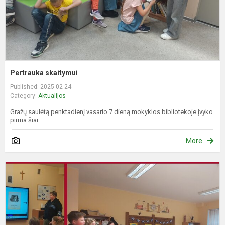
Pertrauka skaitymui
Published: 2025-02-24
Category:
Aktualijos
Gražų saulėtą penktadienį vasario 7 dieną mokyklos bibliotekoje įvyko
pirma šiai...
More
N
B
–
n
l