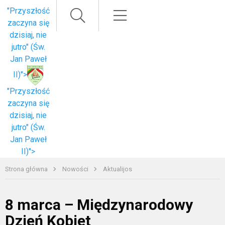
Paieška
Meniu
"Przyszłość
zaczyna się
dzisiaj, nie
jutro" (Św.
Jan Paweł
II)">
"Przyszłość
zaczyna się
dzisiaj, nie
jutro" (Św.
Jan Paweł
II)">
Strona główna
Nowości
Aktualijos
8 marca – Międzynarodowy
Dzień Kobiet