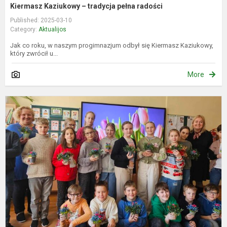
Kiermasz Kaziukowy – tradycja pełna radości
Published: 2025-03-10
Category:
Aktualijos
Jak co roku, w naszym progimnazjum odbył się Kiermasz Kaziukowy,
który zwrócił u...
More
D
K
p
k
i
r