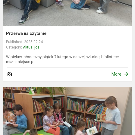
Przerwa na czytanie
Published: 2025-02-24
Category:
Aktualijos
W piękny, słoneczny piątek 7 lutego w naszej szkolnej bibliotece
miała miejsce p...
More
P
s