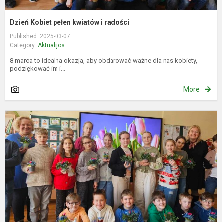
Dzień Kobiet pełen kwiatów i radości
Published: 2025-03-07
Category:
Aktualijos
8 marca to idealna okazja, aby obdarować ważne dla nas kobiety,
podziękować im i...
More
K
8
oj
–
d
k
d
ir
d