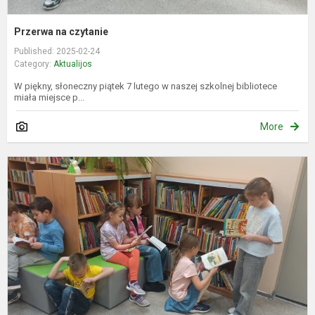
Przerwa na czytanie
Published: 2025-02-24
Category:
Aktualijos
W piękny, słoneczny piątek 7 lutego w naszej szkolnej bibliotece
miała miejsce p...
More
P
s