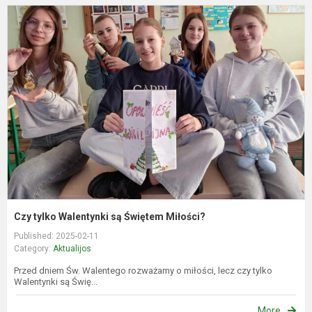
C
t
W
s
Ś
M
Czy tylko Walentynki są Świętem Miłości?
Published: 2025-02-11
Category:
Aktualijos
Przed dniem Św. Walentego rozważamy o miłości, lecz czy tylko
Walentynki są Świę...
More