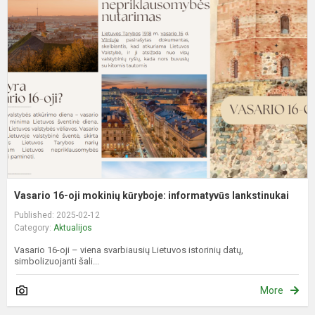
1
oj
m
k
i
l
Vasario 16-oji mokinių kūryboje: informatyvūs lankstinukai
Published: 2025-02-12
Category:
Aktualijos
Vasario 16-oji – viena svarbiausių Lietuvos istorinių datų,
simbolizuojanti šali...
More