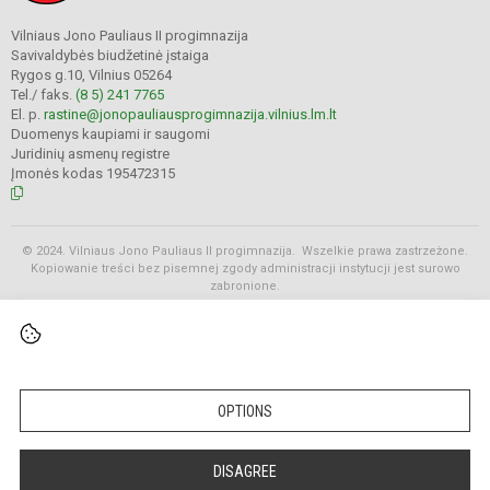
Vilniaus Jono Pauliaus II progimnazija
Savivaldybės biudžetinė įstaiga
Rygos g.10, Vilnius 05264
Tel./ faks.
(8 5) 241 7765
El. p.
rastine@jonopauliausprogimnazija.vilnius.lm.lt
Duomenys kaupiami ir saugomi
Juridinių asmenų registre
Įmonės kodas 195472315
© 2024. Vilniaus Jono Pauliaus II progimnazija. Wszelkie prawa zastrzeżone.
Kopiowanie treści bez pisemnej zgody administracji instytucji jest surowo
zabronione.
Rozkłady
OPTIONS
DISAGREE