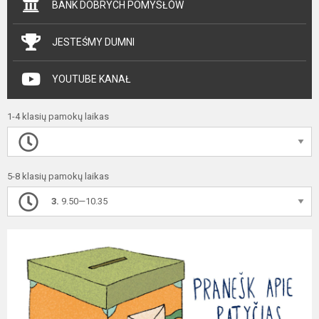
BANK DOBRYCH POMYSŁÓW
JESTEŚMY DUMNI
YOUTUBE KANAŁ
1-4 klasių pamokų laikas
5-8 klasių pamokų laikas
3.
9.50—10.35