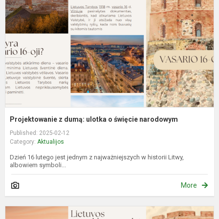
u
o
ś
n
Projektowanie z dumą: ulotka o święcie narodowym
Published: 2025-02-12
Category:
Aktualijos
Dzień 16 lutego jest jednym z najważniejszych w historii Litwy,
albowiem symboli...
More
V