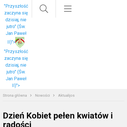
Paieška
Meniu
"Przyszłość
zaczyna się
dzisiaj, nie
jutro" (Św.
Jan Paweł
II)">
"Przyszłość
zaczyna się
dzisiaj, nie
jutro" (Św.
Jan Paweł
II)">
Strona główna
Nowości
Aktualijos
Dzień Kobiet pełen kwiatów i
radości