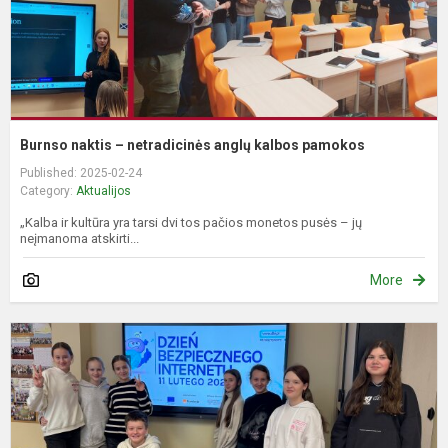
Burnso naktis – netradicinės anglų kalbos pamokos
Published: 2025-02-24
Category:
Aktualijos
„Kalba ir kultūra yra tarsi dvi tos pačios monetos pusės – jų
neįmanoma atskirti...
More
T
B
I
2