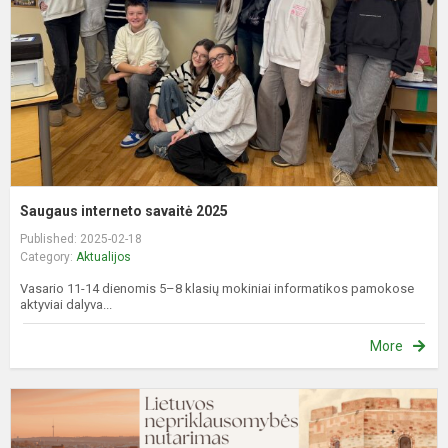
Saugaus interneto savaitė 2025
Published: 2025-02-18
Category:
Aktualijos
Vasario 11-14 dienomis 5–8 klasių mokiniai informatikos pamokose
aktyviai dalyva...
More
P
z
d