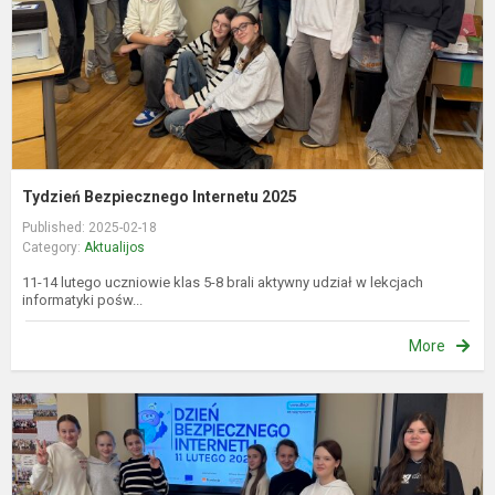
Tydzień Bezpiecznego Internetu 2025
Published: 2025-02-18
Category:
Aktualijos
11-14 lutego uczniowie klas 5-8 brali aktywny udział w lekcjach
informatyki pośw...
More
S
i
s
2