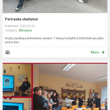
Pertrauka skaitymui
Published: 2025-02-24
Category:
Aktualijos
Gražų saulėtą penktadienį vasario 7 dieną mokyklos bibliotekoje įvyko
pirma šiai...
More
N
B
–
n
l
j
a