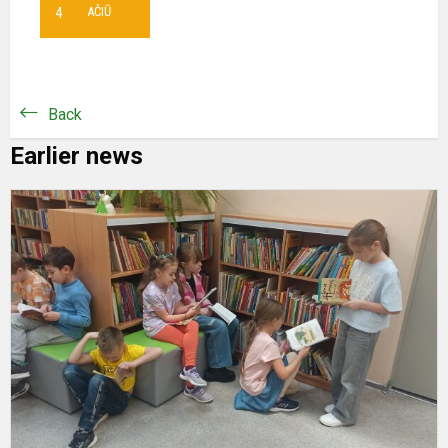
4
AČIŪ
Back
Earlier news
P
n
c