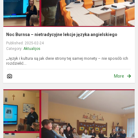
Noc Burnsa – nietradycyjne lekcje języka angielskiego
Published: 2025-02-24
Category:
Aktualijos
„Język i kultura są jak dwie strony tej samej monety – nie sposób ich
rozdzielić...
More
B
n
–
n
a
k
p