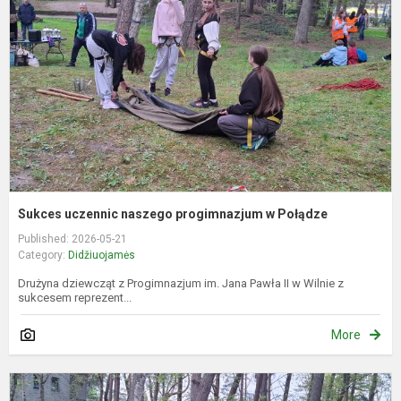
p
P
Sukces uczennic naszego progimnazjum w Połądze
Published: 2026-05-21
Category:
Didžiuojamės
Drużyna dziewcząt z Progimnazjum im. Jana Pawła II w Wilnie z
sukcesem reprezent...
More
M