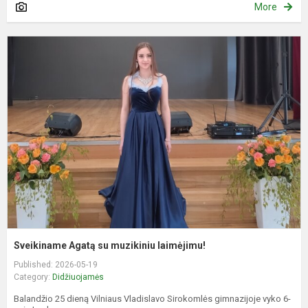
More
S
A
s
m
l
Sveikiname Agatą su muzikiniu laimėjimu!
Published: 2026-05-19
Category:
Didžiuojamės
Balandžio 25 dieną Vilniaus Vladislavo Sirokomlės gimnazijoje vyko 6-