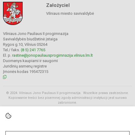
Założyciel
Vilniaus miesto savivaldybė
Vilniaus Jono Pauliaus II progimnazija
Savivaldybės biudžetinė įstaiga
Rygos g.10, Vilnius 05264
Tel./ faks.
(8 5) 241 7765
El. p.
rastine@jonopauliausprogimnazija.vilnius.lm.lt
Duomenys kaupiami ir saugomi
Juridinių asmenų registre
Įmonės kodas 195472315
© 2024. Vilniaus Jono Pauliaus II progimnazija. Wszelkie prawa zastrzeżone.
Kopiowanie treści bez pisemnej zgody administracji instytucji jest surowo
zabronione.
Rozkłady