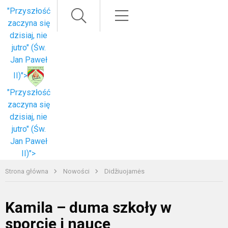
Paieška
Meniu
"Przyszłość
zaczyna się
dzisiaj, nie
jutro" (Św.
Jan Paweł
II)">
"Przyszłość
zaczyna się
dzisiaj, nie
jutro" (Św.
Jan Paweł
II)">
Strona główna
Nowości
Didžiuojamės
Kamila – duma szkoły w
sporcie i nauce