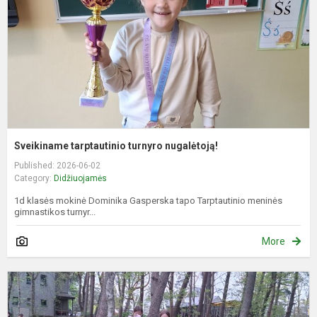
Sveikiname tarptautinio turnyro nugalėtoją!
Published: 2026-06-02
Category:
Didžiuojamės
1d klasės mokinė Dominika Gasperska tapo Tarptautinio meninės
gimnastikos turnyr...
More
S
u
n