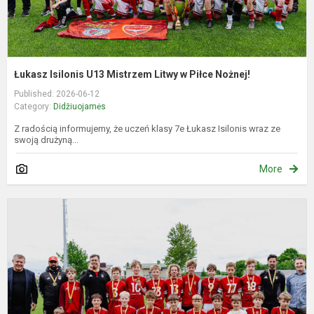
Łukasz Isilonis U13 Mistrzem Litwy w Piłce Nożnej!
Published: 2026-06-12
Category:
Didžiuojamės
Z radością informujemy, że uczeń klasy 7e Łukasz Isilonis wraz ze
swoją drużyną...
More
L
I
–
L
U
f
č