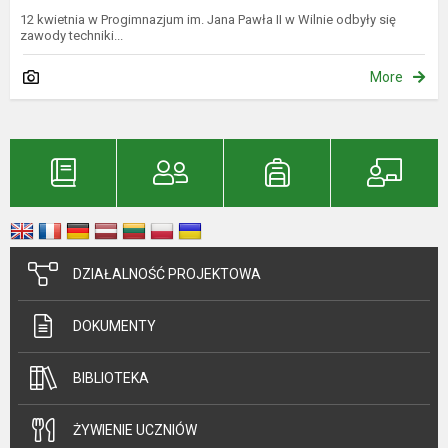
12 kwietnia w Progimnazjum im. Jana Pawła II w Wilnie odbyły się
zawody techniki...
More
DZIAŁALNOŚĆ PROJEKTOWA
DOKUMENTY
BIBLIOTEKA
ŻYWIENIE UCZNIÓW