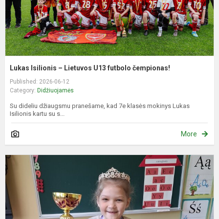
Lukas Isilionis – Lietuvos U13 futbolo čempionas!
Published: 2026-06-12
Category:
Didžiuojamės
Su dideliu džiaugsmu pranešame, kad 7e klasės mokinys Lukas
Isilionis kartu su s...
More
B
d
n
z