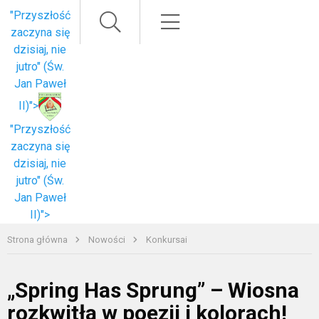
Paieška
Meniu
"Przyszłość
zaczyna się
dzisiaj, nie
jutro" (Św.
Jan Paweł
II)">
"Przyszłość
zaczyna się
dzisiaj, nie
jutro" (Św.
Jan Paweł
II)">
Strona główna
Nowości
Konkursai
„Spring Has Sprung” – Wiosna
rozkwitła w poezji i kolorach!