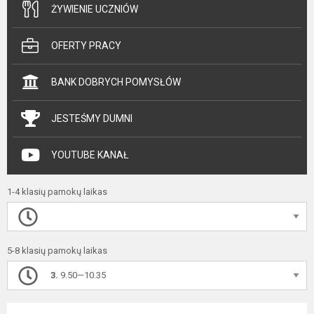
ŻYWIENIE UCZNIÓW
OFERTY PRACY
BANK DOBRYCH POMYSŁÓW
JESTEŚMY DUMNI
YOUTUBE KANAŁ
1-4 klasių pamokų laikas
5-8 klasių pamokų laikas
3.
9.50—10.35