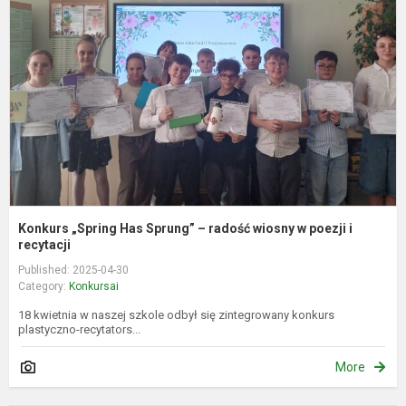
H
S
–
r
w
p
i
re
Konkurs „Spring Has Sprung” – radość wiosny w poezji i
recytacji
Published: 2025-04-30
Category:
Konkursai
18 kwietnia w naszej szkole odbył się zintegrowany konkurs
plastyczno-recytators...
More