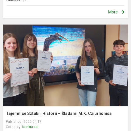
More
T
S
i
H
–
Ś
M
C
Tajemnice Sztuki i Historii – Śladami M.K. Cziurlionisa
Published: 2025-04-17
Category:
Konkursai