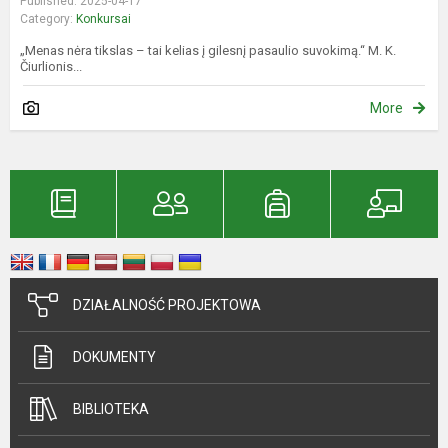
Published: 2025-04-17
Category:
Konkursai
„Menas nėra tikslas – tai kelias į gilesnį pasaulio suvokimą.“ M. K.
Čiurlionis...
More
DZIAŁALNOŚĆ PROJEKTOWA
DOKUMENTY
BIBLIOTEKA