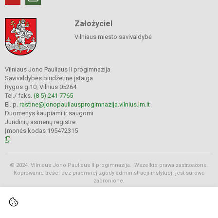
Założyciel
Vilniaus miesto savivaldybė
Vilniaus Jono Pauliaus II progimnazija
Savivaldybės biudžetinė įstaiga
Rygos g.10, Vilnius 05264
Tel./ faks.
(8 5) 241 7765
El. p.
rastine@jonopauliausprogimnazija.vilnius.lm.lt
Duomenys kaupiami ir saugomi
Juridinių asmenų registre
Įmonės kodas 195472315
© 2024. Vilniaus Jono Pauliaus II progimnazija. Wszelkie prawa zastrzeżone.
Kopiowanie treści bez pisemnej zgody administracji instytucji jest surowo
zabronione.
Rozkłady