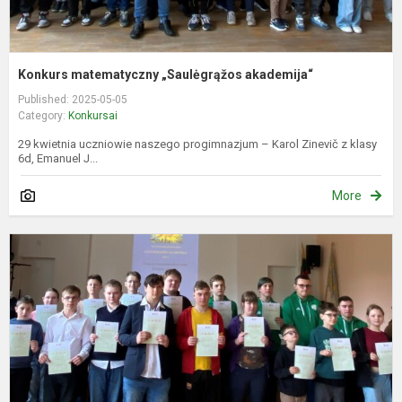
Konkurs matematyczny „Saulėgrąžos akademija“
Published: 2025-05-05
Category:
Konkursai
29 kwietnia uczniowie naszego progimnazjum – Karol Zinevič z klasy
6d, Emanuel J...
More
M
k
„
a