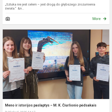
„Sztuka nie jest celem – jest drogą do głębszego zrozumienia
świata.” &n...
More
M
ir
i
p
–
M
K
Č
p
Meno ir istorijos paslaptys – M. K. Čiurlionio pėdsakais