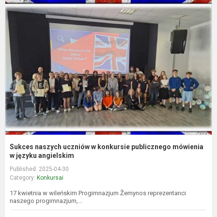
S
n
u
k
p
m
j..
Sukces naszych uczniów w konkursie publicznego mówienia
w języku angielskim
Published: 2025-04-30
Category:
Konkursai
17 kwietnia w wileńskim Progimnazjum Žemynos reprezentanci
naszego progimnazjum,...