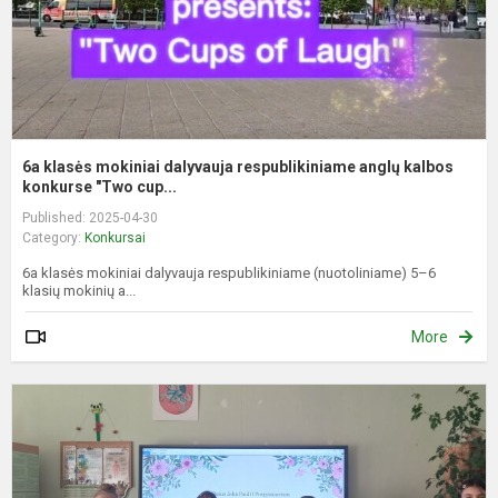
k.
6a klasės mokiniai dalyvauja respublikiniame anglų kalbos
konkurse "Two cup...
Published: 2025-04-30
Category:
Konkursai
6a klasės mokiniai dalyvauja respublikiniame (nuotoliniame) 5–6
klasių mokinių a...
More
K
„
H
S