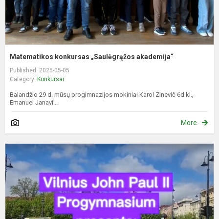
Matematikos konkursas „Saulėgrąžos akademija“
Published: 2025-05-05
Category:
Konkursai
Balandžio 29 d. mūsų progimnazijos mokiniai Karol Zinevič 6d kl.,
Emanuel Janavi...
More
6
k
m
d
r
a
k