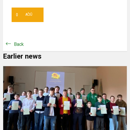
0
AČIŪ
Back
Earlier news
K
m
„
a