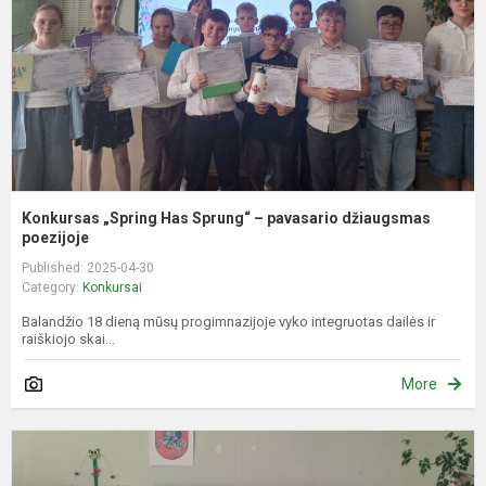
–
p
d
p
Konkursas „Spring Has Sprung“ – pavasario džiaugsmas
poezijoje
Published: 2025-04-30
Category:
Konkursai
Balandžio 18 dieną mūsų progimnazijoje vyko integruotas dailės ir
raiškiojo skai...
More
K
„