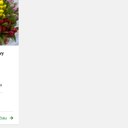
marca
–
Międzynarodowy
Dzień
Kobiet
wy
ia
..
čiau