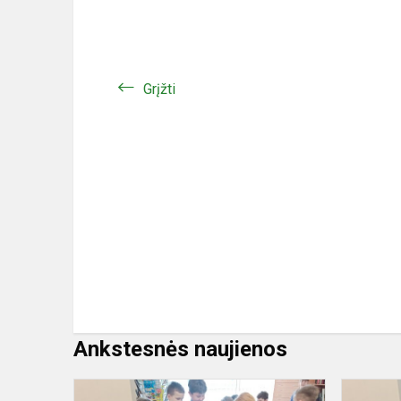
Grįžti
Ankstesnės naujienos
Przerwa