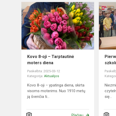
Kovo
8-
oji
–
Tarptautinė
moters
diena
Kovo 8-oji – Tarptautinė
Pierw
moters diena
szkol
Paskelbta: 2025-03-12
Paskelb
Kategorija:
Aktualijos
Kategor
Kovo 8-oji – ypatinga diena, skirta
Niezmie
visoms moterims. Nuo 1910 metų
czytel
ją švenčia ti...
się...
Plačiau