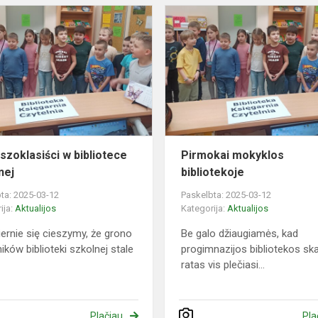
Pierwszoklasiści
w
bibliotece
szkolnej
szoklasiści w bibliotece
Pirmokai mokyklos
nej
bibliotekoje
ta: 2025-03-12
Paskelbta: 2025-03-12
ija:
Aktualijos
Kategorija:
Aktualijos
rnie się cieszymy, ​​że ​​grono
Be galo džiaugiamės, kad
ników biblioteki szkolnej stale
progimnazijos bibliotekos ska
ratas vis plečiasi...
Plačiau
Pla