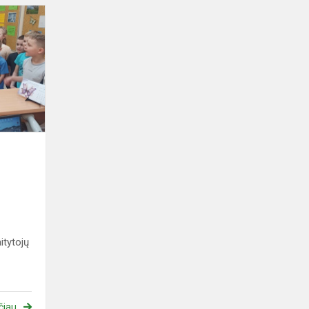
Pirmokai
mokyklos
bibliotekoje
itytojų
čiau