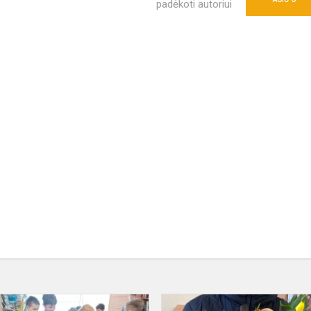
padėkoti autoriui
Pertrauka