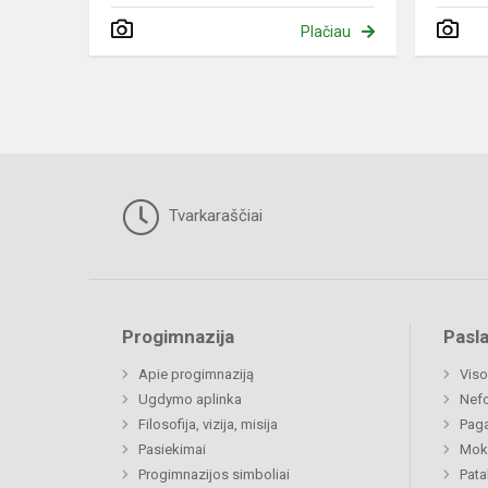
Plačiau
Tvarkaraščiai
Progimnazija
Pasl
Apie progimnaziją
Viso
Ugdymo aplinka
Nefo
Filosofija, vizija, misija
Paga
Pasiekimai
Moki
Progimnazijos simboliai
Pat