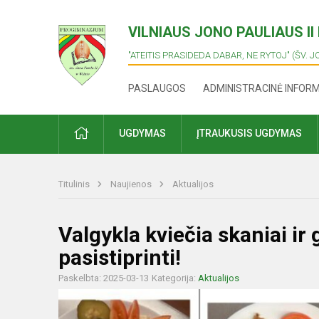
VILNIAUS JONO PAULIAUS I
"ATEITIS PRASIDEDA DABAR, NE RYTOJ" (ŠV. J
PASLAUGOS
ADMINISTRACINĖ INFOR
PRADŽIA
UGDYMAS
ĮTRAUKUSIS UGDYMAS
Titulinis
Naujienos
Aktualijos
Valgykla kviečia skaniai ir 
pasistiprinti!
Paskelbta: 2025-03-13
Kategorija:
Aktualijos