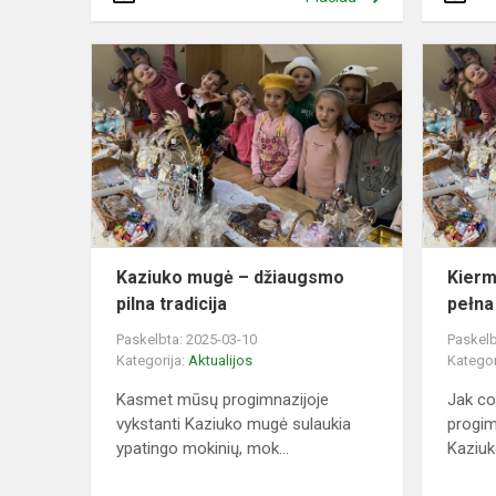
Kaziuko
mugė
–
džiaugsmo
pilna
tradicija
Kaziuko mugė – džiaugsmo
Kierm
pilna tradicija
pełna
Paskelbta: 2025-03-10
Paskelb
Kategorija:
Aktualijos
Kategor
Kasmet mūsų progimnazijoje
Jak co
vykstanti Kaziuko mugė sulaukia
progim
ypatingo mokinių, mok...
Kaziuk