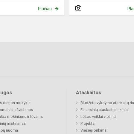
Plačiau
Pla
augos
Ataskaitos
s dienos mokykla
Biudžeto vykdymo ataskaitų rin
rmalusis švietimas
Finansinių ataskaitų rinkiniai
lba mokiniams ir tėvams
Lėšos veiklai viešinti
nių maitinimas
Projektai
alpų nuoma
Viešieji pirkimai