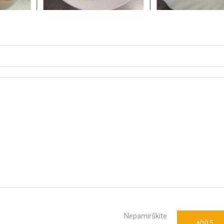
Nepamirškite
5
AČIŪ