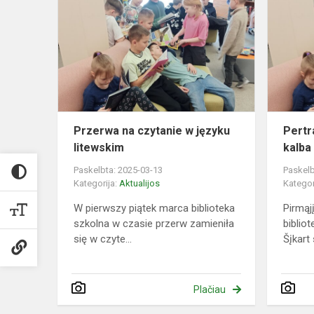
na
czytanie
w
języku
litewskim
Przerwa na czytanie w języku
Pertr
litewskim
kalba
Paskelbta: 2025-03-13
Paskelb
Kategorija:
Aktualijos
Kategor
W pierwszy piątek marca biblioteka
Pirmąj
szkolna w czasie przerw zamieniła
biblio
się w czyte...
Šįkart 
Plačiau