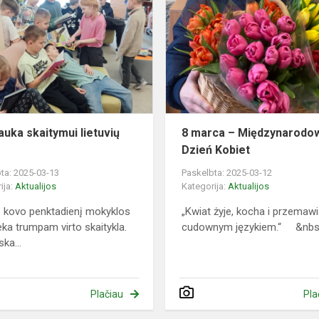
skaitymui
lietuvių
kalba
auka skaitymui lietuvių
8 marca – Międzynarodo
Dzień Kobiet
ta: 2025-03-13
Paskelbta: 2025-03-12
ija:
Aktualijos
Kategorija:
Aktualijos
į kovo penktadienį mokyklos
„Kwiat żyje, kocha i przemaw
teka trumpam virto skaitykla.
cudownym językiem.“ &nbs.
ska...
Plačiau
Pla