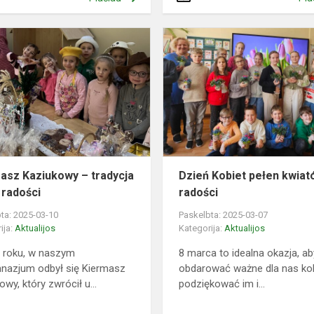
Kiermasz
Kaziukowy
–
tradycja
pełna
radości
asz Kaziukowy – tradycja
Dzień Kobiet pełen kwiat
 radości
radości
ta: 2025-03-10
Paskelbta: 2025-03-07
ija:
Aktualijos
Kategorija:
Aktualijos
 roku, w naszym
8 marca to idealna okazja, ab
nazjum odbył się Kiermasz
obdarować ważne dla nas kob
owy, który zwrócił u...
podziękować im i...