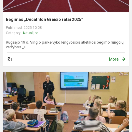
Bėgimas „Decathlon Greičio ratai 2025”
Published: 2025-10-08
Category:
Aktualijos
Rugsėjo 19 d. Vingio parke vyko lengvosios atletikos bėgimo rungčių
varžybos ,,D...
More
B
s
k