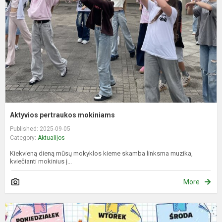
Aktyvios pertraukos mokiniams
Published: 2025-09-05
Category:
Aktualijos
Kiekvieną dieną mūsų mokyklos kieme skamba linksma muzika,
kviečianti mokinius į...
More
5
8