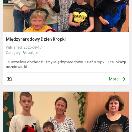
Międzynarodowy Dzień Kropki
Published: 2025-09-17
Category:
Aktualijos
15 września obchodziliśmy Międzynarodowy Dzień Kropki. Z tej okazji
uczniowie kl...
More
T
t
d