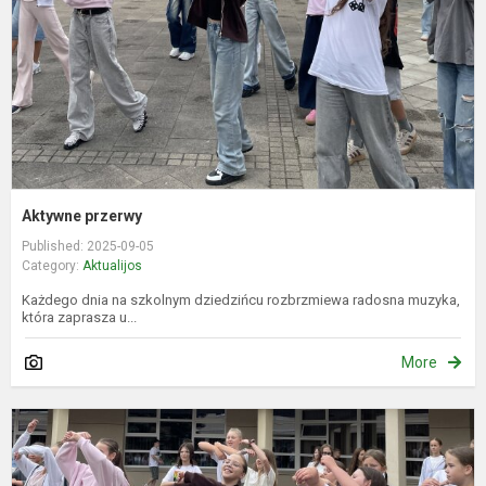
Aktywne przerwy
Published: 2025-09-05
Category:
Aktualijos
Każdego dnia na szkolnym dziedzińcu rozbrzmiewa radosna muzyka,
która zaprasza u...
More
A
p
m