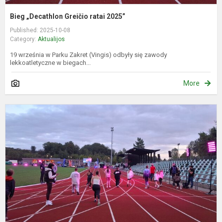
Bieg „Decathlon Greičio ratai 2025”
Published: 2025-10-08
Category:
Aktualijos
19 września w Parku Zakret (Vingis) odbyły się zawody
lekkoatletyczne w biegach...
More
B
„
G
r
2