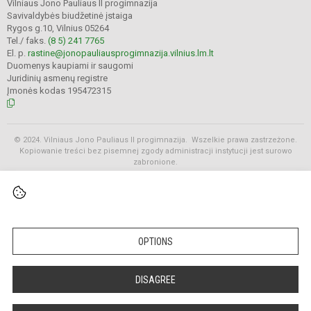
Vilniaus Jono Pauliaus II progimnazija
Savivaldybės biudžetinė įstaiga
Rygos g.10, Vilnius 05264
Tel./ faks.
(8 5) 241 7765
El. p.
rastine@jonopauliausprogimnazija.vilnius.lm.lt
Duomenys kaupiami ir saugomi
Juridinių asmenų registre
Įmonės kodas 195472315
© 2024. Vilniaus Jono Pauliaus II progimnazija. Wszelkie prawa zastrzeżone.
Kopiowanie treści bez pisemnej zgody administracji instytucji jest surowo
zabronione.
Rozkłady
OPTIONS
DISAGREE