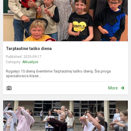
Tarptautinė taško diena
Published: 2025-09-17
Category:
Aktualijos
Rugsėjo 15 dieną šventėme Tarptautinę taško dieną. Šia proga
specialiosios klasė...
More
A
p