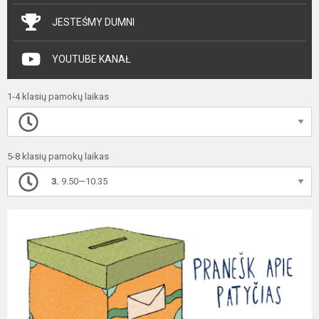
JESTEŚMY DUMNI
YOUTUBE KANAŁ
1-4 klasių pamokų laikas
5-8 klasių pamokų laikas
3.
9.50—10.35