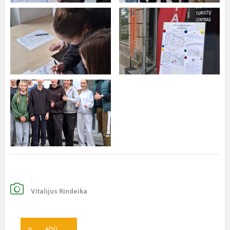
:
Vitalijus Rindeika
AČIŪ