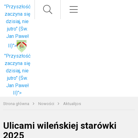
Paieška
Meniu
"Przyszłość
zaczyna się
dzisiaj, nie
jutro" (Św.
Jan Paweł
II)">
"Przyszłość
zaczyna się
dzisiaj, nie
jutro" (Św.
Jan Paweł
II)">
Strona główna
Nowości
Aktualijos
Ulicami wileńskiej starówki
2025