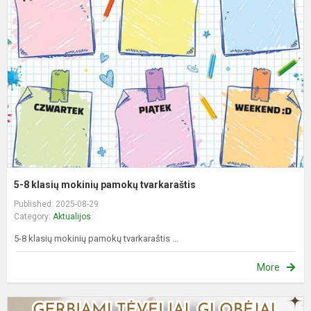
k
m
p
t
5-8 klasių mokinių pamokų tvarkaraštis
Published: 2025-08-29
Category:
Aktualijos
5-8 klasių mokinių pamokų tvarkaraštis ...
More
S