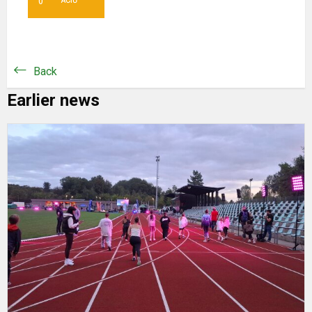
0
Back
Earlier news
B
„
G
r
2