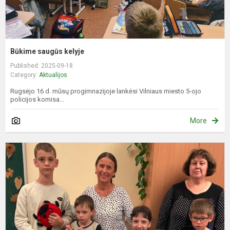
Būkime saugūs kelyje
Published: 2025-09-18
Category:
Aktualijos
Rugsėjo 16 d. mūsų progimnazijoje lankėsi Vilniaus miesto 5-ojo
policijos komisa...
More
M
D
K