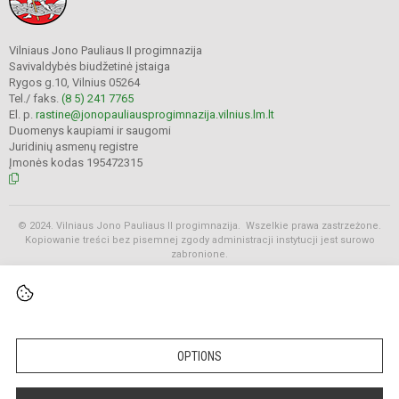
Vilniaus Jono Pauliaus II progimnazija
Savivaldybės biudžetinė įstaiga
Rygos g.10, Vilnius 05264
Tel./ faks.
(8 5) 241 7765
El. p.
rastine@jonopauliausprogimnazija.vilnius.lm.lt
Duomenys kaupiami ir saugomi
Juridinių asmenų registre
Įmonės kodas 195472315
© 2024. Vilniaus Jono Pauliaus II progimnazija. Wszelkie prawa zastrzeżone.
Kopiowanie treści bez pisemnej zgody administracji instytucji jest surowo
zabronione.
Rozkłady
OPTIONS