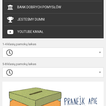
BANK DOBRYCH POMYSŁÓW
JESTEŚMY DUMNI
YOUTUBE KANAŁ
1-4 klasių pamokų laikas
5-8 klasių pamokų laikas