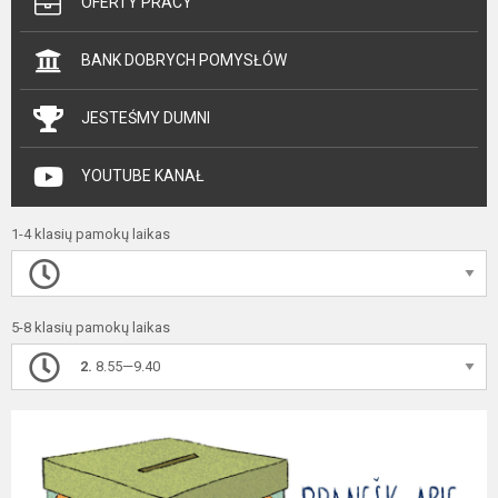
OFERTY PRACY
BANK DOBRYCH POMYSŁÓW
JESTEŚMY DUMNI
YOUTUBE KANAŁ
1-4 klasių pamokų laikas
5-8 klasių pamokų laikas
2.
8.55—9.40