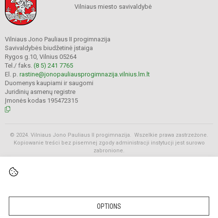
Vilniaus miesto savivaldybė
Vilniaus Jono Pauliaus II progimnazija
Savivaldybės biudžetinė įstaiga
Rygos g.10, Vilnius 05264
Tel./ faks.
(8 5) 241 7765
El. p.
rastine@jonopauliausprogimnazija.vilnius.lm.lt
Duomenys kaupiami ir saugomi
Juridinių asmenų registre
Įmonės kodas 195472315
© 2024. Vilniaus Jono Pauliaus II progimnazija. Wszelkie prawa zastrzeżone.
Kopiowanie treści bez pisemnej zgody administracji instytucji jest surowo
zabronione.
Rozkłady
OPTIONS