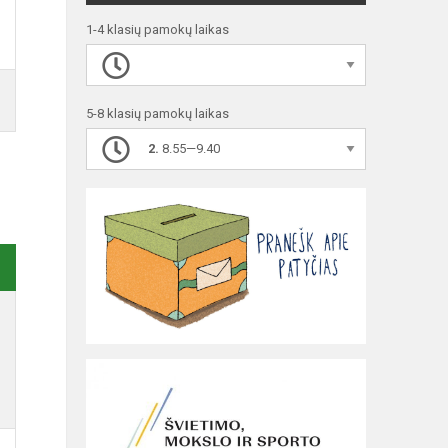
1-4 klasių pamokų laikas
5-8 klasių pamokų laikas
2.
8.55—9.40