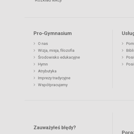
Rozkład lekcji
Pro-Gymnasium
Usług
O nas
Pom
Wizja, misja, filozofia
Bibl
Środowisko edukacyjne
Posi
Hymn
Posi
Atrybutyka
Imprezy tradycyjne
Współpracujemy
Zauważyłeś błędy?
Poro