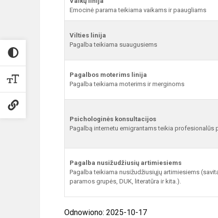
Vaikų linija
Emocinė parama teikiama vaikams ir paaugliams
Vilties linija
Pagalba teikiama suaugusiems
Pagalbos moterims linija
Pagalba teikiama moterims ir merginoms
Psichologinės konsultacijos
Pagalbą internetu emigrantams teikia profesionalūs 
Pagalba nusižudžiusių artimiesiems
Pagalba teikiama nusižudžiusiųjų artimiesiems (savit
paramos grupės, DUK, literatūra ir kita.).
Odnowiono: 2025-10-17