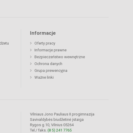
Informacje
dżetu
Oferty pracy
Informacje prawne
Bezpieczeństwo wewnętrzne
Ochrona danych
Grupa prewencyjna
Ważne linki
Vilniaus Jono Pauliaus II progimnazija
Savivaldybės biudžetinė įstaiga
Rygos g.10, Vilnius 05264
Tel./ faks.
(8 5) 241 7765