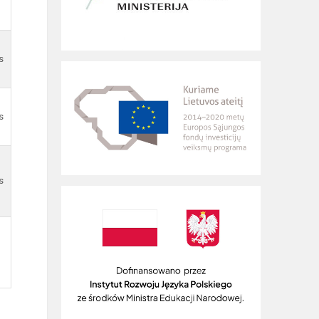
s
s
s