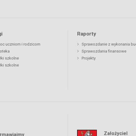
i
Raporty
oc uczniom i rodzicom
Sprawozdanie z wykonania bu
ioteka
Sprawozdania finansowe
łki szkolne
Projekty
łki szkolne
Założyciel
zmawiajmy