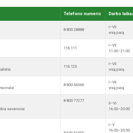
Telefono numeris
Darbo laika
I–VII
8 800 28888
visą parą
I–VII
116 111
11.00–21.00
I–VII
116 123
alistai
visą parą
I–VII
8 800 66366
esionalai
visą parą
8 800 77277
II–VI
ikia savanoriai
16.00–20.00
I–V
16.00–20.00
8 640 51555