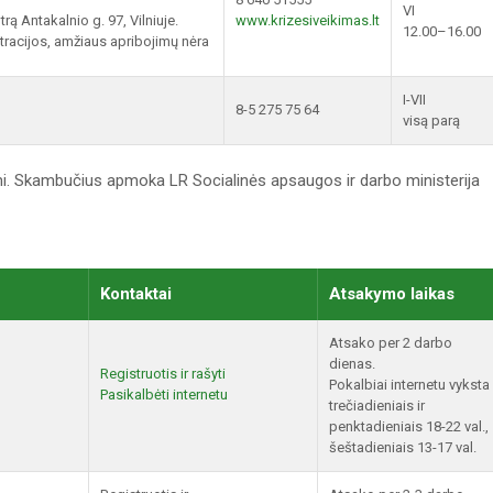
VI
rą Antakalnio g. 97, Vilniuje.
www.krizesiveikimas.lt
12.00–16.00
tracijos, amžiaus apribojimų nėra
I-VII
8-5 275 75 64
visą parą
i. Skambučius apmoka LR Socialinės apsaugos ir darbo ministerija
Kontaktai
Atsakymo laikas
Atsako per 2 darbo
dienas.
Registruotis ir rašyti
Pokalbiai internetu vyksta
Pasikalbėti internetu
trečiadieniais ir
penktadieniais 18-22 val.,
šeštadieniais 13-17 val.