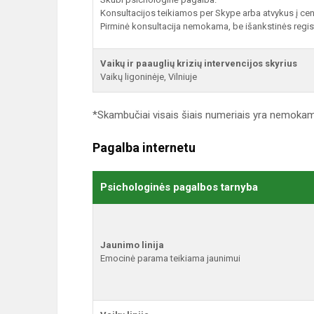
Konsultacijos teikiamos per Skype arba atvykus į cent
Pirminė konsultacija nemokama, be išankstinės regis
Vaikų ir paauglių krizių intervencijos skyrius
Vaikų ligoninėje, Vilniuje
*Skambučiai visais šiais numeriais yra nemokam
Pagalba internetu
Psichologinės pagalbos tarnyba
Jaunimo linija
Emocinė parama teikiama jaunimui