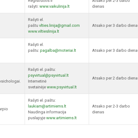
Registruotis ir
Atsako per 2-3 darbo
rašyti:
www.vaikulinija.lt
dienas
Rašyti el.
paštu
vlties.linija@gmail.com
Atsako per 3 darbo diena
www.viltieslinija.lt
Rašyti el.
paštu:
pagalba@moteriai.lt
Atsako per 3 darbo diena
Rašyti el. paštu:
psyvirtual@psyvirtual.lt
Atsako per 2 darbo diena
psichologai.
Internetinė
svetainėje
www.psyvirtual.lt
Rašyti el. paštu:
laukiam@artimiems.lt
Atsako per 2-3 darbo
arpio
Naudinga informacija
dienas
puslapyje
www.artimiems.lt