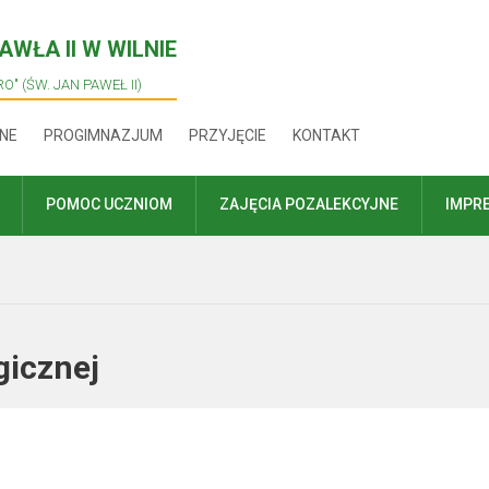
WŁA II W WILNIE
O" (ŚW. JAN PAWEŁ II)
NE
PROGIMNAZJUM
PRZYJĘCIE
KONTAKT
POMOC UCZNIOM
ZAJĘCIA POZALEKCYJNE
IMPR
logicznej