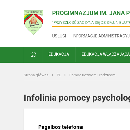
PROGIMNAZJUM IM. JANA PA
"PRZYSZŁOŚĆ ZACZYNA SIĘ DZISIAJ, NIE JUTR
USŁUGI
INFORMACJE ADMINISTRACYJ
PRADŽIA
EDUKACJA
EDUKACJA WŁĄCZAJĄCA
Strona główna
PL
Pomoc uczniom i rodzicom
Infolinia pomocy psycho
Pagalbos telefonai