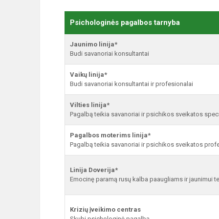
Psichologinės pagalbos tarnyba
Jaunimo linija*
Budi savanoriai konsultantai
Vaikų linija*
Budi savanoriai konsultantai ir profesionalai
Vilties linija*
Pagalbą teikia savanoriai ir psichikos sveikatos speci
Pagalbos moterims linija*
Pagalbą teikia savanoriai ir psichikos sveikatos prof
Linija Doverija*
Emocinę paramą rusų kalba paaugliams ir jaunimui te
Krizių įveikimo centras
Skubi psichologinė pagalba.