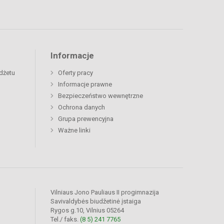
Informacje
dżetu
Oferty pracy
Informacje prawne
Bezpieczeństwo wewnętrzne
Ochrona danych
Grupa prewencyjna
Ważne linki
Vilniaus Jono Pauliaus II progimnazija
Savivaldybės biudžetinė įstaiga
Rygos g.10, Vilnius 05264
Tel./ faks.
(8 5) 241 7765