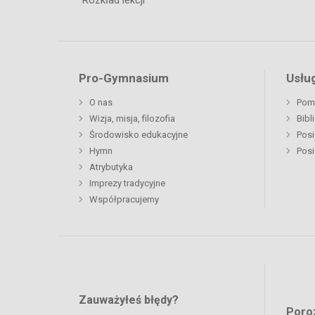
Rozkład lekcji
Pro-Gymnasium
Usług
O nas
Pom
Wizja, misja, filozofia
Bibl
Środowisko edukacyjne
Posi
Hymn
Posi
Atrybutyka
Imprezy tradycyjne
Współpracujemy
Zauważyłeś błędy?
Poro