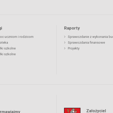
i
Raporty
oc uczniom i rodzicom
Sprawozdanie z wykonania bu
ioteka
Sprawozdania finansowe
łki szkolne
Projekty
łki szkolne
Założyciel
zmawiajmy