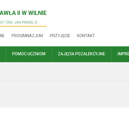
WŁA II W WILNIE
O" (ŚW. JAN PAWEŁ II)
NE
PROGIMNAZJUM
PRZYJĘCIE
KONTAKT
POMOC UCZNIOM
ZAJĘCIA POZALEKCYJNE
IMPR