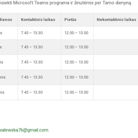
isiekti Microsoft Teams programa ir žinutėmis per Tamo dienyną.
dienos
Kontaktinis laikas
Pietūs
Nekontaktinis laikas
is
7.45 – 13.30
12.00 – 13.00
s
7.45 – 13.30
12.00 – 13.00
is
7.45 – 13.30
12.00 – 13.00
enis
7.45 – 13.30
12.00 – 13.00
nis
7.45 – 13.30
12.00 – 13.00
walewska76@gmail.com