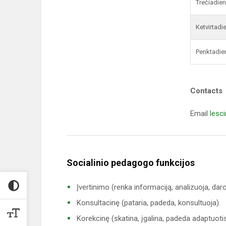
Trečiadien
Ketvirtadi
Penktadie
Contacts
Email
lesc
Socialinio pedagogo funkcijos
Įvertinimo (renka informaciją, analizuoja, dar
Konsultacinę (pataria, padeda, konsultuoja).
Korekcinę (skatina, įgalina, padeda adaptuotis