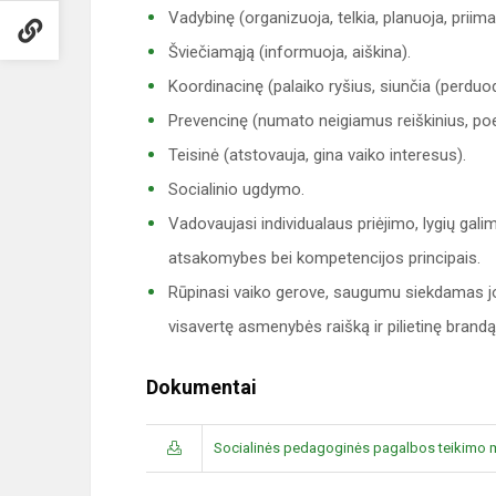
Vadybinę (organizuoja, telkia, planuoja, priim
Šviečiamąją (informuoja, aiškina).
Koordinacinę (palaiko ryšius, siunčia (perduo
Prevencinę (numato neigiamus reiškinius, poel
Teisinė (atstovauja, gina vaiko interesus).
Socialinio ugdymo.
Vadovaujasi individualaus priėjimo, lygių gali
atsakomybes bei kompetencijos principais.
Rūpinasi vaiko gerove, saugumu siekdamas jo 
visavertę asmenybės raišką ir pilietinę brandą
Dokumentai
Socialinės pedagoginės pagalbos teikimo m