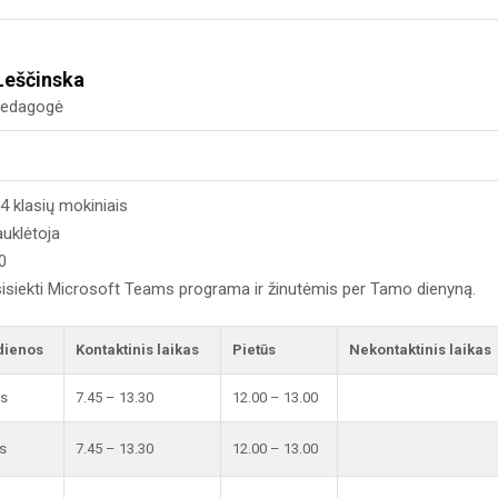
Leščinska
 pedagogė
4 klasių mokiniais
auklėtoja
20
isiekti Microsoft Teams programa ir žinutėmis per Tamo dienyną.
dienos
Kontaktinis laikas
Pietūs
Nekontaktinis laikas
is
7.45 – 13.30
12.00 – 13.00
s
7.45 – 13.30
12.00 – 13.00