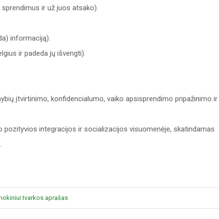
a sprendimus ir už juos atsako).
da) informaciją).
gius ir padeda jų išvengti).
mybių įtvirtinimo, konfidencialumo, vaiko apsisprendimo pripažinimo ir
pozityvios integracijos ir socializacijos visuomenėje, skatindamas
.
okiniui tvarkos aprašas