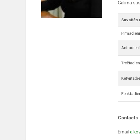
Galima sus
Savaitės 
Pirmadien
Antradieni
Trečiadien
Ketvirtadi
Penktadie
Contacts
Email
a.ko