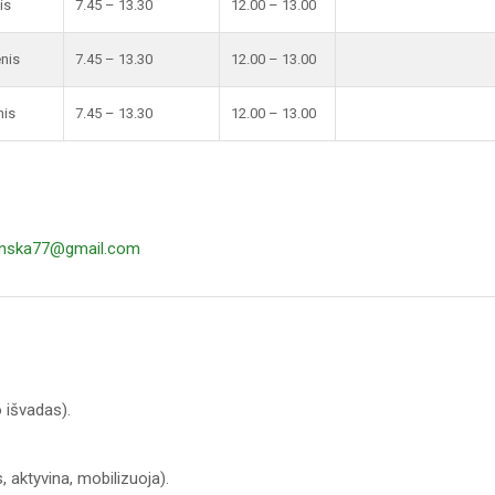
is
7.45 – 13.30
12.00 – 13.00
enis
7.45 – 13.30
12.00 – 13.00
nis
7.45 – 13.30
12.00 – 13.00
inska77@gmail.com
o išvadas).
, aktyvina, mobilizuoja).