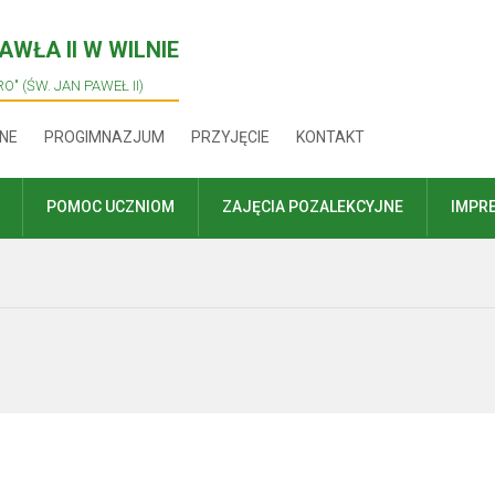
WŁA II W WILNIE
O" (ŚW. JAN PAWEŁ II)
NE
PROGIMNAZJUM
PRZYJĘCIE
KONTAKT
POMOC UCZNIOM
ZAJĘCIA POZALEKCYJNE
IMPR