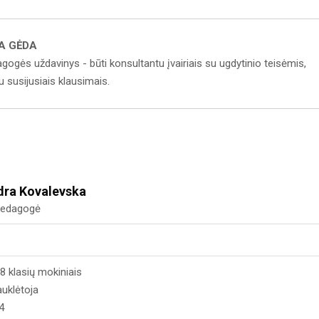
A GĖDA
gogės uždavinys - būti konsultantu įvairiais su ugdytinio teisėmis,
u susijusiais klausimais.
dra Kovalevska
 pedagogė
8 klasių mokiniais
auklėtoja
4