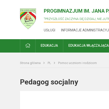
PROGIMNAZJUM IM. JANA PA
"PRZYSZŁOŚĆ ZACZYNA SIĘ DZISIAJ, NIE JUTR
USŁUGI
INFORMACJE ADMINISTRACYJ
PRADŽIA
EDUKACJA
EDUKACJA WŁĄCZAJĄCA
Strona główna
PL
Pomoc uczniom i rodzicom
Pedagog socjalny