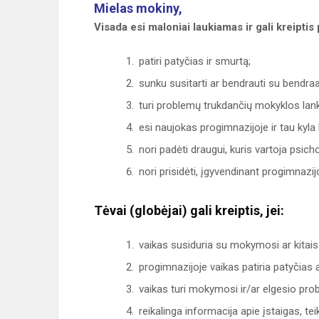
Mielas mokiny,
Visada esi maloniai laukiamas ir gali kreiptis 
patiri patyčias ir smurtą;
sunku susitarti ar bendrauti su bendraa
turi problemų trukdančių mokyklos lan
esi naujokas progimnazijoje ir tau kyla
nori padėti draugui, kuris vartoja psic
nori prisidėti, įgyvendinant progimnaz
Tėvai (globėjai) gali kreiptis, jei:
vaikas susiduria su mokymosi ar kitais 
progimnazijoje vaikas patiria patyčias a
vaikas turi mokymosi ir/ar elgesio pro
reikalinga informacija apie įstaigas, tei