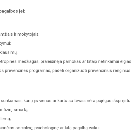
pagalbos jei:
mžiais ir mokytojais;
kymui;
 klausimų;
hotropines medžiagas, praleidinėja pamokas ar kitaip netinkamai elgias
ijos prevencines programas, padėti organizuoti prevencinius renginius
sunkumais, kurių jis vienas ar kartu su tėvais nėra pajėgus išspręsti;
r fizinį smurtą;
blemų;
kiančias socialinę, psichologinę ar kitą pagalbą vaikui.