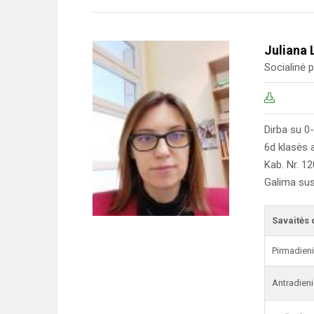
Juliana 
Socialinė
Dirba su 0-
6d klasės 
Kab. Nr. 1
Galima sus
Savaitės 
Pirmadien
Antradieni