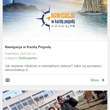
Nawigacja w Każdą Pogodę
Published: 2025-05-13
Category:
Didžiuojamės
Jak wspierać młodzież w niestabilnym świecie? Jakie są wyzwania i
rekomendacje d...
More
Z
o
2