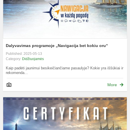
Dalyvavimas programoje „Navigacija bet kokiu oru“
Published: 2025-05-13
Category:
Didžiuojamės
Kaip padėti jaunimui besikeičiančiame pasaulyje? Kokie yra iššūkiai ir
rekomenda...
More
N
K
P