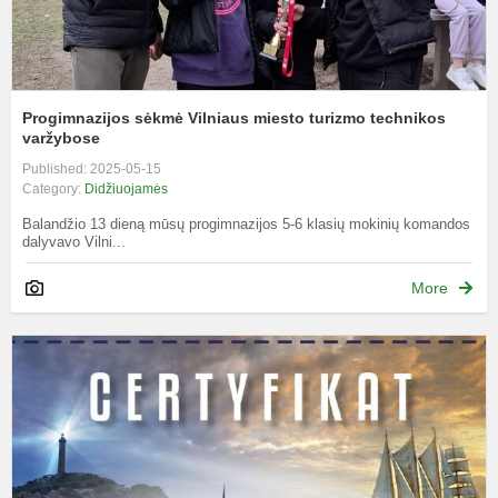
Progimnazijos sėkmė Vilniaus miesto turizmo technikos
varžybose
Published: 2025-05-15
Category:
Didžiuojamės
Balandžio 13 dieną mūsų progimnazijos 5-6 klasių mokinių komandos
dalyvavo Vilni...
More
D
p
„
b
k
o