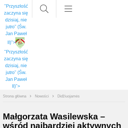
Paieška
Meniu
"Przyszłość
zaczyna się
dzisiaj, nie
jutro" (Św.
Jan Paweł
II)">
"Przyszłość
zaczyna się
dzisiaj, nie
jutro" (Św.
Jan Paweł
II)">
Strona główna
Nowości
Didžiuojamės
Małgorzata Wasilewska –
wśród najbardziej aktywnych