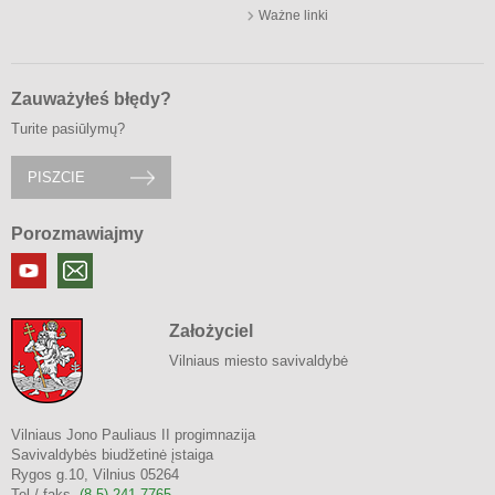
Ważne linki
Zauważyłeś błędy?
Turite pasiūlymų?
PISZCIE
Porozmawiajmy
Założyciel
Vilniaus miesto savivaldybė
Vilniaus Jono Pauliaus II progimnazija
Savivaldybės biudžetinė įstaiga
Rygos g.10, Vilnius 05264
Tel./ faks.
(8 5) 241 7765