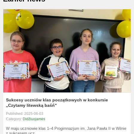
S
u
k
p
k
„
li
Sukcesy uczniów klas początkowych w konkursie
„Czytamy litewską baśń“
Published: 2025-06-03
Category:
Didžiuojamės
W maju uczniowie klas 1–4 Progimnazjum im. Jana Pawła II w Wilnie
z sukcesem ucz...