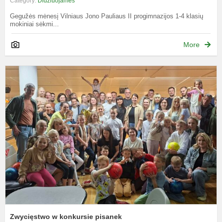
Category:
Didžiuojamės
Gegužės mėnesį Vilniaus Jono Pauliaus II progimnazijos 1-4 klasių
mokiniai sėkmi...
More
Z
k
p
Zwycięstwo w konkursie pisanek