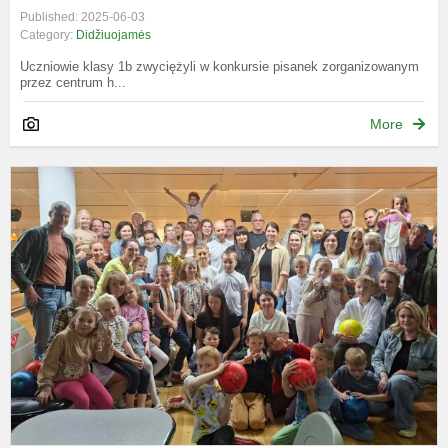
Published: 2025-06-03
Category:
Didžiuojamės
Uczniowie klasy 1b zwyciężyli w konkursie pisanek zorganizowanym
przez centrum h...
More
1
k
m
p
m
k