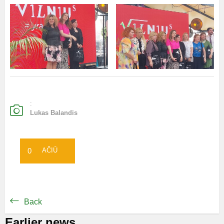
:
Lukas Balandis
0
AČIŪ
Back
Earlier news