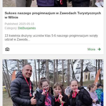
Sukces naszego progimnazjum w Zawodach Turystycznych
w Wilnie
Published: 2025-05-15
Category:
Didžiuojamės
13 kwietnia drużyny uczniów klas 5-6 naszego progimnazjum wzięły
udział w Zawoda...
More
P
s
V
m
t
t
v