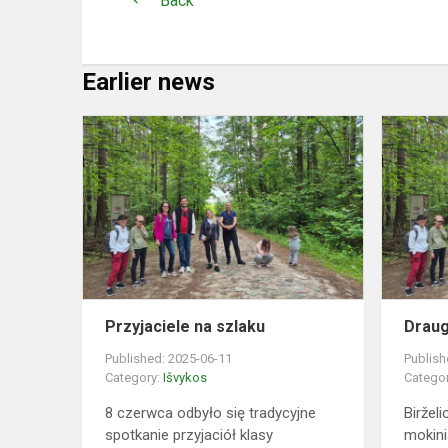
Back
Earlier news
Przyjaciele
na
szlaku
Przyjaciele na szlaku
Draug
Published: 2025-06-11
Publish
Category:
Išvykos
Catego
8 czerwca odbyło się tradycyjne
Biržel
spotkanie przyjaciół klasy
mokinia