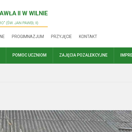
WŁA II W WILNIE
O" (ŚW. JAN PAWEŁ II)
NE
PROGIMNAZJUM
PRZYJĘCIE
KONTAKT
POMOC UCZNIOM
ZAJĘCIA POZALEKCYJNE
IMPR