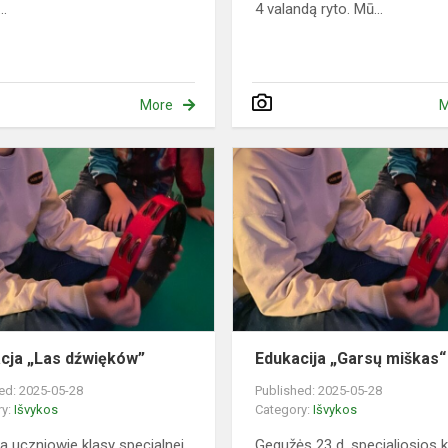
..
4 valandą ryto. Mū...
More
M
Edukacja
„Las
dźwięków”
cja „Las dźwięków”
Edukacija „Garsų miškas“
ed: 2025-05-28
Published: 2025-05-28
ry:
Išvykos
Category:
Išvykos
a uczniowie klasy specjalnej
Gegužės 23 d. specialiosios 