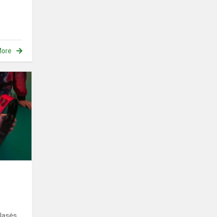
ore
Edukacija
„Garsų
miškas“
klasės