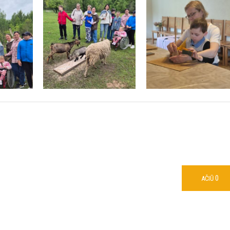
0
AČIŪ