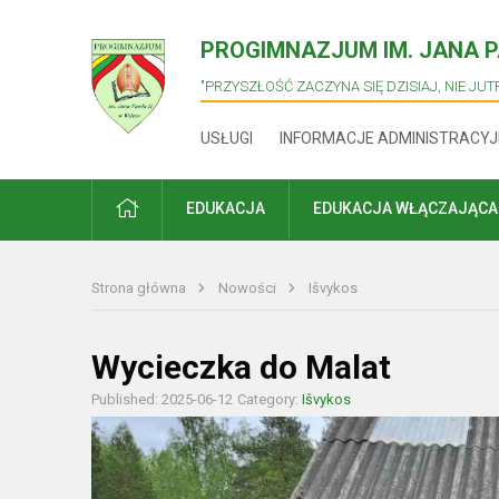
PROGIMNAZJUM IM. JANA PA
"PRZYSZŁOŚĆ ZACZYNA SIĘ DZISIAJ, NIE JUTR
USŁUGI
INFORMACJE ADMINISTRACYJ
PRADŽIA
EDUKACJA
EDUKACJA WŁĄCZAJĄCA
Strona główna
Nowości
Išvykos
Wycieczka do Malat
Published: 2025-06-12
Category:
Išvykos