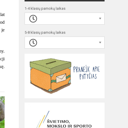
1-4 klasių pamokų laikas
lat
 od
 je
5-8 klasių pamokų laikas
ny.
cji
kę.