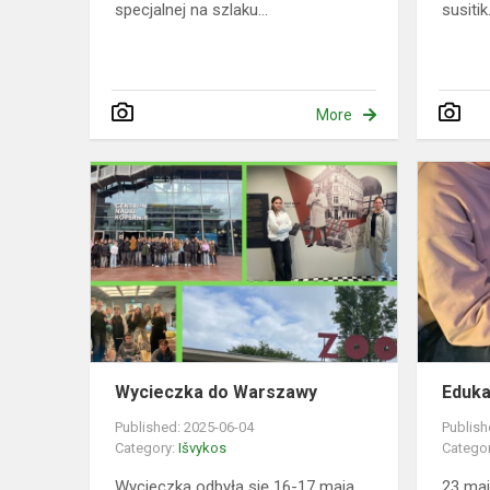
specjalnej na szlaku...
susitik.
More
Wycieczka
do
Warszawy
Wycieczka do Warszawy
Eduka
Published: 2025-06-04
Publish
Category:
Išvykos
Catego
Wycieczka odbyła się 16-17 maja.
23 maj