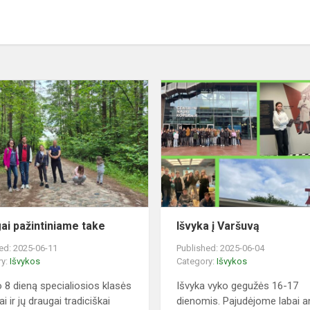
Draugai
pažintiniame
take
ai pažintiniame take
Išvyka į Varšuvą
ed: 2025-06-11
Published: 2025-06-04
ry:
Išvykos
Category:
Išvykos
io 8 dieną specialiosios klasės
Išvyka vyko gegužės 16-17
i ir jų draugai tradiciškai
dienomis. Pajudėjome labai a