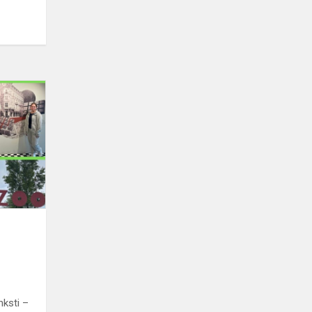
Išvyka
į
Varšuvą
nksti –