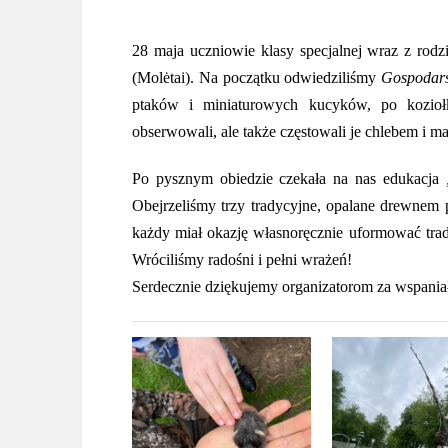
28 maja uczniowie klasy specjalnej wraz z ro
(Molėtai). Na początku odwiedziliśmy
Gospodars
ptaków i miniaturowych kucyków, po koziołk
obserwowali, ale także częstowali je chlebem i 
Po pysznym obiedzie czekała na nas edukacja
Obejrzeliśmy trzy tradycyjne, opalane drewnem pi
każdy miał okazję własnoręcznie uformować trad
Wróciliśmy radośni i pełni wrażeń
!
Serdecznie dziękujemy organizatorom za wspania