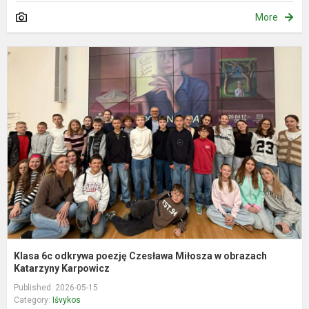
More
K
6
o
p
C
M
o
K
Klasa 6c odkrywa poezję Czesława Miłosza w obrazach
Katarzyny Karpowicz
Published: 2026-05-15
Category:
Išvykos