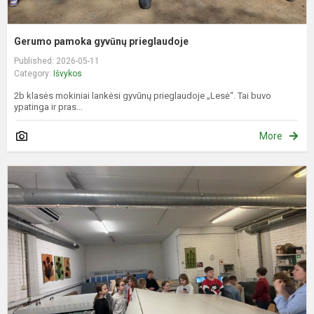
Gerumo pamoka gyvūnų prieglaudoje
Published: 2026-05-11
Category:
Išvykos
2b klasės mokiniai lankėsi gyvūnų prieglaudoje „Lesė“. Tai buvo
ypatinga ir pras...
More
P
p
d
–
w
k
5