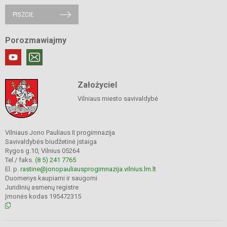
PISZCIE
Porozmawiajmy
Założyciel
Vilniaus miesto savivaldybė
Vilniaus Jono Pauliaus II progimnazija
Savivaldybės biudžetinė įstaiga
Rygos g.10, Vilnius 05264
Tel./ faks.
(8 5) 241 7765
El. p.
rastine@jonopauliausprogimnazija.vilnius.lm.lt
Duomenys kaupiami ir saugomi
Juridinių asmenų registre
Įmonės kodas 195472315