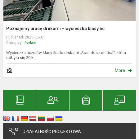
Poznajemy pracę drukarni – wycieczka klasy 5c
Published: 2026-05-07
Category:
Išvykos
Wycieczka uczniów klasy 5c do drukarni „Spaudos kontūrai“, która
odbyła się 20 k...
More
DZIAŁALNOŚĆ PROJEKTOWA