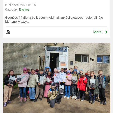
Published: 2026-05-15
Category:
Išvykos
Gegužės 14 dieną 6c klasės mokiniai lankėsi Lietuvos nacionalinėje
Martyno Mažvy...
More
U
k
2
o
s
„