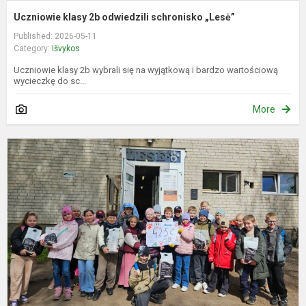
Uczniowie klasy 2b odwiedzili schronisko „Lesė”
Published: 2026-05-11
Category:
Išvykos
Uczniowie klasy 2b wybrali się na wyjątkową i bardzo wartościową
wycieczkę do sc...
More
G
p
g
p