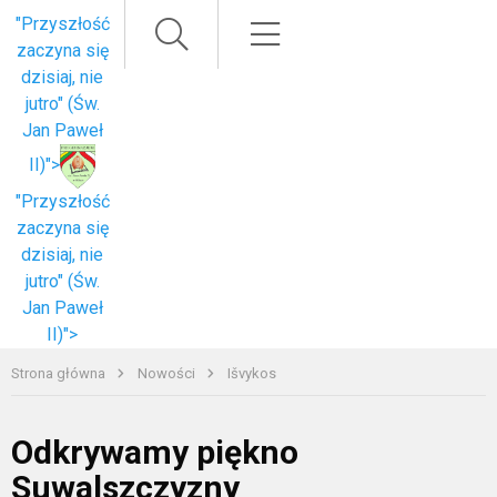
Paieška
Meniu
"Przyszłość
zaczyna się
dzisiaj, nie
jutro" (Św.
Jan Paweł
II)">
"Przyszłość
zaczyna się
dzisiaj, nie
jutro" (Św.
Jan Paweł
II)">
Strona główna
Nowości
Išvykos
Odkrywamy piękno
Suwalszczyzny