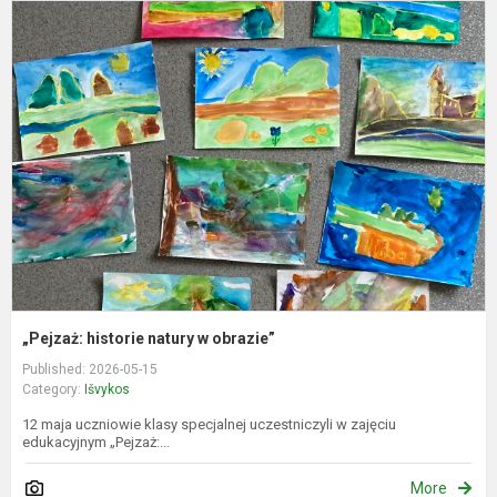
„
h
n
o
„Pejzaż: historie natury w obrazie”
Published: 2026-05-15
Category:
Išvykos
12 maja uczniowie klasy specjalnej uczestniczyli w zajęciu
edukacyjnym „Pejzaż:...
More