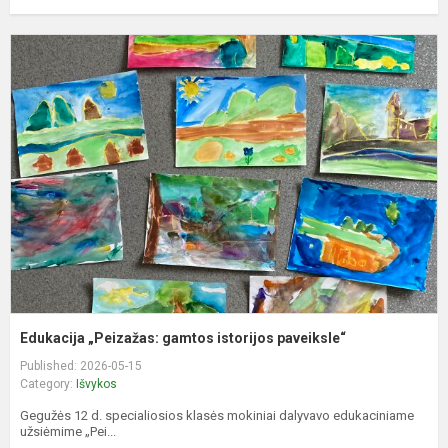
E
„
g
i
p
Edukacija „Peizažas: gamtos istorijos paveiksle“
Published: 2026-05-15
Category:
Išvykos
Gegužės 12 d. specialiosios klasės mokiniai dalyvavo edukaciniame
užsiėmime „Pei...