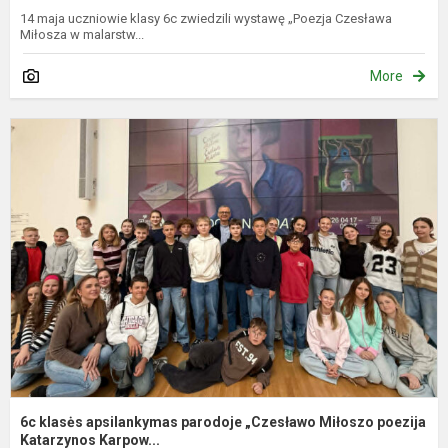
14 maja uczniowie klasy 6c zwiedzili wystawę „Poezja Czesława
Miłosza w malarstw...
More
6
k
a
p
„
M
p
K.
6c klasės apsilankymas parodoje „Czesławo Miłoszo poezija
Katarzynos Karpow...