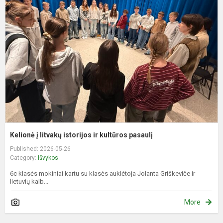
į
l
i
ir
k
p
Kelionė į litvakų istorijos ir kultūros pasaulį
Published: 2026-05-26
Category:
Išvykos
6c klasės mokiniai kartu su klasės auklėtoja Jolanta Griškeviče ir
lietuvių kalb...
More