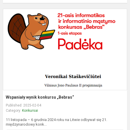
W
w
k
„
Wspaniały wynik konkursu „Bebras“
Published: 2025-02-04
Category:
Konkursai
11 listopada – 6 grudnia 2024 roku na Litwie odbywał się 21.
międzynarodowy konk...