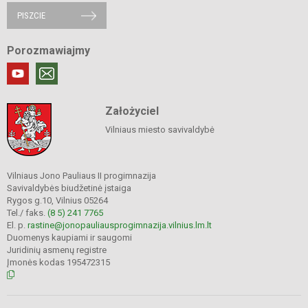
PISZCIE
Porozmawiajmy
Założyciel
Vilniaus miesto savivaldybė
Vilniaus Jono Pauliaus II progimnazija
Savivaldybės biudžetinė įstaiga
Rygos g.10, Vilnius 05264
Tel./ faks.
(8 5) 241 7765
El. p.
rastine@jonopauliausprogimnazija.vilnius.lm.lt
Duomenys kaupiami ir saugomi
Juridinių asmenų registre
Įmonės kodas 195472315