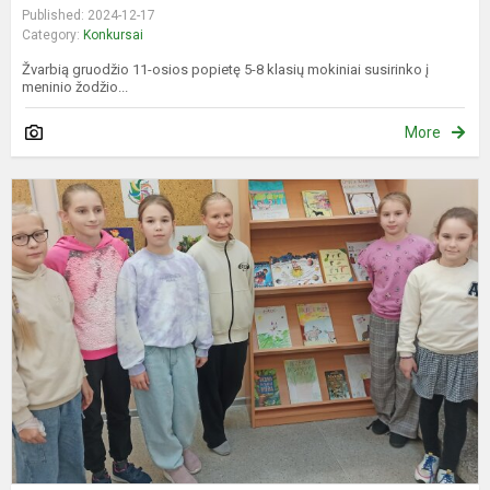
Published: 2024-12-17
Category:
Konkursai
Žvarbią gruodžio 11-osios popietę 5-8 klasių mokiniai susirinko į
meninio žodžio...
More
O
u
k