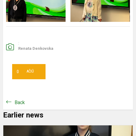
:
Renata Denkovska
0
AČIŪ
Back
Earlier news
D
r