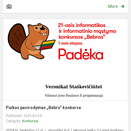
More
P
p
„
k
Puikus pasirodymas „Bebro“ konkurse
Published: 2025-02-04
Category:
Konkursai
2024 m. lapkričio 11 d. – gruodžio 6 d. Lietuvoje įvyko 21-asis mokinių