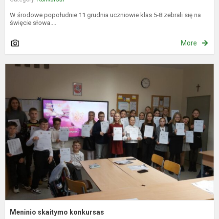
W środowe popołudnie 11 grudnia uczniowie klas 5-8 zebrali się na
święcie słowa....
More
M
s
k
Meninio skaitymo konkursas