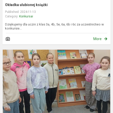
Okładka ulubionej książki
Published: 2024-11-13
Category:
Konkursai
Dziękujemy dla uczni z klas 3a, 4b, 5e, 6a, 6b i 6c za uczestnictwo w
konkursie...
More
M
k
v