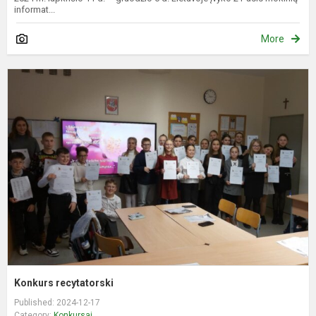
informat...
More
K
r
Konkurs recytatorski
Published: 2024-12-17
Category:
Konkursai