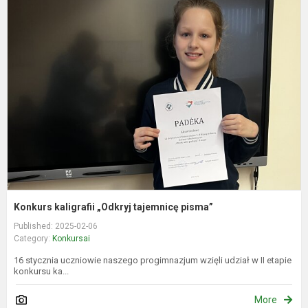
K
k
„
t
p
Konkurs kaligrafii „Odkryj tajemnicę pisma”
Published: 2025-02-06
Category:
Konkursai
16 stycznia uczniowie naszego progimnazjum wzięli udział w II etapie
konkursu ka...
More