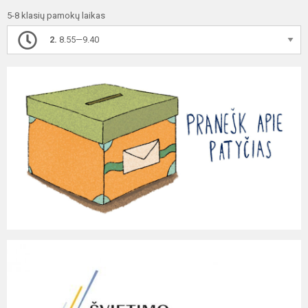
5-8 klasių pamokų laikas
2.
8.55—9.40