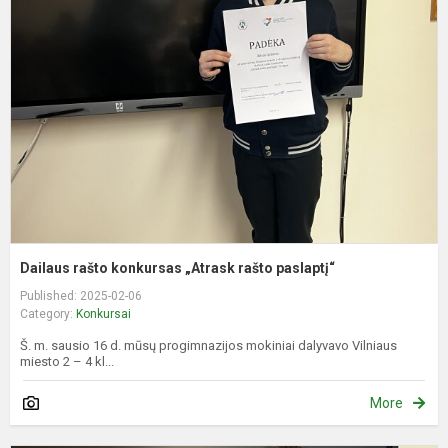
k
„
r
p
Dailaus rašto konkursas „Atrask rašto paslaptį“
Published: 2025-02-06
Category:
Konkursai
Š. m. sausio 16 d. mūsų progimnazijos mokiniai dalyvavo Vilniaus
miesto 2 – 4 kl...
More