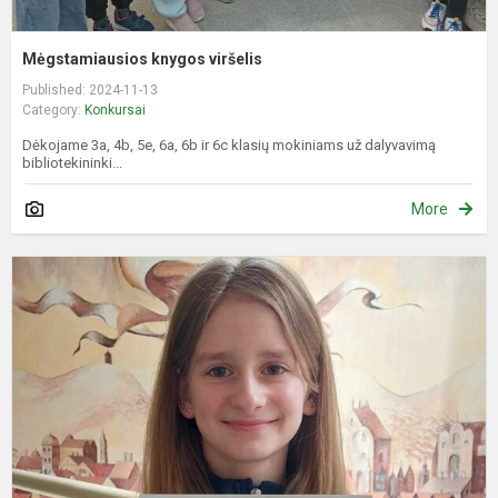
Mėgstamiausios knygos viršelis
Published: 2024-11-13
Category:
Konkursai
Dėkojame 3a, 4b, 5e, 6a, 6b ir 6c klasių mokiniams už dalyvavimą
bibliotekininki...
More
K
j
p
„
F
T