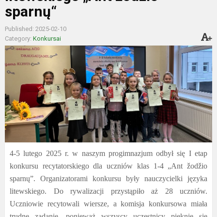
sparnų“
Published: 2025-02-10
Category:
Konkursai
4-5 lutego 2025 r. w naszym progimnazjum odbył się I etap
konkursu recytatorskiego dla uczniów klas 1-4 „Ant žodžio
sparnų”. Organizatorami konkursu były nauczycielki języka
litewskiego. Do rywalizacji przystąpiło aż 28 uczniów.
Uczniowie recytowali wiersze, a komisja konkursowa miała
trudne zadanie, ponieważ wszyscy uczestnicy pięknie się