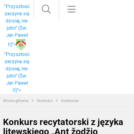
Paieška
Meniu
"Przyszłość
zaczyna się
dzisiaj, nie
jutro" (Św.
Jan Paweł
II)">
"Przyszłość
zaczyna się
dzisiaj, nie
jutro" (Św.
Jan Paweł
II)">
Strona główna
Nowości
Konkursai
Konkurs recytatorski z języka
litewskiego „Ant žodžio