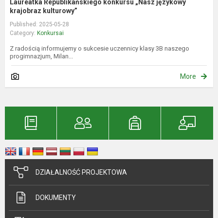
Laureatka Republikańskiego konkursu „Nasz językowy
krajobraz kulturowy”
Published: 2025-05-28
Category:
Konkursai
Z radością informujemy o sukcesie uczennicy klasy 3B naszego
progimnazjum, Milan...
More
DZIAŁALNOŚĆ PROJEKTOWA
DOKUMENTY