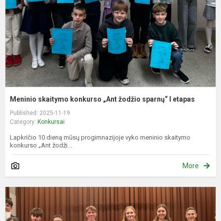
ž
s
I
e
Meninio skaitymo konkurso „Ant žodžio sparnų“ I etapas
Published: 2025-11-19
Category:
Konkursai
Lapkričio 10 dieną mūsų progimnazijoje vyko meninio skaitymo
konkurso „Ant žodži...
More
K
R
i