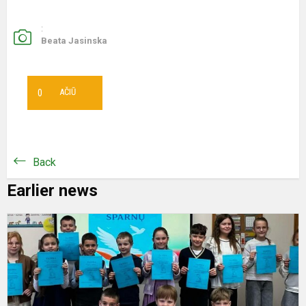
:
Beata Jasinska
0
AČIŪ
Back
Earlier news
K
r
„
s
s