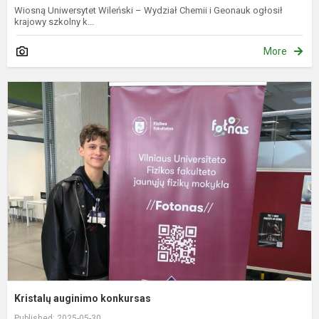
Wiosną Uniwersytet Wileński – Wydział Chemii i Geonauk ogłosił
krajowy szkolny k...
More
K
a
k
Kristalų auginimo konkursas
Published: 2025-05-30