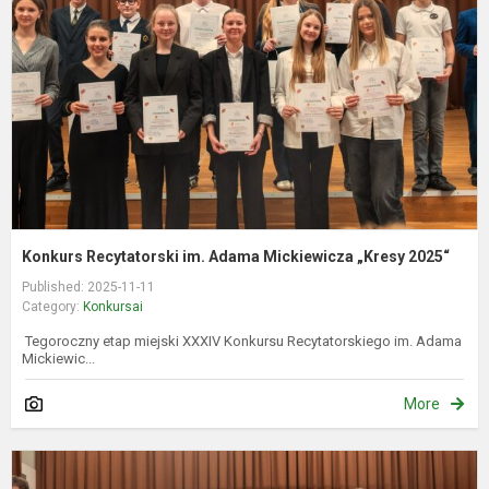
A
M
„
2
Konkurs Recytatorski im. Adama Mickiewicza „Kresy 2025“
Published: 2025-11-11
Category:
Konkursai
Tegoroczny etap miejski XXXIV Konkursu Recytatorskiego im. Adama
Mickiewic...
More
A
M