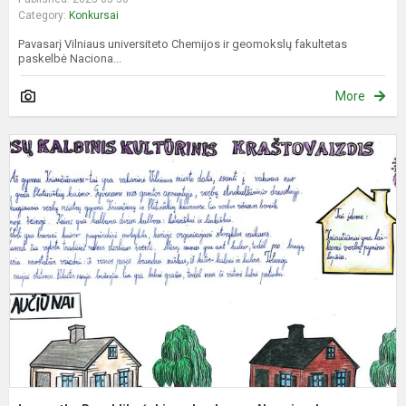
Category:
Konkursai
Pavasarį Vilniaus universiteto Chemijos ir geomokslų fakultetas
paskelbė Naciona...
More
L
R
k
„
j
k