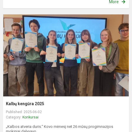
More
K
k
2
Kalbų kengūra 2025
Published: 2025-06-02
Category:
Konkursai
„Kalbos atveria duris.“ Kovo mėnesį net 26 mūsų progimnazijos
mokiniai dalyvavo...