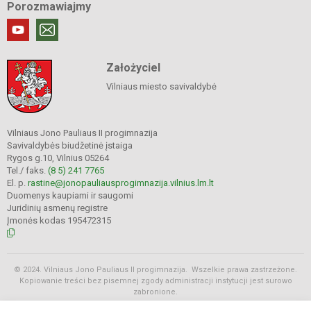
Porozmawiajmy
Założyciel
Vilniaus miesto savivaldybė
Vilniaus Jono Pauliaus II progimnazija
Savivaldybės biudžetinė įstaiga
Rygos g.10, Vilnius 05264
Tel./ faks.
(8 5) 241 7765
El. p.
rastine@jonopauliausprogimnazija.vilnius.lm.lt
Duomenys kaupiami ir saugomi
Juridinių asmenų registre
Įmonės kodas 195472315
© 2024. Vilniaus Jono Pauliaus II progimnazija. Wszelkie prawa zastrzeżone.
Kopiowanie treści bez pisemnej zgody administracji instytucji jest surowo
zabronione.