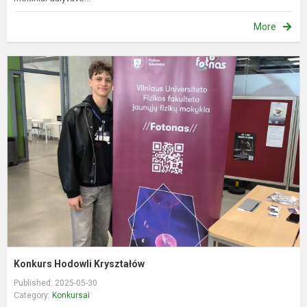
More
K
H
K
Konkurs Hodowli Kryształów
Published: 2025-05-30
Category:
Konkursai