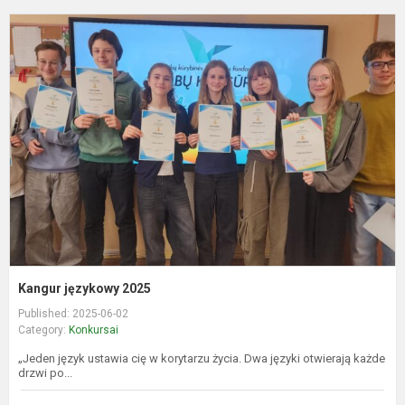
K
j
2
Kangur językowy 2025
Published: 2025-06-02
Category:
Konkursai
„Jeden język ustawia cię w korytarzu życia. Dwa języki otwierają każde
drzwi po...