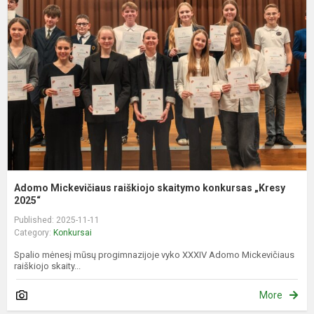
r
s
k
„
2
Adomo Mickevičiaus raiškiojo skaitymo konkursas „Kresy
2025“
Published: 2025-11-11
Category:
Konkursai
Spalio mėnesį mūsų progimnazijoje vyko XXXIV Adomo Mickevičiaus
raiškiojo skaity...
More