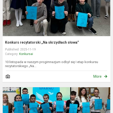
Konkurs recytatorski „Na skrzydłach słowa”
Published: 2025-11-19
Category:
Konkursai
10 listopada w naszym progimnazjum odbył się I etap konkursu
recytatorskiego „Na...
More
M
s
k
„