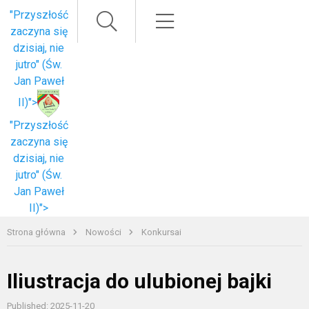
Paieška
Meniu
"Przyszłość
zaczyna się
dzisiaj, nie
jutro" (Św.
Jan Paweł
II)">
"Przyszłość
zaczyna się
dzisiaj, nie
jutro" (Św.
Jan Paweł
II)">
Strona główna
Nowości
Konkursai
Iliustracja do ulubionej bajki
Published: 2025-11-20