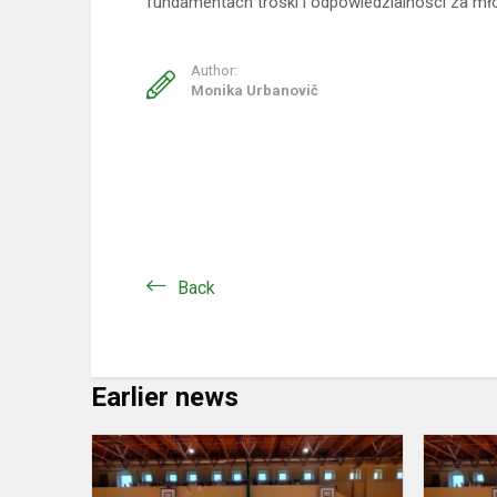
fundamentach troski i odpowiedzialności za mł
Author:
Monika Urbanovič
Back
Earlier news
Zawody
gry