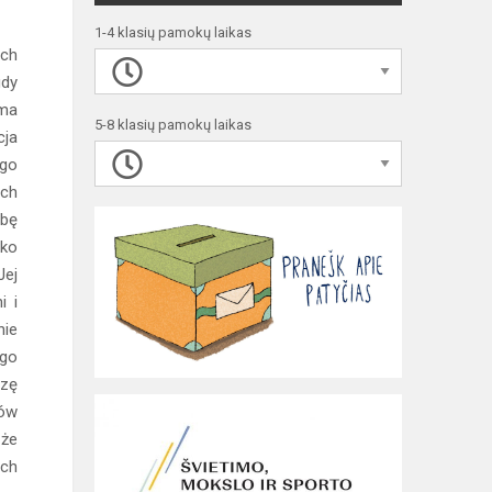
1-4 klasių pamokų laikas
ach
gdy
 ma
5-8 klasių pamokų laikas
cja
ego
óch
ebę
lko
Jej
i i
nie
ego
azę
ków
 że
ych