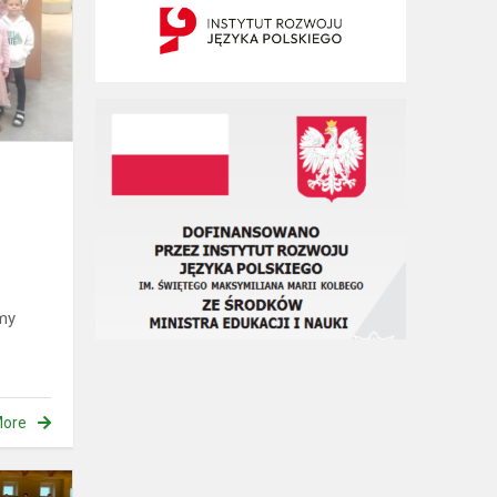
bibliotekę
jmy
ore
Kalėdinis