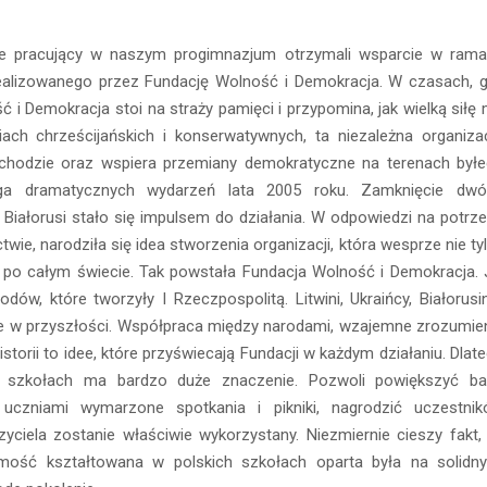
le pracujący w naszym progimnazjum otrzymali wsparcie w ram
Zrealizowanego przez Fundację Wolność i Demokracja. W czasach, 
ć i Demokracja stoi na straży pamięci i przypomina, jak wielką siłę
ach chrześcijańskich i konserwatywnych, ta niezależna organiza
hodzie oraz wspiera przemiany demokratyczne na terenach był
ięga dramatycznych wydarzeń lata 2005 roku. Zamknięcie dw
Białorusi stało się impulsem do działania. W odpowiedzi na potrz
wie, narodziła się idea stworzenia organizacji, która wesprze nie ty
h po całym świecie. Tak powstała Fundacja Wolność i Demokracja. 
w, które tworzyły I Rzeczpospolitą. Litwini, Ukraińcy, Białorusin
 także w przyszłości. Współpraca między narodami, wzajemne zrozumie
storii to idee, które przyświecają Fundacji w każdym działaniu. Dlat
ch szkołach ma bardzo duże znaczenie. Pozwoli powiększyć b
uczniami wymarzone spotkania i pikniki, nagrodzić uczestni
ciela zostanie właściwie wykorzystany. Niezmiernie cieszy fakt,
amość kształtowana w polskich szkołach oparta była na solidn