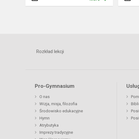
Rozkład lekcji
Pro-Gymnasium
Usług
O nas
Pom
Wizja, misja, filozofia
Bibl
Środowisko edukacyjne
Posi
Hymn
Posi
Atrybutyka
Imprezy tradycyjne