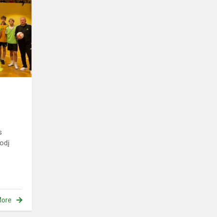
futbolo
turnyras
s
s
uodį
ore