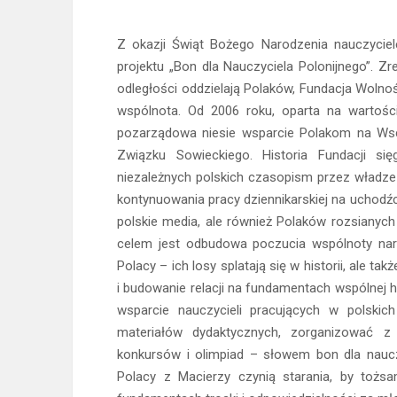
Z okazji Świąt Bożego Narodzenia nauczycie
projektu „Bon dla Nauczyciela Polonijnego”. 
odległości oddzielają Polaków, Fundacja Wolnoś
wspólnota. Od 2006 roku, oparta na wartości
pozarządowa niesie wsparcie Polakom na Wsc
Związku Sowieckiego. Historia Fundacji s
niezależnych polskich czasopism przez władze 
kontynuowania pracy dziennikarskiej na uchodźct
polskie media, ale również Polaków rozsianyc
celem jest odbudowa poczucia wspólnoty narodó
Polacy – ich losy splatają się w historii, ale
i budowanie relacji na fundamentach wspólnej hi
wsparcie nauczycieli pracujących w polski
materiałów dydaktycznych, zorganizować z 
konkursów i olimpiad – słowem bon dla nauczy
Polacy z Macierzy czynią starania, by tożs