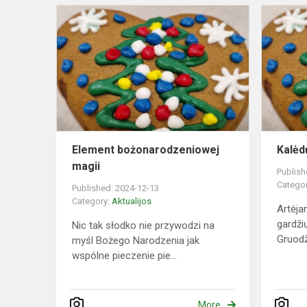
Element
bożonarodz
magii
Element bożonarodzeniowej
Kalėd
magii
Publish
Catego
Published: 2024-12-13
Category:
Aktualijos
Artėja
gardži
Nic tak słodko nie przywodzi na
Gruodži
myśl Bożego Narodzenia jak
wspólne pieczenie pie...
More