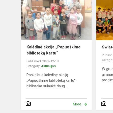
akcija
„Papuoškim
biblioteką
kartu“
Kalėdinė akcija „Papuoškime
Świąt
biblioteką kartu“
Publish
Catego
Published: 2024-12-18
Category:
Aktualijos
W grud
gimna
Paskelbus kalėdinę akciją
progim
„Papuoškime biblioteką kartu“
biblioteka sulaukė daug...
More