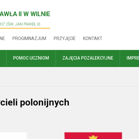
WŁA II W WILNIE
O" (ŚW. JAN PAWEŁ II)
NE
PROGIMNAZJUM
PRZYJĘCIE
KONTAKT
POMOC UCZNIOM
ZAJĘCIA POZALEKCYJNE
IMPR
ieli polonijnych