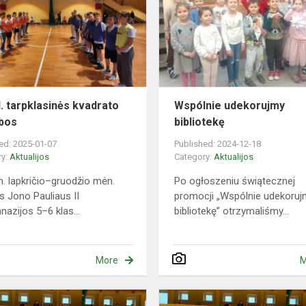
kl.
tarpklasinės
kvadrato
varžybos
l. tarpklasinės kvadrato
Wspólnie udekorujmy
bos
bibliotekę
ed: 2025-01-07
Published: 2024-12-18
ry:
Aktualijos
Category:
Aktualijos
. lapkričio–gruodžio mėn.
Po ogłoszeniu świątecznej
us Jono Pauliaus II
promocji „Wspólnie udekoru
nazijos 5–6 klas...
bibliotekę” otrzymaliśmy...
More
M
Świąteczny