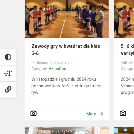
w
kwadrat
dla
klas
5-
6
Zawody gry w kwadrat dla klas
5–6 k
5-6
varžy
Published: 2025-01-07
Publish
Category:
Aktualijos
Catego
W listopadzie i grudniu 2024 roku
2024 m
uczniowie klas 5–6 z entuzjazmem
Vilnia
ryw...
progim
More
Kalėdinė