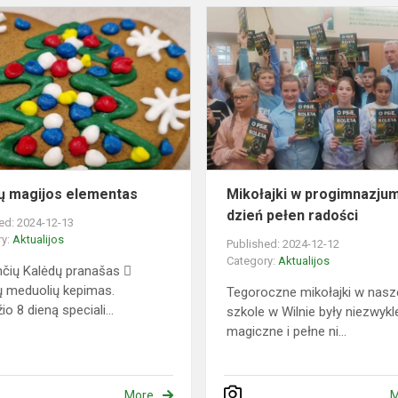
Kalėdų
eniowej
magijos
elementas
ų magijos elementas
Mikołajki w progimnazju
dzień pełen radości
ed: 2024-12-13
ry:
Aktualijos
Published: 2024-12-12
Category:
Aktualijos
nčių Kalėdų pranašas 
ų meduolių kepimas.
Tegoroczne mikołajki w nasz
o 8 dieną speciali...
szkole w Wilnie były niezwykl
magiczne i pełne ni...
More
M