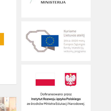
Wspólnie
udekorujmy