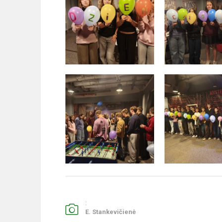
:
E. Stankevičienė