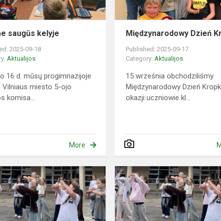
e saugūs kelyje
Międzynarodowy Dzień K
ed: 2025-09-18
Published: 2025-09-17
ry:
Aktualijos
Category:
Aktualijos
o 16 d. mūsų progimnazijoje
15 września obchodziliśmy
i Vilniaus miesto 5-ojo
Międzynarodowy Dzień Kropki.
os komisa...
okazji uczniowie kl...
More
M
Aktywne
przerwy