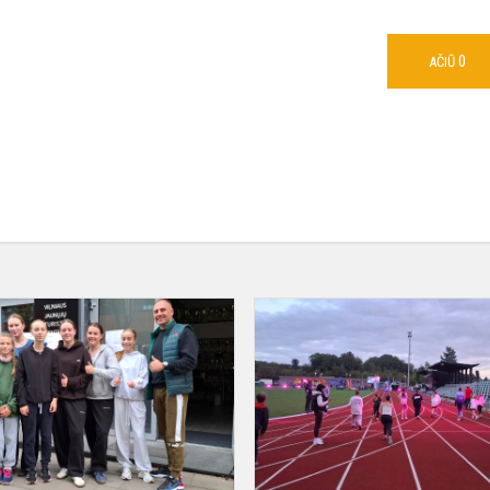
0
AČIŪ
Vilniaus
miesto
senamiesčio
gatvėmis
2025