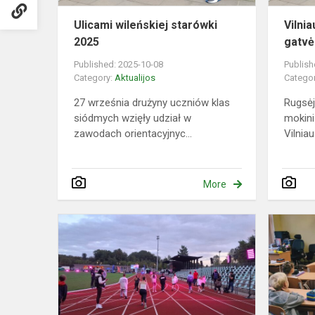
Ulicami wileńskiej starówki
Vilni
2025
gatvė
Published: 2025-10-08
Publish
Category:
Aktualijos
Catego
27 września drużyny uczniów klas
Rugsėj
siódmych wzięły udział w
mokin
zawodach orientacyjnyc...
Vilnia
More
Bėgimas
„Decathlon
Greičio
ratai
2025”