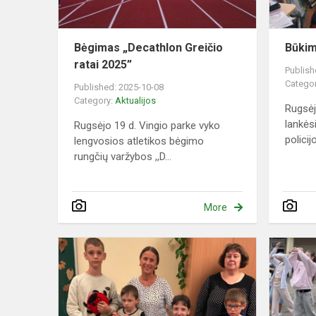
Bėgimas „Decathlon Greičio
Būkim
ratai 2025”
Publish
Catego
Published: 2025-10-08
Category:
Aktualijos
Rugsėj
lankės
Rugsėjo 19 d. Vingio parke vyko
policij
lengvosios atletikos bėgimo
rungčių varžybos ,,D...
More
Tarptautinė
taško
diena