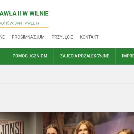
WŁA II W WILNIE
O" (ŚW. JAN PAWEŁ II)
NE
PROGIMNAZJUM
PRZYJĘCIE
KONTAKT
POMOC UCZNIOM
ZAJĘCIA POZALEKCYJNE
IMPR