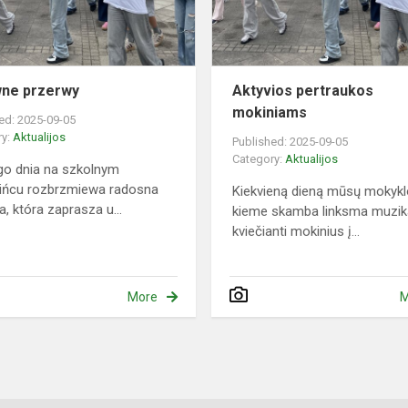
ne przerwy
Aktyvios pertraukos
mokiniams
ed: 2025-09-05
ry:
Aktualijos
Published: 2025-09-05
Category:
Aktualijos
o dnia na szkolnym
ińcu rozbrzmiewa radosna
Kiekvieną dieną mūsų mokyk
, która zaprasza u...
kieme skamba linksma muzik
kviečianti mokinius į...
More
M