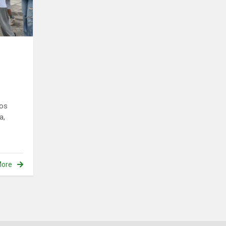
los
a,
ore