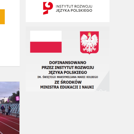
Bieg
„Decathlon
Greičio
ratai
2025”