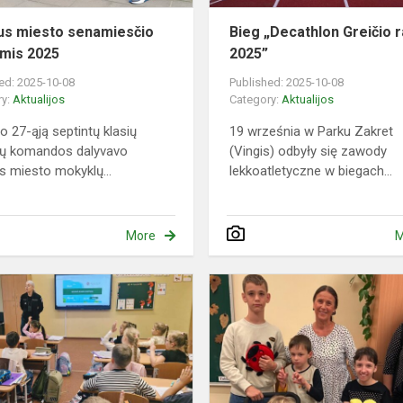
aus miesto senamiesčio
Bieg „Decathlon Greičio r
mis 2025
2025”
ed: 2025-10-08
Published: 2025-10-08
ry:
Aktualijos
Category:
Aktualijos
o 27-ąją septintų klasių
19 września w Parku Zakret
ių komandos dalyvavo
(Vingis) odbyły się zawody
us miesto mokyklų...
lekkoatletyczne w biegach...
More
M
Būkime
saugūs
kelyje