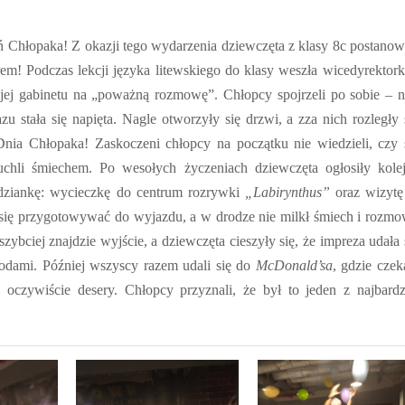
ń Chłopaka! Z okazji tego wydarzenia dziewczęta z klasy 8c postanow
em! Podczas lekcji języka litewskiego do klasy weszła wicedyrektork
 jej gabinetu na „poważną rozmowę”. Chłopcy spojrzeli po sobie – n
azu stała się napięta. Nagle otworzyły się drzwi, a zza nich rozległy 
 Dnia Chłopaka! Zaskoczeni chłopcy na początku nie wiedzieli, czy 
chli śmiechem. Po wesołych życzeniach dziewczęta ogłosiły kole
dziankę: wycieczkę do centrum rozrywki
„Labirynthus”
oraz wizyt
 się przygotowywać do wyjazdu, a w drodze nie milkł śmiech i rozm
szybciej znajdzie wyjście, a dziewczęta cieszyły się, że impreza udała 
godami. Później wszyscy razem udali się do
McDonald’sa
, gdzie czek
i oczywiście desery. Chłopcy przyznali, że był to jeden z najbardz