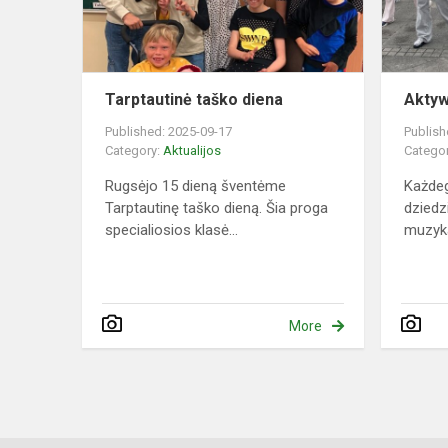
Tarptautinė taško diena
Aktyw
Published: 2025-09-17
Publish
Category:
Aktualijos
Catego
Rugsėjo 15 dieną šventėme
Każdeg
Tarptautinę taško dieną. Šia proga
dziedz
specialiosios klasė...
muzyka
More