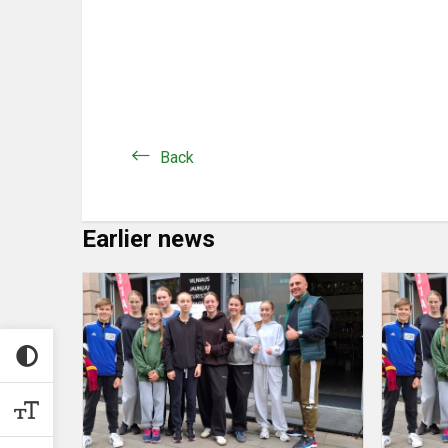
Back
Earlier news
Ulicami
wileńskiej
starówki
2025