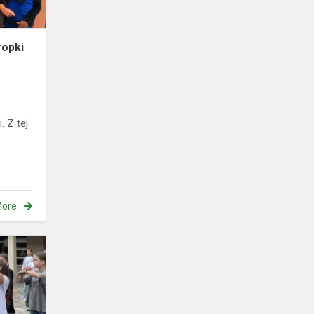
ropki
 Z tej
ore
Aktyvios
pertraukos
mokiniams