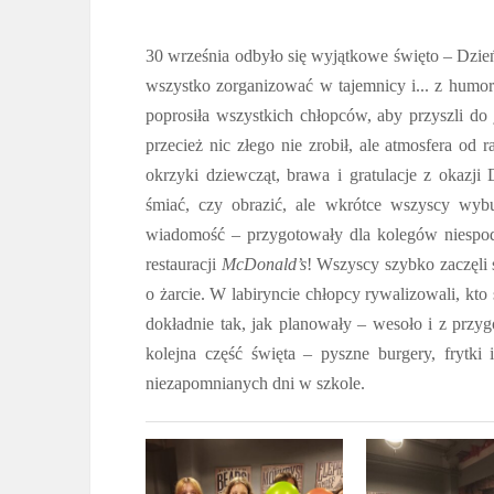
30 września odbyło się wyjątkowe święto – Dzie
wszystko zorganizować w tajemnicy i... z humor
poprosiła wszystkich chłopców, aby przyszli do
przecież nic złego nie zrobił, ale atmosfera od r
okrzyki dziewcząt, brawa i gratulacje z okazji
śmiać, czy obrazić, ale wkrótce wszyscy wybu
wiadomość – przygotowały dla kolegów niespo
restauracji
McDonald’s
! Wszyscy szybko zaczęli
o żarcie. W labiryncie chłopcy rywalizowali, kto 
dokładnie tak, jak planowały – wesoło i z przy
kolejna część święta – pyszne burgery, frytki 
niezapomnianych dni w szkole.