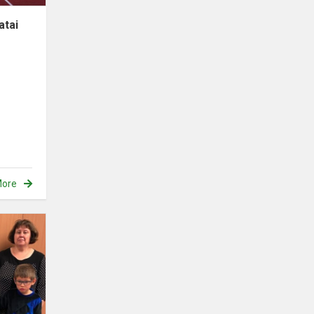
atai
ore
Międzynarodowy
Dzień
Kropki