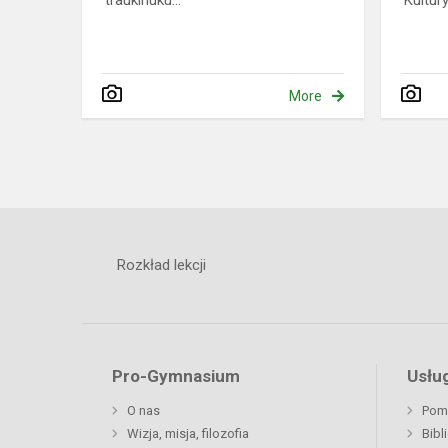
traukinuku...
Kultury
More
Rozkład lekcji
Pro-Gymnasium
Usług
O nas
Pom
Wizja, misja, filozofia
Bibl