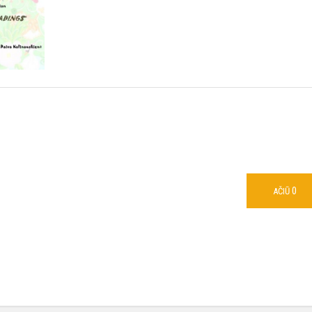
0
AČIŪ