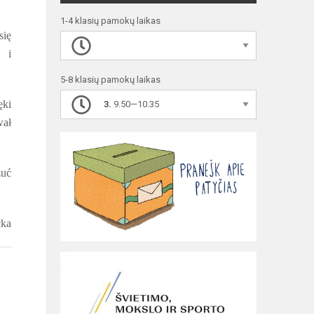
1-4 klasių pamokų laikas
się
i i
5-8 klasių pamokų laikas
ęki
3.
9.50—10.35
wał
zuć
cka