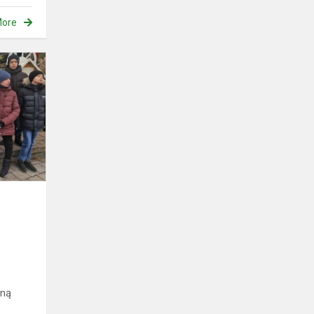
ore
Przejażdżka
Świąteczną
Kolejką
zną