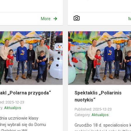
More
M
Spektakl
„Polarna
przygoda“
akl „Polarna przygoda“
Spektaklis „Poliarinis
nuotykis“
ed: 2025-12-23
ry:
Aktualijos
Published: 2025-12-23
Category:
Aktualijos
dnia uczniowie klasy
lnej wybrali się do Domu
Gruodžio 18 d. specialiosios 