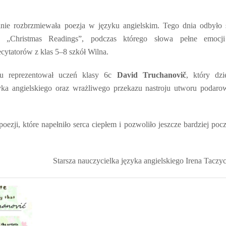
e rozbrzmiewała poezja w języku angielskim. Tego dnia odbyło 
ie „Christmas Readings”, podczas którego słowa pełne emocj
ytatorów z klas 5–8 szkół Wilna.
u reprezentował uczeń klasy 6c
David Truchanovič
, który dzi
yka angielskiego oraz wrażliwego przekazu nastroju utworu podaro
ezji, które napełniło serca ciepłem i pozwoliło jeszcze bardziej poc
Starsza nauczycielka języka angielskiego Irena Taczy