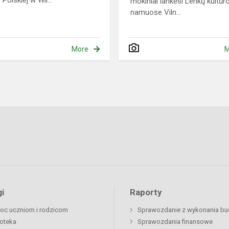
 Polskiej w Wil...
mokiniai lankėsi Lenkų kultūr
namuose Viln...
More
M
i
Raporty
oc uczniom i rodzicom
Sprawozdanie z wykonania bu
ioteka
Sprawozdania finansowe