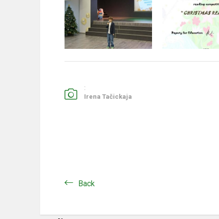
:
Irena Tačickaja
Back