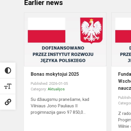
Earlier news
Bonas
mokytojui
2025
Bonas mokytojui 2025
Funda
Wscho
Published: 2026-01-05
naucz
Category:
Aktualijos
Publish
Su džiaugsmu pranešame, kad
Catego
Vilniaus Jono Pauliaus II
progimnazija gavo 97 850,0...
Z rado
Progim
Wilnie