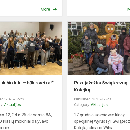
More
M
„Tuk
tuk
širdele
–
būk
sveika!“
2025
tuk širdele – būk sveika!“
Przejażdżka Świąteczną
Kolejką
ed: 2025-12-23
Published: 2025-12-23
ry:
Aktualijos
Category:
Aktualijos
čio 12, 24 ir 26 dienomis 8A,
17 grudnia uczniowie klasy
8D klasių mokiniai dalyvavo
specjalnej wyruszyli Świątec
enės...
Kolejką ulicami Wilna...