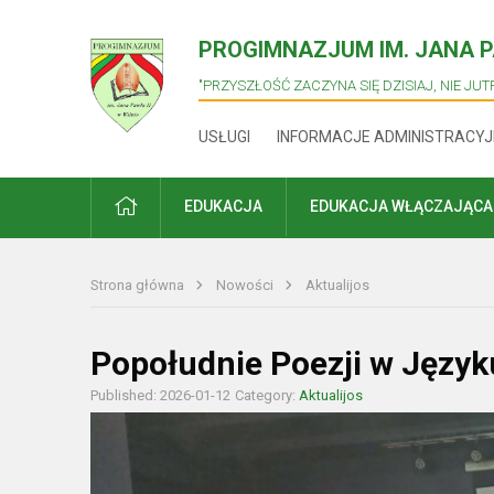
PROGIMNAZJUM IM. JANA PA
"PRZYSZŁOŚĆ ZACZYNA SIĘ DZISIAJ, NIE JUTR
USŁUGI
INFORMACJE ADMINISTRACYJ
PRADŽIA
EDUKACJA
EDUKACJA WŁĄCZAJĄCA
Strona główna
Nowości
Aktualijos
Popołudnie Poezji w Język
Published: 2026-01-12
Category:
Aktualijos