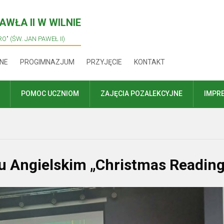
WŁA II W WILNIE
O" (ŚW. JAN PAWEŁ II)
NE
PROGIMNAZJUM
PRZYJĘCIE
KONTAKT
POMOC UCZNIOM
ZAJĘCIA POZALEKCYJNE
IMPR
u Angielskim „Christmas Reading