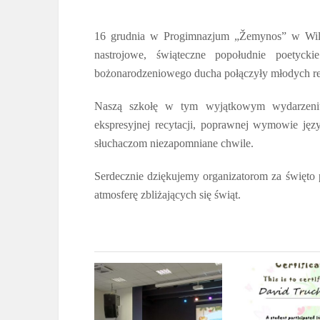
16 grudnia w Progimnazjum „Žemynos” w Wilni
nastrojowe, świąteczne popołudnie poetyck
bożonarodzeniowego ducha połączyły młodych rec
Naszą szkołę w tym wyjątkowym wydarzeni
ekspresyjnej recytacji, poprawnej wymowie jęz
słuchaczom niezapomniane chwile.
Serdecznie dziękujemy organizatorom za święto po
atmosferę zbliżających się świąt.