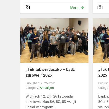
More
,,Tuk
tuk
serduszko
–
bądź
zdrowe!“
2025
,,Tuk tuk serduszko – bądź
„Tuk 
zdrowe!“ 2025
2025
Published: 2025-12-23
Publish
Category:
Aktualijos
Catego
W dniach 12, 24 i 26 listopada
Lapkri
uczniowie klas 8A, 8C, 8D wzięli
8C ir 
udział w program...
visuom