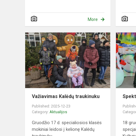
More
Važiavimas
Kalėdų
traukinuku
Važiavimas Kalėdų traukinuku
Spekt
Published: 2025-12-23
Publish
Category:
Aktualijos
Catego
Gruodžio 17 d. specialiosios klasės
18 gru
mokiniai leidosi į kelionę Kalėdų
specja