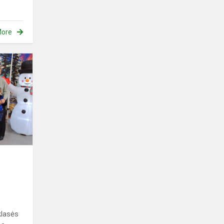
ore
Spektaklis
„Poliarinis
nuotykis“
klasės