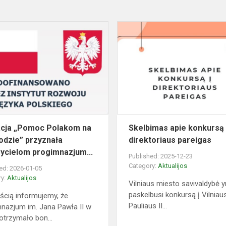
Fundacja
„Pomoc
Polakom
na
Wschodzie”
przyznała
nauczyciel...
cja „Pomoc Polakom na
Skelbimas apie konkursą 
dzie” przyznała
direktoriaus pareigas
ycielom progimnazjum...
Published: 2025-12-23
Category:
Aktualijos
ed: 2026-01-05
ry:
Aktualijos
Vilniaus miesto savivaldybė y
paskelbusi konkursą į Vilnia
ścią informujemy, że
Pauliaus II...
nazjum im. Jana Pawła II w
 otrzymało bon...