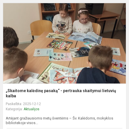
„
k
p
-
p
s
li
„Skaitome kalėdinę pasaką“ - pertrauka skaitymui lietuvių
kalba
Paskelbta: 2025-12-12
Kategorija:
Aktualijos
Artėjant gražiausioms metų šventėms – Šv. Kalėdoms, mokyklos
bibliotekoje visos...