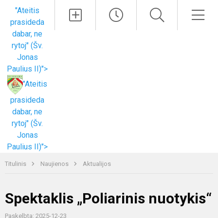
Paieška
Men
"Ateitis
prasideda
dabar, ne
rytoj" (Šv.
Jonas
Paulius II)">
"Ateitis
prasideda
dabar, ne
rytoj" (Šv.
Jonas
Paulius II)">
Titulinis
Naujienos
Aktualijos
Spektaklis „Poliarinis nuotykis“
Paskelbta: 2025-12-23