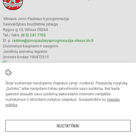
Vilniaus Jono Pauliaus II progimnazija
Savivaldybės biudžetinė įstaiga
Rygos g.10, Vilnius 05264
Tel./ faks.
(8 5) 241 7765
El. p.
rastine@jonopauliausprogimnazija.vilnius.lm.lt
Duomenys kaupiami ir saugomi
Juridinių asmenų registre
Įmonės kodas 195472315
© 2024. Vilniaus Jono Pauliaus II progimnazija. Visos teisės saugomos.
Šioje svetainėje naudojame slapukus (angl. cookies). Paspaudę mygtuką
Kopijuoti turinį be raštiško įstaigos administracijos sutikimo griežtai draudžiama.
„Sutinku“ arba naršydami toliau patvirtinsite savo sutikimą. Bet kada
galėsite atšaukti savo sutikimą pakeisdami interneto naršyklės
Prieinamumo paraiška
Slapukų politika
nustatymus ir ištrindami įrašytus slapukus. Susipažinkite su
slapukų
politika
.
Sumanus būdas atnaujinti
mokyklos interneto
svetainę
NUSTATYMAI