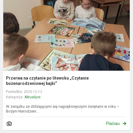
c
p
l
„
b
Przerwa na czytanie po litewsku „Czytanie
bożenarodzeniowej bajki“
Paskelbta: 2025-12-12
Kategorija:
Aktualijos
W związku ze zbliżającymi się najpiękniejszymi świętami w roku –
Bożym Narodzeni...
Plačiau