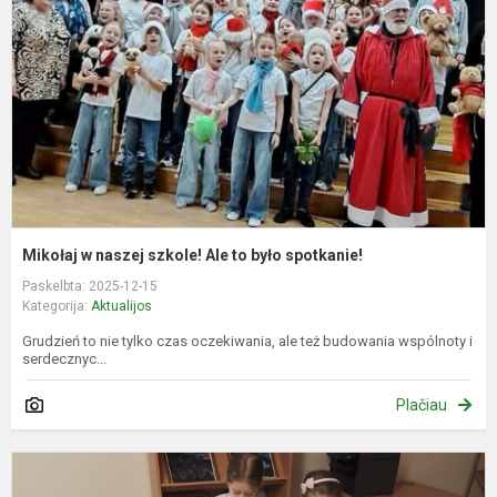
s
A
t
b
s
Mikołaj w naszej szkole! Ale to było spotkanie!
Paskelbta: 2025-12-15
Kategorija:
Aktualijos
Grudzień to nie tylko czas oczekiwania, ale też budowania wspólnoty i
serdecznyc...
Plačiau
P
n