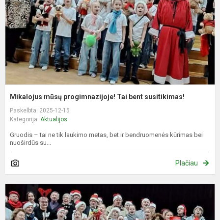
s
Mikalojus mūsų progimnazijoje! Tai bent susitikimas!
Paskelbta: 2025-12-15
Kategorija:
Aktualijos
Gruodis – tai ne tik laukimo metas, bet ir bendruomenės kūrimas bei
nuoširdūs su...
Plačiau
M
n