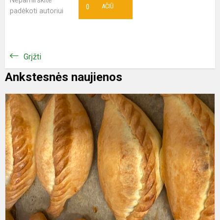
Nepamirškite
0
AČIŪ
padėkoti autoriui
Grįžti
Ankstesnės naujienos
T
n
z
–
p
z