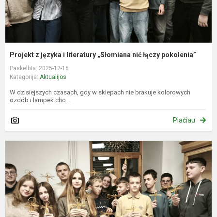
p
Projekt z języka i literatury „Słomiana nić łączy pokolenia”
Paskelbta: 2025-12-16
Kategorija:
Aktualijos
W dzisiejszych czasach, gdy w sklepach nie brakuje kolorowych
ozdób i lampek cho...
Plačiau
L
k.
ir
l
p
v
„