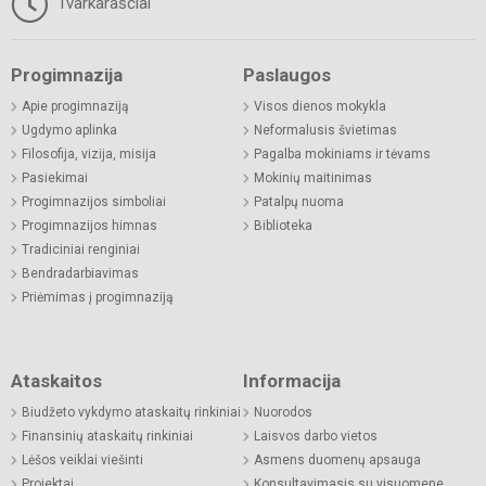
Tvarkaraščiai
Progimnazija
Paslaugos
Apie progimnaziją
Visos dienos mokykla
Ugdymo aplinka
Neformalusis švietimas
Filosofija, vizija, misija
Pagalba mokiniams ir tėvams
Pasiekimai
Mokinių maitinimas
Progimnazijos simboliai
Patalpų nuoma
Progimnazijos himnas
Biblioteka
Tradiciniai renginiai
Bendradarbiavimas
Priėmimas į progimnaziją
Ataskaitos
Informacija
Biudžeto vykdymo ataskaitų rinkiniai
Nuorodos
Finansinių ataskaitų rinkiniai
Laisvos darbo vietos
Lėšos veiklai viešinti
Asmens duomenų apsauga
Projektai
Konsultavimasis su visuomene