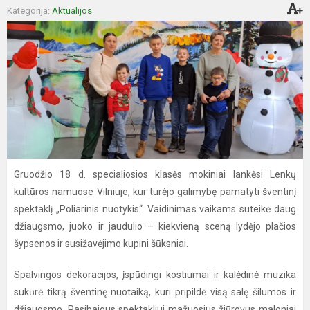
Kategorija:
Aktualijos
Gruodžio 18 d. specialiosios klasės mokiniai lankėsi Lenkų
kultūros namuose Vilniuje, kur turėjo galimybę pamatyti šventinį
spektaklį „Poliarinis nuotykis“. Vaidinimas vaikams suteikė daug
džiaugsmo, juoko ir jaudulio – kiekvieną sceną lydėjo plačios
šypsenos ir susižavėjimo kupini šūksniai.
Spalvingos dekoracijos, įspūdingi kostiumai ir kalėdinė muzika
sukūrė tikrą šventinę nuotaiką, kuri pripildė visą salę šilumos ir
džiaugsmo. Pasibaigus spektakliui mažuosius žiūrovus maloniai