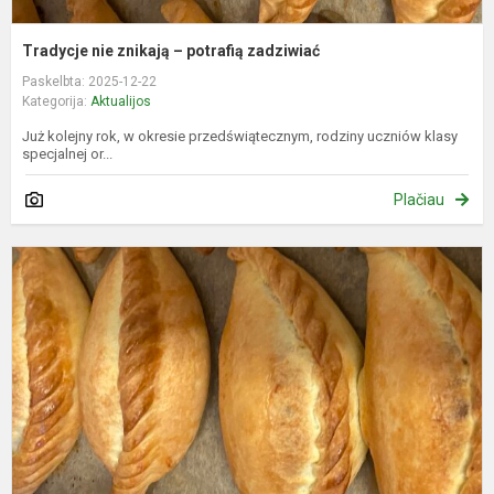
Tradycje nie znikają – potrafią zadziwiać
Paskelbta: 2025-12-22
Kategorija:
Aktualijos
Już kolejny rok, w okresie przedświątecznym, rodziny uczniów klasy
specjalnej or...
Plačiau
T
k
s