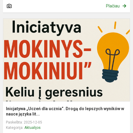
Plačiau
I
„
d
u
D
d
l
w
w.
Inicjatywa „Uczeń dla ucznia”. Drogą do lepszych wyników w
nauce języka lit...
Paskelbta: 2025-12-05
Kategorija:
Aktualijos