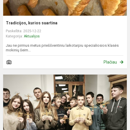
Tradicijos, kurios suartina
Paskelbta: 2025-12-22
Kategorija:
Aktualijos
Jau ne pirmus metus prieššventiniu laikotarpiu specialiosios klasės
mokinių šeim...
Plačiau
P
z
j
i
l
„
n
ł