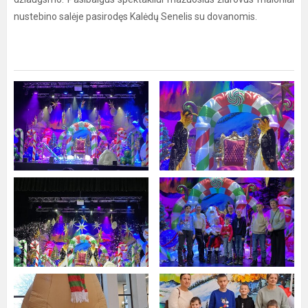
nustebino salėje pasirodęs Kalėdų Senelis su dovanomis.