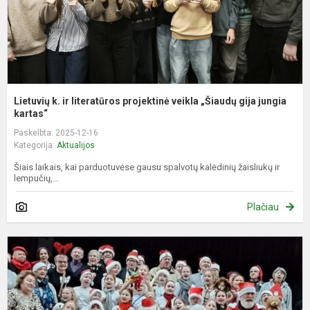
g
j..
Lietuvių k. ir literatūros projektinė veikla „Šiaudų gija jungia
kartas“
Paskelbta: 2025-12-16
Kategorija:
Aktualijos
Šiais laikais, kai parduotuvėse gausu spalvotų kalėdinių žaisliukų ir
lempučių,...
Plačiau
M
m
p
T
b