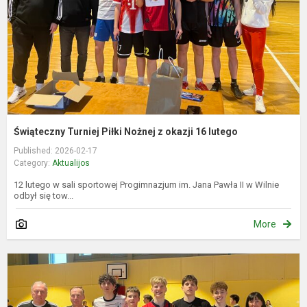
o
1
l
Świąteczny Turniej Piłki Nożnej z okazji 16 lutego
Published: 2026-02-17
Category:
Aktualijos
12 lutego w sali sportowej Progimnazjum im. Jana Pawła II w Wilnie
odbył się tow...
More
Š
f
t