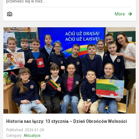
przenieść się w niez...
More
H
n
ł
1
s
–
D
O
W
Historia nas łączy: 13 stycznia – Dzień Obrońców Wolności
Published: 2026-01-28
Category:
Aktualijos