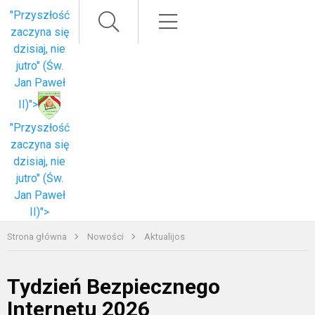
Paieška
Meniu
"Przyszłość
zaczyna się
dzisiaj, nie
jutro" (Św.
Jan Paweł
II)">
"Przyszłość
zaczyna się
dzisiaj, nie
jutro" (Św.
Jan Paweł
II)">
Strona główna
Nowości
Aktualijos
Tydzień Bezpiecznego
Internetu 2026