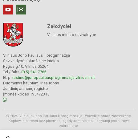
Założyciel
Vilniaus miesto savivaldybė
Vilniaus Jono Pauliaus II progimnazija
Savivaldybės biudžetinė įstaiga
Rygos g.10, Vilnius 05264
Tel./ faks.
(8 5) 241 7765
El. p.
rastine@jonopauliausprogimnazija.vilnius.lm.lt
Duomenys kaupiami ir saugomi
Juridinių asmenų registre
Įmonės kodas 195472315
© 2024. Vilniaus Jono Pauliaus II progimnazija. Wszelkie prawa zastrzeżone.
Kopiowanie treści bez pisemnej zgody administracji instytucji jest surowo
zabronione.