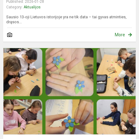
Published: 2026-01-28
Category:
Aktualijos
Sausio 13-oji Lietuvos istorijoje yra ne tik data – tai gyvas atminties,
drąsos...
More
D
O
W
k
5
i
7