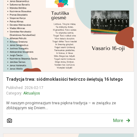
s
t
ś
1
l
Tradycja trwa: siódmoklasiści twórczo świętują 16 lutego
Published: 2026-02-17
Category:
Aktualijos
W naszym progimnazjum trwa piękna tradycja – w związku ze
zbliżającym się Dniem...
More
T