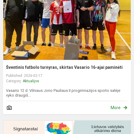
s
V
1
a
p
Šventinis futbolo turnyras, skirtas Vasario 16-ajai paminėti
Published: 2026-02-17
Category:
Aktualijos
Vasario 12 d. Vilniaus Jono Pauliaus II progimnazijos sporto salėje
vyko draugiš...
More
T
t