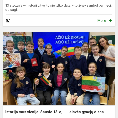
13 stycznia w historii Litwy to nie tylko data – to żywy symbol pamięci,
odwagi...
More
I
m
v
S
1
oj
–
L
g
d
Istorija mus vienija: Sausio 13-oji – Laisvės gynėjų diena