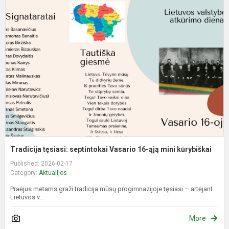
t
s
V
1
ą
m
k
Tradicija tęsiasi: septintokai Vasario 16-ąją mini kūrybiškai
Published: 2026-02-17
Category:
Aktualijos
Praėjus metams graži tradicija mūsų progimnazijoje tęsiasi – artėjant
Lietuvos v...
More