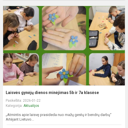
L
g
d
m
5
ir
7
k
Laisvės gynėjų dienos minėjimas 5b ir 7a klasėse
Paskelbta: 2026-01-22
Kategorija:
Aktualijos
„Atmintis apie laisvę prasideda nuo mažų gestų ir bendrų darbų“
Artėjant Lietuvo...