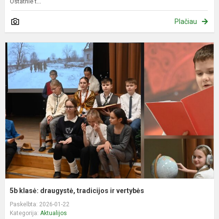
Ostatnie t...
Plačiau
5
k
d
t
ir
v
5b klasė: draugystė, tradicijos ir vertybės
Paskelbta: 2026-01-22
Kategorija:
Aktualijos