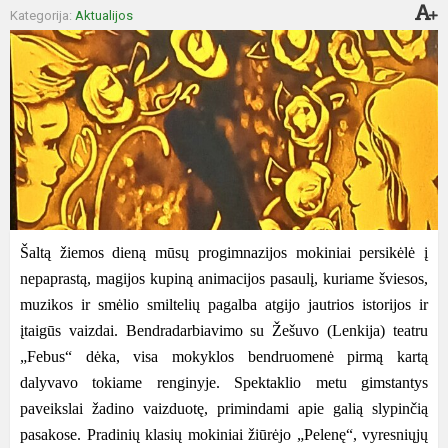
Kategorija:
Aktualijos
Šaltą žiemos dieną mūsų progimnazijos mokiniai persikėlė į
nepaprastą, magijos kupiną animacijos pasaulį, kuriame šviesos,
muzikos ir smėlio smiltelių pagalba atgijo jautrios istorijos ir
įtaigūs vaizdai. Bendradarbiavimo su Žešuvo (Lenkija) teatru
„Febus“ dėka, visa mokyklos bendruomenė pirmą kartą
dalyvavo tokiame renginyje. Spektaklio metu gimstantys
paveikslai žadino vaizduotę, primindami apie galią slypinčią
pasakose. Pradinių klasių mokiniai žiūrėjo „Pelenę“, vyresniųjų