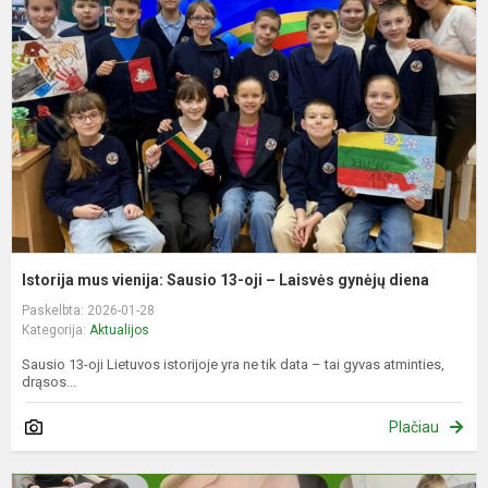
v
S
1
oj
–
L
g
d
Istorija mus vienija: Sausio 13-oji – Laisvės gynėjų diena
Paskelbta: 2026-01-28
Kategorija:
Aktualijos
Sausio 13-oji Lietuvos istorijoje yra ne tik data – tai gyvas atminties,
drąsos...
Plačiau
D