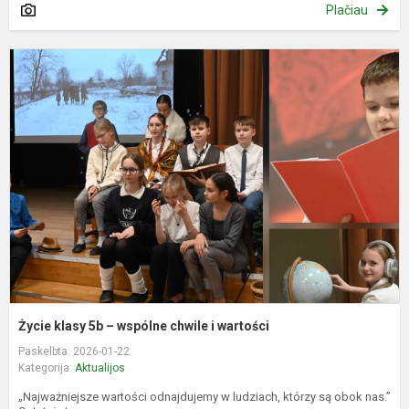
Plačiau
Ż
k
5
–
w
c
i
w
Życie klasy 5b – wspólne chwile i wartości
Paskelbta: 2026-01-22
Kategorija:
Aktualijos
„Najważniejsze wartości odnajdujemy w ludziach, którzy są obok nas.”