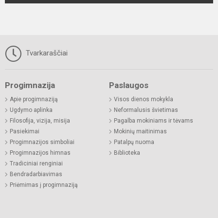
Tvarkaraščiai
Progimnazija
Paslaugos
Apie progimnaziją
Visos dienos mokykla
Ugdymo aplinka
Neformalusis švietimas
Filosofija, vizija, misija
Pagalba mokiniams ir tėvams
Pasiekimai
Mokinių maitinimas
Progimnazijos simboliai
Patalpų nuoma
Progimnazijos himnas
Biblioteka
Tradiciniai renginiai
Bendradarbiavimas
Priėmimas į progimnaziją