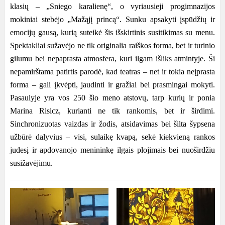
klasių – „Sniego karalienę“, o vyriausieji progimnazijos
mokiniai stebėjo „Mažąjį princą“. Sunku apsakyti įspūdžių ir
emocijų gausą, kurią suteikė šis išskirtinis susitikimas su menu.
Spektakliai sužavėjo ne tik originalia raiškos forma, bet ir turinio
gilumu bei nepaprasta atmosfera, kuri ilgam išliks atmintyje. Ši
nepamirštama patirtis parodė, kad teatras – net ir tokia neįprasta
forma – gali įkvėpti, jaudinti ir gražiai bei prasmingai mokyti.
Pasaulyje yra vos 250 šio meno atstovų, tarp kurių ir ponia
Marina Risicz, kurianti ne tik rankomis, bet ir širdimi.
Sinchronizuotas vaizdas ir žodis, atsidavimas bei šilta šypsena
užbūrė dalyvius – visi, sulaikę kvapą, sekė kiekvieną rankos
judesį ir apdovanojo menininkę ilgais plojimais bei nuoširdžiu
susižavėjimu.