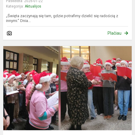
Paskelbta: 2026-01-22
Kategorija:
Aktualijos
„Święta zaczynają się tam, gdzie potrafimy dzielić się radością z
innymi.” Dnia...
Plačiau
K
g
s