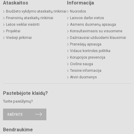
Ataskaitos
Informacija
Biudžeto vykdymo ataskaitų rinkiniai
Nuorodos
Finansinių ataskaitų rinkiniai
Laisvos darbo vietos
Lėšos veiklai viešinti
Asmens duomenų apsauga
Projektai
Konsultavimasis su visuomene
Viešieji pirkimai
Dažniausiai užduodami klausimai
Pranešėjų apsauga
Vidaus kontrolės politika
Korupcijos prevencija
Civilinė sauga
Teisinė informacija
Atviri duomenys
Pastebėjote klaidų?
Turite pasiūlymų?
RAŠYKITE
Bendraukime