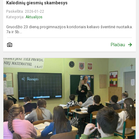
Kalėdinių giesmių skambesys
Paskelbta: 2026-01-22
Kategorija:
Aktualijos
Gruodžio 23 dieną progimnazijos koridoriais keliavo šventinė nuotaika.
7a ir 5b...
Plačiau
P
i
b
z
P