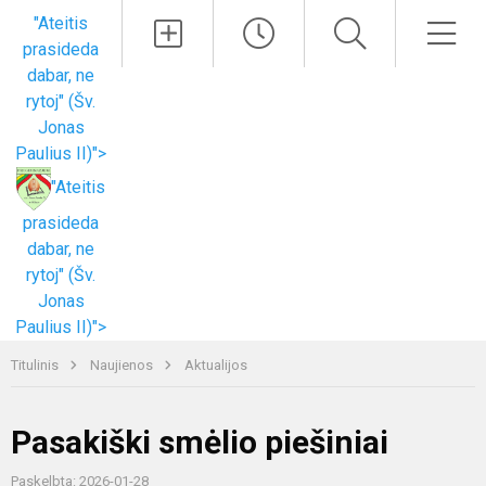
Paieška
Men
"Ateitis
prasideda
dabar, ne
rytoj" (Šv.
Jonas
Paulius II)">
"Ateitis
prasideda
dabar, ne
rytoj" (Šv.
Jonas
Paulius II)">
Titulinis
Naujienos
Aktualijos
Pasakiški smėlio piešiniai
Paskelbta: 2026-01-28