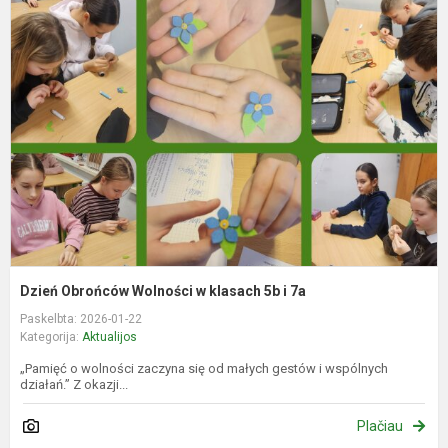
O
W
k
5
i
7
Dzień Obrońców Wolności w klasach 5b i 7a
Paskelbta: 2026-01-22
Kategorija:
Aktualijos
„Pamięć o wolności zaczyna się od małych gestów i wspólnych
działań.” Z okazji...
Plačiau