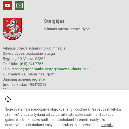
Steigėjas
Vilniaus miesto savivaldybė
Vilniaus Jono Pauliaus II progimnazija
Savivaldybės biudžetinė įstaiga
Rygos g.10, Vilnius 05264
Tel./ faks.
(8 5) 241 7765
El. p.
rastine@jonopauliausprogimnazija.vilnius.lm.lt
Duomenys kaupiami ir saugomi
Juridinių asmenų registre
Įmonės kodas 195472315
© 2024. Vilniaus Jono Pauliaus II progimnazija. Visos teisės saugomos.
Šioje svetainėje naudojame slapukus (angl. cookies). Paspaudę mygtuką
Kopijuoti turinį be raštiško įstaigos administracijos sutikimo griežtai draudžiama.
„Sutinku“ arba naršydami toliau patvirtinsite savo sutikimą. Bet kada
galėsite atšaukti savo sutikimą pakeisdami interneto naršyklės
Prieinamumo paraiška
Slapukų politika
nustatymus ir ištrindami įrašytus slapukus. Susipažinkite su
slapukų