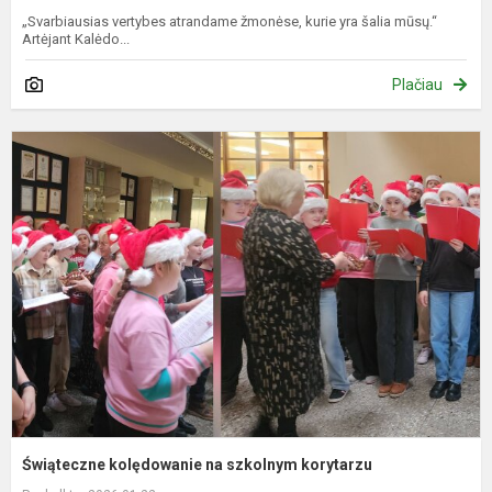
„Svarbiausias vertybes atrandame žmonėse, kurie yra šalia mūsų.“
Artėjant Kalėdo...
Plačiau
Ś
k
n
s
k
Świąteczne kolędowanie na szkolnym korytarzu