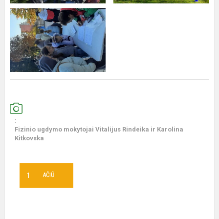
:
Fizinio ugdymo mokytojai Vitalijus Rindeika ir Karolina
Kitkovska
1
AČIŪ