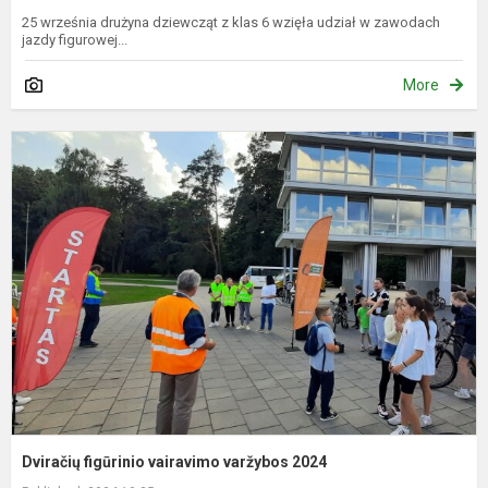
25 września drużyna dziewcząt z klas 6 wzięła udział w zawodach
jazdy figurowej...
More
D
f
v
v
2
Dviračių figūrinio vairavimo varžybos 2024