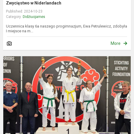
Zwycięstwo w Niderlandach
Published: 2024-10-23
Category:
Didžiuojamės
Uczennica klasy 6a naszego progimnazjum, Ewa Petrulewicz, zdobyła
I miejsce na m...
More
P
N