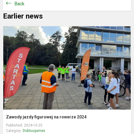
Back
Earlier news
Z
j
f
n
r
2
Zawody jazdy figurowej na rowerze 2024
Published: 2024-10-25
Category:
Didžiuojamės