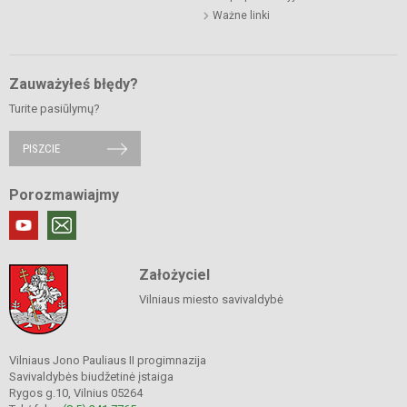
Ważne linki
Zauważyłeś błędy?
Turite pasiūlymų?
PISZCIE
Porozmawiajmy
Założyciel
Vilniaus miesto savivaldybė
Vilniaus Jono Pauliaus II progimnazija
Savivaldybės biudžetinė įstaiga
Rygos g.10, Vilnius 05264