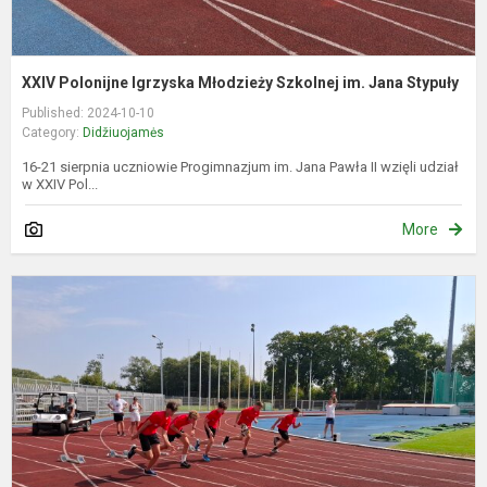
XXIV Polonijne Igrzyska Młodzieży Szkolnej im. Jana Stypuły
Published: 2024-10-10
Category:
Didžiuojamės
16-21 sierpnia uczniowie Progimnazjum im. Jana Pawła II wzięli udział
w XXIV Pol...
More
X
o
J
S
P
ž