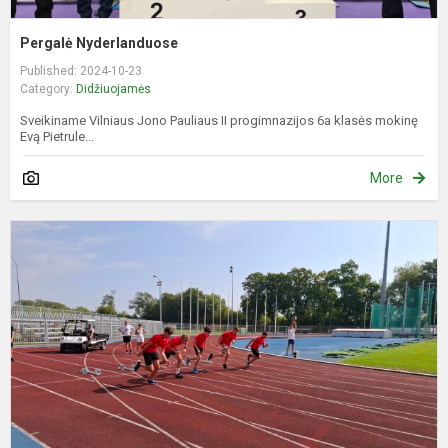
Pergalė Nyderlanduose
Published: 2024-10-23
Category:
Didžiuojamės
Sveikiname Vilniaus Jono Pauliaus II progimnazijos 6a klasės mokinę
Evą Pietrule...
More
X
P
I
M
S
i
J
S