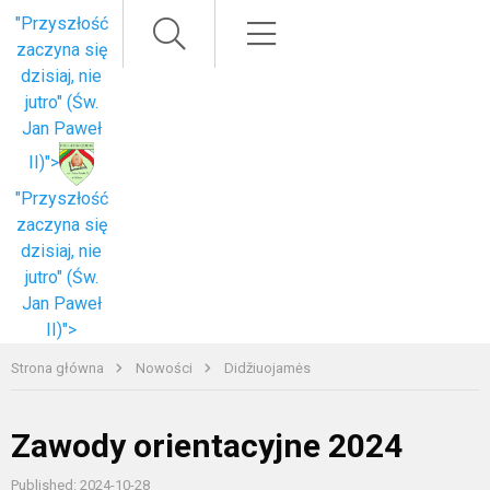
Paieška
Meniu
"Przyszłość
zaczyna się
dzisiaj, nie
jutro" (Św.
Jan Paweł
II)">
"Przyszłość
zaczyna się
dzisiaj, nie
jutro" (Św.
Jan Paweł
II)">
Strona główna
Nowości
Didžiuojamės
Zawody orientacyjne 2024
Published: 2024-10-28