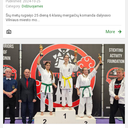
Published: 2024-10-25
Category:
Didžiuojamės
Šių metų rugsėjo 25 dieną 6 klasių mergaičių komanda dalyvavo
Vilniaus miesto mo...
More
Z
N