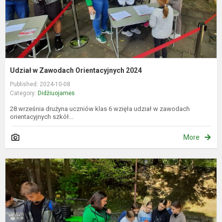
Udział w Zawodach Orientacyjnych 2024
Published: 2024-10-08
Category:
Didžiuojamės
28 września drużyna uczniów klas 6 wzięła udział w zawodach
orientacyjnych szkół...
More
V
m
m
o
v