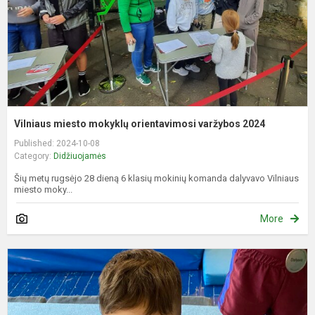
2
Vilniaus miesto mokyklų orientavimosi varžybos 2024
Published: 2024-10-08
Category:
Didžiuojamės
Šių metų rugsėjo 28 dieną 6 klasių mokinių komanda dalyvavo Vilniaus
miesto moky...
More
L
v
s
g