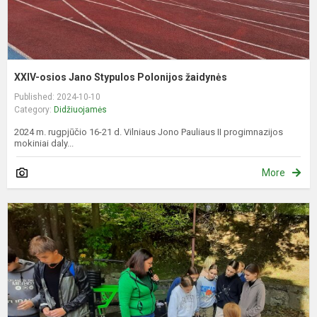
XXIV-osios Jano Stypulos Polonijos žaidynės
Published: 2024-10-10
Category:
Didžiuojamės
2024 m. rugpjūčio 16-21 d. Vilniaus Jono Pauliaus II progimnazijos
mokiniai daly...
More
U
Z
O
2