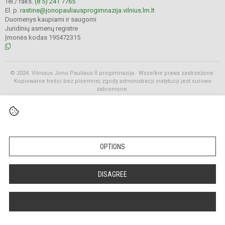
Tel./ faks.
(8 5) 241 7765
El. p.
rastine@jonopauliausprogimnazija.vilnius.lm.lt
Duomenys kaupiami ir saugomi
Juridinių asmenų registre
Įmonės kodas 195472315
© 2024. Vilniaus Jono Pauliaus II progimnazija. Wszelkie prawa zastrzeżone.
Kopiowanie treści bez pisemnej zgody administracji instytucji jest surowo
zabronione.
Rozkłady
OPTIONS
DISAGREE