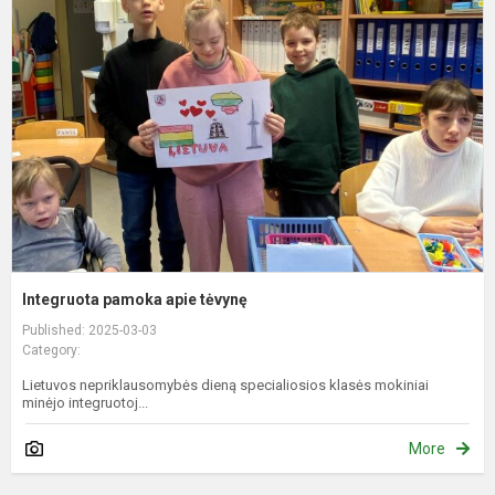
p
a
t
Integruota pamoka apie tėvynę
Published: 2025-03-03
Category:
Lietuvos nepriklausomybės dieną specialiosios klasės mokiniai
minėjo integruotoj...
More