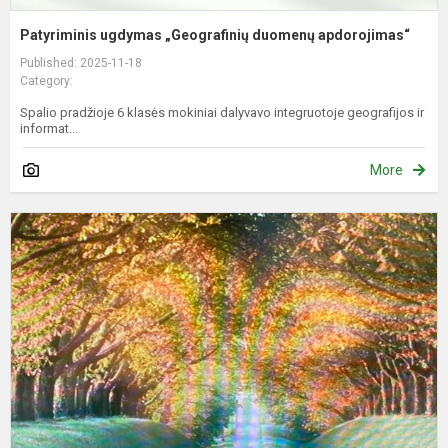
Patyriminis ugdymas „Geografinių duomenų apdorojimas“
Published: 2025-11-18
Category:
Spalio pradžioje 6 klasės mokiniai dalyvavo integruotoje geografijos ir
informat...
More
B
j