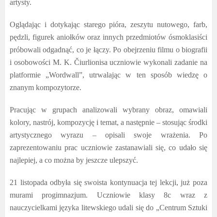
artysty.
Oglądając i dotykając starego pióra, zeszytu nutowego, farb,
pędzli, figurek aniołków oraz innych przedmiotów ósmoklasiści
próbowali odgadnąć, co je łączy. Po obejrzeniu filmu o biografii
i osobowości M. K. Čiurlionisa uczniowie wykonali zadanie na
platformie „Wordwall”, utrwalając w ten sposób wiedzę o
znanym kompozytorze.
Pracując w grupach analizowali wybrany obraz, omawiali
kolory, nastrój, kompozycję i temat, a następnie – stosując środki
artystycznego wyrazu – opisali swoje wrażenia. Po
zaprezentowaniu prac uczniowie zastanawiali się, co udało się
najlepiej, a co można by jeszcze ulepszyć.
21 listopada odbyła się swoista kontynuacja tej lekcji, już poza
murami progimnazjum. Uczniowie klasy 8c wraz z
nauczycielkami języka litewskiego udali się do „Centrum Sztuki