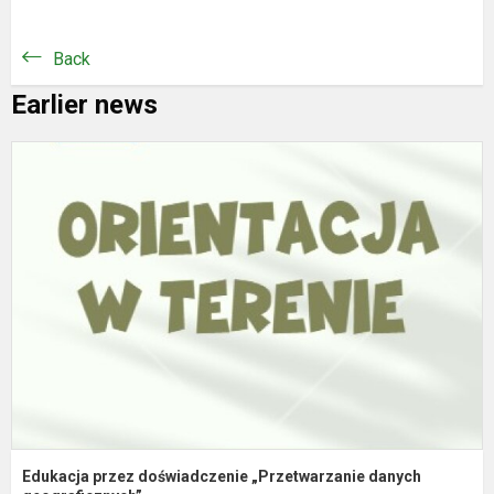
Back
Earlier news
E
p
d
„
d
g
Edukacja przez doświadczenie „Przetwarzanie danych