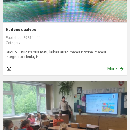
Rudens spalvos
Published: 2025-11-11
Category:
Ruduo – nuostabus metų laikas atradimams ir tyrinėjimams!
Integruotos lenkų ir l...
More
Z
l
p
i
j
l
„