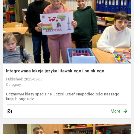
l
i
p
Integrowana lekcja języka litewskiego i polskiego
Published: 2025-03-03
Category:
Uczniowie klasy specjalnej uczcili Dzień Niepodległości naszego
kraju biorąc udz...
More
I