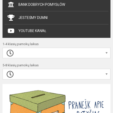
BANK DOBRYCH POMYSŁÓW
JESTEŚMY DUMNI
YOUTUBE KANAŁ
1-4 klasių pamokų laikas
5-8 klasių pamokų laikas