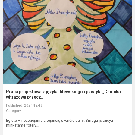
P
p
z
j
l
i
p
„
Praca projektowa z języka litewskiego i plastyki „Choinka
witrażowa przecz...
Published: 2024-12-18
Category:
Eglutė – neatsiejama artėjančių švenčių dalis! Smagu įsitaisyti
minkštame fotely...