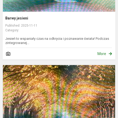
Barwy jesieni
Published: 2025-11-11
Category:
Jesień to wspaniały czas na odkrycia i poznawanie świata! Podczas
zintegrowanej...
More
R
s