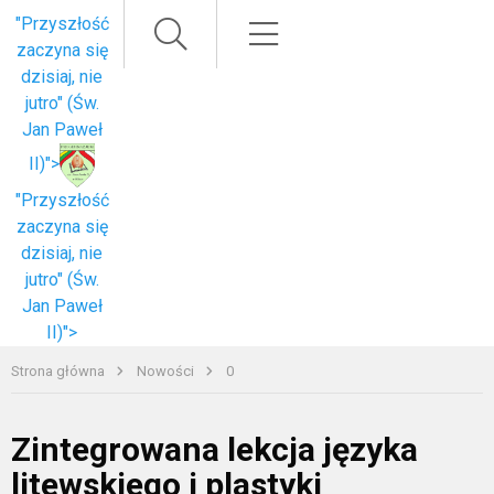
Paieška
Meniu
"Przyszłość
zaczyna się
dzisiaj, nie
jutro" (Św.
Jan Paweł
II)">
"Przyszłość
zaczyna się
dzisiaj, nie
jutro" (Św.
Jan Paweł
II)">
Strona główna
Nowości
0
Zintegrowana lekcja języka
litewskiego i plastyki