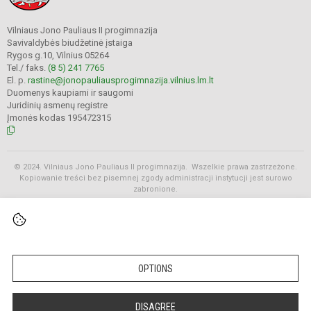
Vilniaus Jono Pauliaus II progimnazija
Savivaldybės biudžetinė įstaiga
Rygos g.10, Vilnius 05264
Tel./ faks.
(8 5) 241 7765
El. p.
rastine@jonopauliausprogimnazija.vilnius.lm.lt
Duomenys kaupiami ir saugomi
Juridinių asmenų registre
Įmonės kodas 195472315
© 2024. Vilniaus Jono Pauliaus II progimnazija. Wszelkie prawa zastrzeżone.
Kopiowanie treści bez pisemnej zgody administracji instytucji jest surowo
zabronione.
Rozkłady
OPTIONS
DISAGREE