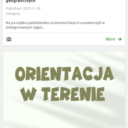
geograficznych”
Published: 2025-11-18
Category:
Na początku października uczniowie klasy 6 uczestniczyli w
zintegrowanych zajęci...
More
P
u
„
d
a