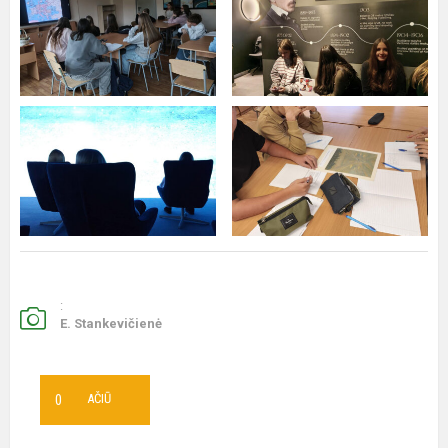
:
E. Stankevičienė
0
AČIŪ