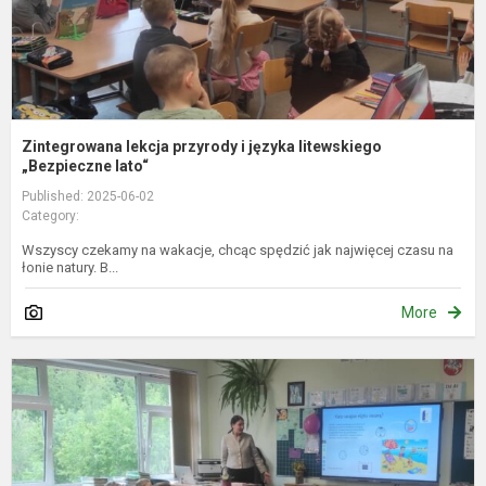
Zintegrowana lekcja przyrody i języka litewskiego
„Bezpieczne lato“
Published: 2025-06-02
Category:
Wszyscy czekamy na wakacje, chcąc spędzić jak najwięcej czasu na
łonie natury. B...
More
I
p
p
ir
l