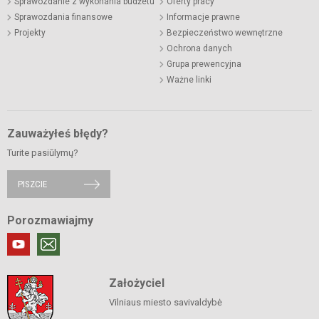
Sprawozdanie z wykonania budżetu
Oferty pracy
Sprawozdania finansowe
Informacje prawne
Projekty
Bezpieczeństwo wewnętrzne
Ochrona danych
Grupa prewencyjna
Ważne linki
Zauważyłeś błędy?
Turite pasiūlymų?
PISZCIE
Porozmawiajmy
Założyciel
Vilniaus miesto savivaldybė