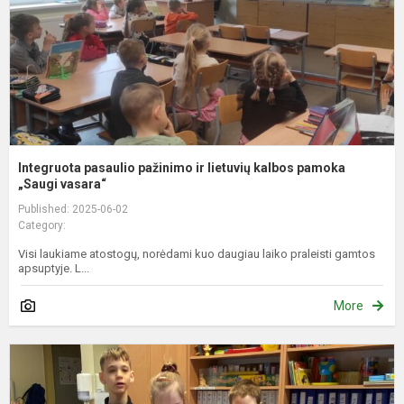
k
p
„
Integruota pasaulio pažinimo ir lietuvių kalbos pamoka
„Saugi vasara“
Published: 2025-06-02
Category:
Visi laukiame atostogų, norėdami kuo daugiau laiko praleisti gamtos
apsuptyje. L...
More
I
l
j