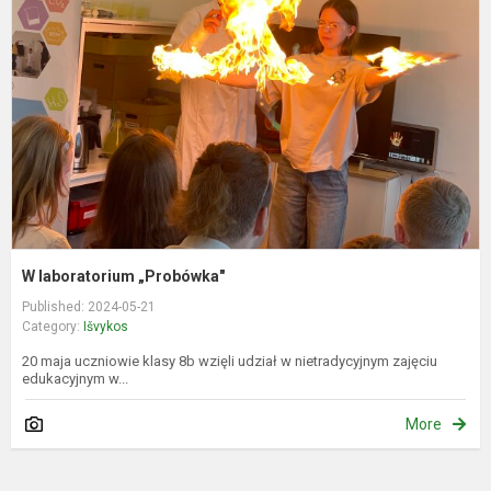
„
W laboratorium „Probówka"
Published: 2024-05-21
Category:
Išvykos
20 maja uczniowie klasy 8b wzięli udział w nietradycyjnym zajęciu
edukacyjnym w...
More