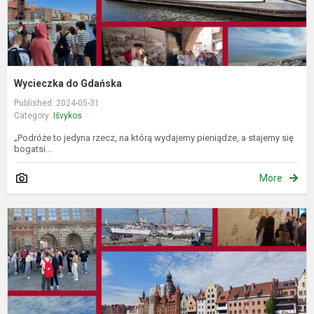
Wycieczka do Gdańska
Published: 2024-05-31
Category:
Išvykos
„Podróże to jedyna rzecz, na którą wydajemy pieniądze, a stajemy się
bogatsi...
More
K
į
G