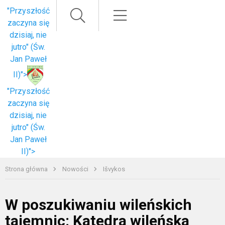
Paieška
Meniu
"Przyszłość
zaczyna się
dzisiaj, nie
jutro" (Św.
Jan Paweł
II)">
"Przyszłość
zaczyna się
dzisiaj, nie
jutro" (Św.
Jan Paweł
II)">
Strona główna
Nowości
Išvykos
W poszukiwaniu wileńskich
tajemnic: Katedra wileńska