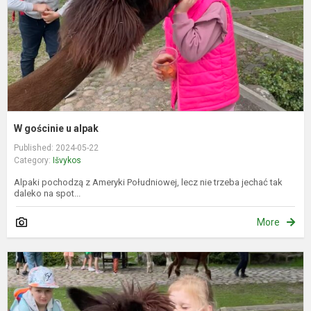
W gościnie u alpak
Published: 2024-05-22
Category:
Išvykos
Alpaki pochodzą z Ameryki Południowej, lecz nie trzeba jechać tak
daleko na spot...
More
K
p
a