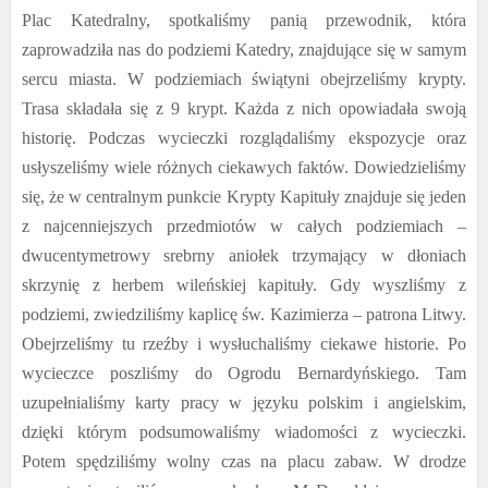
Plac Katedralny, spotkaliśmy panią przewodnik, która
zaprowadziła nas do podziemi Katedry, znajdujące się w samym
sercu miasta. W podziemiach świątyni obejrzeliśmy krypty.
Trasa składała się z 9 krypt. Każda z nich opowiadała swoją
historię. Podczas wycieczki rozglądaliśmy ekspozycje oraz
usłyszeliśmy wiele różnych ciekawych faktów. Dowiedzieliśmy
się, że w centralnym punkcie Krypty Kapituły znajduje się jeden
z najcenniejszych przedmiotów w całych podziemiach –
dwucentymetrowy srebrny aniołek trzymający w dłoniach
skrzynię z herbem wileńskiej kapituły. Gdy wyszliśmy z
podziemi, zwiedziliśmy kaplicę św. Kazimierza – patrona Litwy.
Obejrzeliśmy tu rzeźby i wysłuchaliśmy ciekawe historie. Po
wycieczce poszliśmy do Ogrodu Bernardyńskiego. Tam
uzupełnialiśmy karty pracy w języku polskim i angielskim,
dzięki którym podsumowaliśmy wiadomości z wycieczki.
Potem spędziliśmy wolny czas na placu zabaw. W drodze