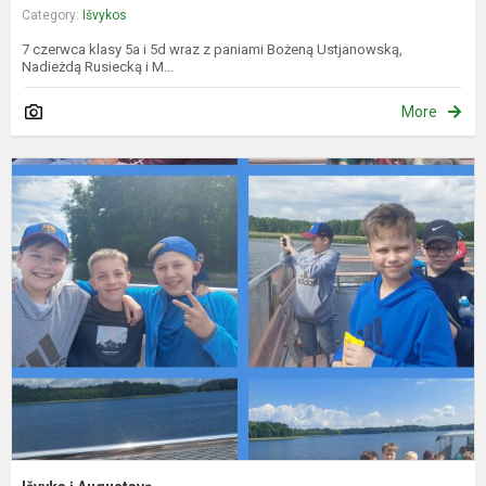
Category:
Išvykos
7 czerwca klasy 5a i 5d wraz z paniami Bożeną Ustjanowską,
Nadieżdą Rusiecką i M...
More
I
į
A