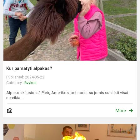
Kur pamatyti alpakas?
Published: 2024-05-22
Category:
Išvykos
Alpakos kilusios iš Pietų Amerikos, bet norint su jomis susitikti visai
nereikia...
More
l