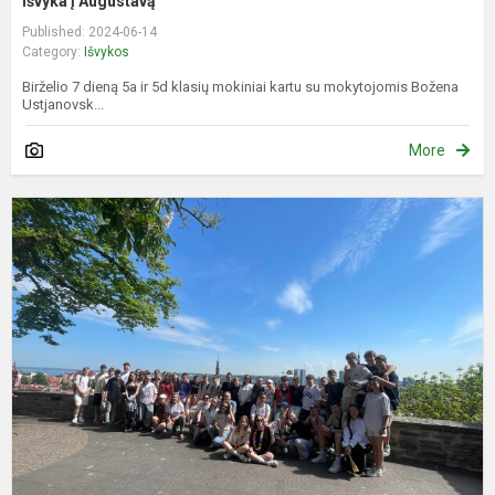
Išvyka į Augustavą
Published: 2024-06-14
Category:
Išvykos
Birželio 7 dieną 5a ir 5d klasių mokiniai kartu su mokytojomis Božena
Ustjanovsk...
More
W
e
T
S
T