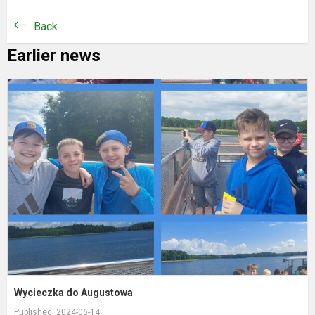
Back
Earlier news
W
d
A
Wycieczka do Augustowa
Published: 2024-06-14