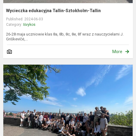
Wycieczka edukacyjna Tallin-Sztokholm-Tallin
Published: 2024-06-03
Category:
Išvykos
26-28 maja uczniowie klas 8a, 8b, 8c, 8e, 8f wraz z nauczycielami J.
Griškevičė,...
More
E
k
„
k
T
–
S
–.