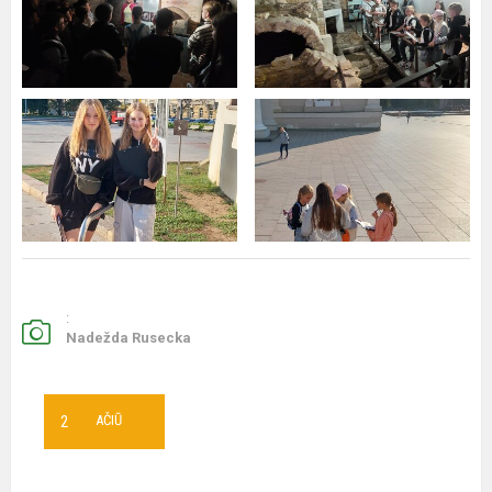
:
Nadežda Rusecka
2
AČIŪ