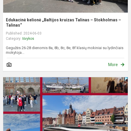
Edukacinė kelionė „Baltijos kruizas Talinas – Stokholmas –
Talinas“
Published: 2024-06-03
Category:
Išvykos
Gegužės 26-28 dienomis 8a, 8b, 8c, 8e, 8f klasių mokiniai su lydinčiais
mokytoja...
More
W
d
G