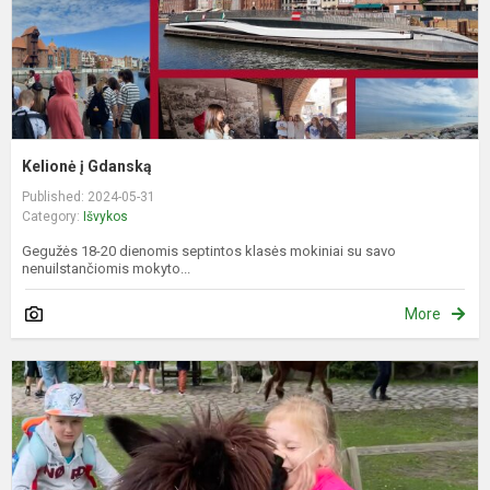
Kelionė į Gdanską
Published: 2024-05-31
Category:
Išvykos
Gegužės 18-20 dienomis septintos klasės mokiniai su savo
nenuilstančiomis mokyto...
More
g
u
a