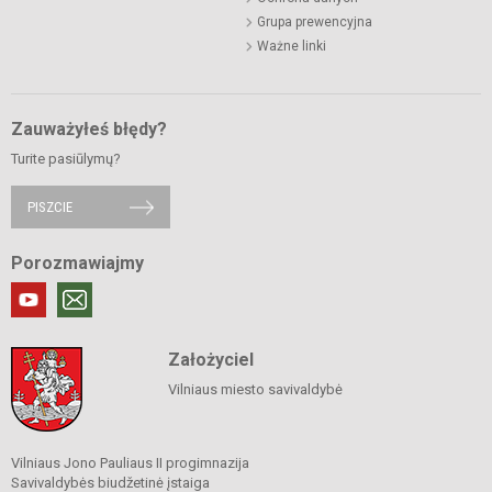
Grupa prewencyjna
Ważne linki
Zauważyłeś błędy?
Turite pasiūlymų?
PISZCIE
Porozmawiajmy
Założyciel
Vilniaus miesto savivaldybė
Vilniaus Jono Pauliaus II progimnazija
Savivaldybės biudžetinė įstaiga