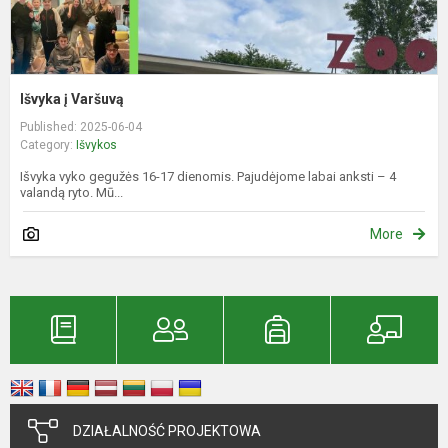
Išvyka į Varšuvą
Published: 2025-06-04
Category:
Išvykos
Išvyka vyko gegužės 16-17 dienomis. Pajudėjome labai anksti – 4
valandą ryto. Mū...
More
DZIAŁALNOŚĆ PROJEKTOWA