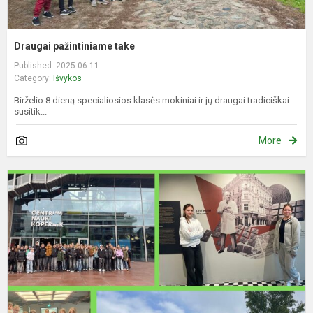
Draugai pažintiniame take
Published: 2025-06-11
Category:
Išvykos
Birželio 8 dieną specialiosios klasės mokiniai ir jų draugai tradiciškai
susitik...
More
I
į
V