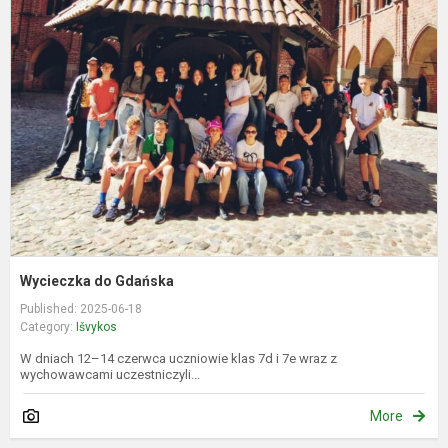
d
G
Wycieczka do Gdańska
Published: 2025-06-18
Category:
Išvykos
W dniach 12–14 czerwca uczniowie klas 7d i 7e wraz z
wychowawcami uczestniczyli...
More