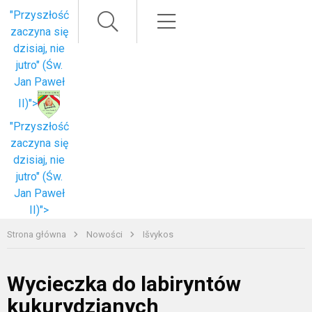
Paieška
Meniu
"Przyszłość
zaczyna się
dzisiaj, nie
jutro" (Św.
Jan Paweł
II)">
"Przyszłość
zaczyna się
dzisiaj, nie
jutro" (Św.
Jan Paweł
II)">
Strona główna
Nowości
Išvykos
Wycieczka do labiryntów
kukurydzianych