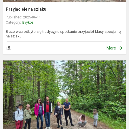
Przyjaciele na szlaku
Published: 2025-06-11
Category:
Išvykos
8 czerwca odbyło się tradycyjne spotkanie przyjaciół klasy specjalnej
na szlaku...
More
D
p
t