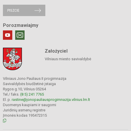
PISZCIE
Porozmawiajmy
Założyciel
Vilniaus miesto savivaldybė
Vilniaus Jono Pauliaus II progimnazija
Savivaldybės biudžetinė įstaiga
Rygos g.10, Vilnius 05264
Tel./ faks.
(8 5) 241 7765
El. p.
rastine@jonopauliausprogimnazija.vilnius.lm.lt
Duomenys kaupiami ir saugomi
Juridinių asmenų registre
Įmonės kodas 195472315