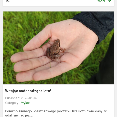
More
W
n
l
Witając nadchodzące lato!
Published: 2025-06-16
Category:
Išvykos
Pomimo zimnego i deszczowego początku lata uczniowie klasy 7c
udali się nad jezi...