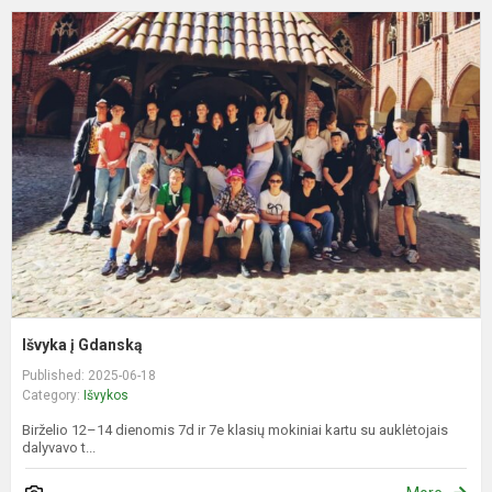
I
į
G
Išvyka į Gdanską
Published: 2025-06-18
Category:
Išvykos
Birželio 12–14 dienomis 7d ir 7e klasių mokiniai kartu su auklėtojais
dalyvavo t...