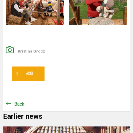
:
Kristina Grodz
0
AČIŪ
Back
Earlier news
W