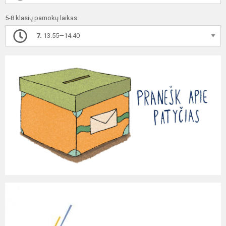
5-8 klasių pamokų laikas
7.
13.55—14.40