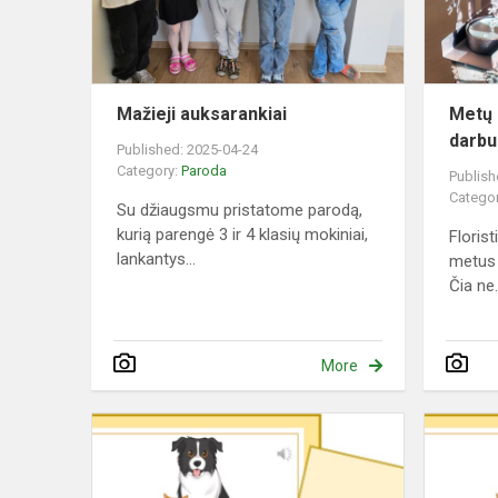
Mažieji auksarankiai
Metų 
darb
Published: 2025-04-24
Category:
Paroda
Publish
Catego
Su džiaugsmu pristatome parodą,
kurią parengė 3 ir 4 klasių mokiniai,
Florist
lankantys...
metus 
Čia ne.
More
Wystawa
"Mój
zwierzak"