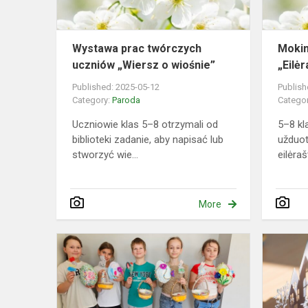
wiośnie”
Wystawa prac twórczych
Mokin
uczniów „Wiersz o wiośnie”
„Eilėr
Published: 2025-05-12
Publish
Category:
Paroda
Catego
Uczniowie klas 5–8 otrzymali od
5–8 kl
biblioteki zadanie, aby napisać lub
užduot
stworzyć wie...
eilėrašt
More
Mažieji
auksarankia