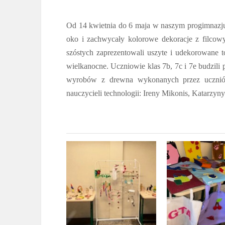
Od 14 kwietnia do 6 maja w naszym progimnazjum
oko i zachwycały kolorowe dekoracje z filco
szóstych zaprezentowali uszyte i udekorowane t
wielkanocne. Uczniowie klas 7b, 7c i 7e budzil
wyrobów z drewna wykonanych przez uczniów
nauczycieli technologii: Ireny Mikonis, Katarzyn