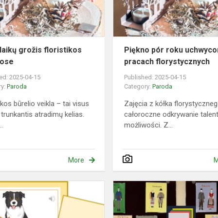
laikų grožis floristikos
Piękno pór roku uchwyco
uose
pracach florystycznych
ed: 2025-04-15
Published: 2025-04-15
ry:
Paroda
Category:
Paroda
ikos būrelio veikla – tai visus
Zajęcia z kółka florystyczneg
trunkantis atradimų kelias.
całoroczne odkrywanie talen
..
możliwości. Z...
More
M
Paroda
"Mano
augintinis"