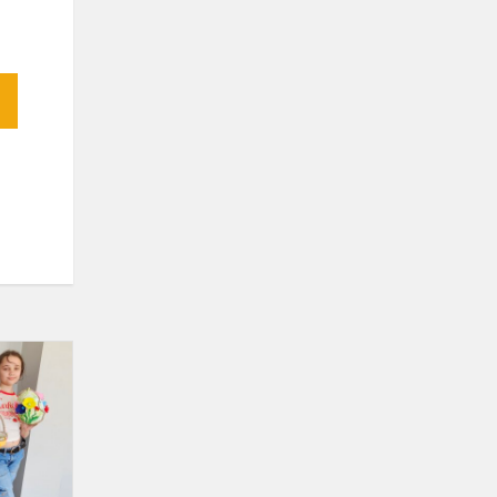
Wystawa
Dekoracji
Wielkanocnych