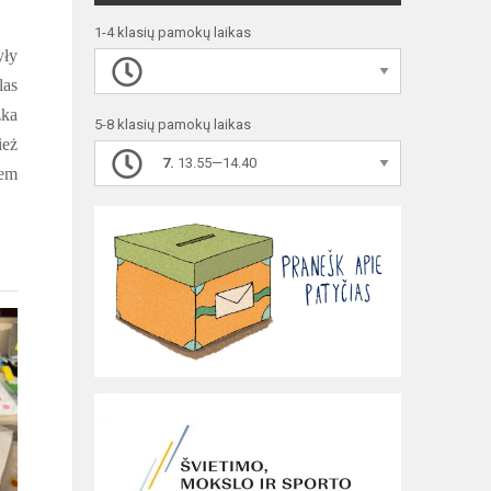
1-4 klasių pamokų laikas
yły
las
zka
5-8 klasių pamokų laikas
ież
7.
13.55—14.40
wem