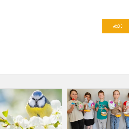
0
AČIŪ
Mokinių
kūrybinių
darbų
paroda
„Eilėraštis
apie