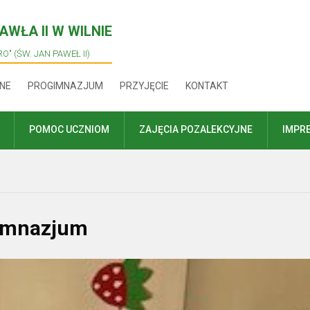
WŁA II W WILNIE
O" (ŚW. JAN PAWEŁ II)
NE
PROGIMNAZJUM
PRZYJĘCIE
KONTAKT
POMOC UCZNIOM
ZAJĘCIA POZALEKCYJNE
IMPR
imnazjum