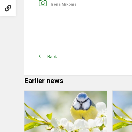
Irena Mikonis
Back
Earlier news
Wystawa
prac
twórczych
uczniów
„Wiersz
o