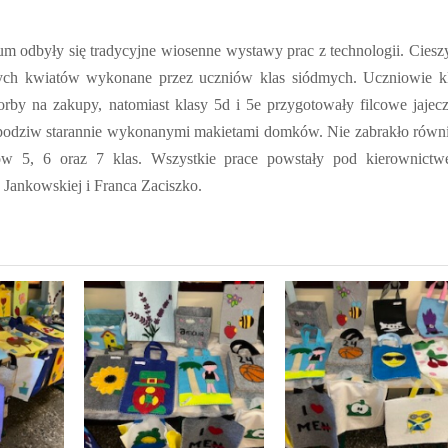
 odbyły się tradycyjne wiosenne wystawy prac z technologii. Ciesz
wych kwiatów wykonane przez uczniów klas siódmych. Uczniowie k
orby na zakupy, natomiast klasy 5d i 5e przygotowały filcowe jajec
i podziw starannie wykonanymi makietami domków. Nie zabrakło równ
 5, 6 oraz 7 klas. Wszystkie prace powstały pod kierownict
y Jankowskiej i Franca Zaciszko.