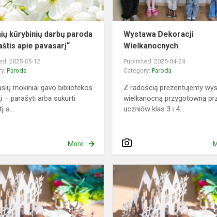
pavasarį“
ių kūrybinių darbų paroda
Wystawa Dekoracji
aštis apie pavasarį“
Wielkanocnych
ed: 2025-05-12
Published: 2025-04-24
ry:
Paroda
Category:
Paroda
asių mokiniai gavo bibliotekos
Z radością prezentujemy wy
į – parašyti arba sukurti
wielkanocną przygotowną pr
į a...
uczniów klas 3 i 4...
More
M
Metų
i
laikų
grožis
floristikos
darbuose