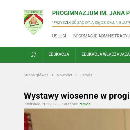
PROGIMNAZJUM IM. JANA PA
"PRZYSZŁOŚĆ ZACZYNA SIĘ DZISIAJ, NIE JUTR
USŁUGI
INFORMACJE ADMINISTRACYJ
PRADŽIA
EDUKACJA
EDUKACJA WŁĄCZAJĄCA
Strona główna
Nowości
Paroda
Wystawy wiosenne w prog
Published: 2025-05-13
Category:
Paroda