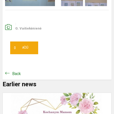
:
G. Vaitiekėnienė
0
AČIŪ
Back
Earlier news
V
p
„
p