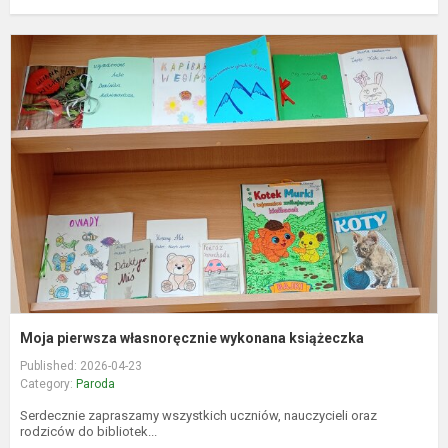
M
p
w
w
k
Moja pierwsza własnoręcznie wykonana książeczka
Published: 2026-04-23
Category:
Paroda
Serdecznie zapraszamy wszystkich uczniów, nauczycieli oraz
rodziców do bibliotek...