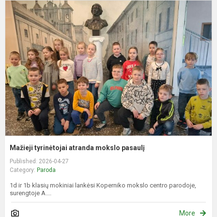
M
t
a
m
p
Mažieji tyrinėtojai atranda mokslo pasaulį
Published: 2026-04-27
Category:
Paroda
1d ir 1b klasių mokiniai lankėsi Koperniko mokslo centro parodoje,
surengtoje A....
More