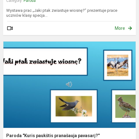
Category:
Paroda
Wystawa prac „Jaki ptak zwiastuje wiosnę?” prezentuje prace
uczniów klasy specja...
More
P
"
p
p
p
Paroda "Kuris paukštis pranašauja pavasarį?"