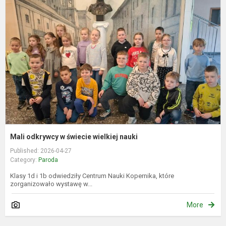
o
ś
w
n
Mali odkrywcy w świecie wielkiej nauki
Published: 2026-04-27
Category:
Paroda
Klasy 1d i 1b odwiedziły Centrum Nauki Kopernika, które
zorganizowało wystawę w...
More