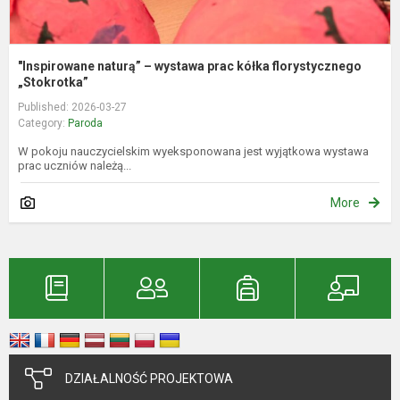
"Inspirowane naturą” – wystawa prac kółka florystycznego
„Stokrotka”
Published: 2026-03-27
Category:
Paroda
W pokoju nauczycielskim wyeksponowana jest wyjątkowa wystawa
prac uczniów należą...
More
DZIAŁALNOŚĆ PROJEKTOWA