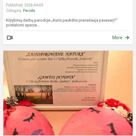
Published: 2026-04-09
Category:
Paroda
Kūrybinių darbų parodoje „Kuris paukštis pranašauja pavasarį?“
pristatomi specia...
More
„
į
–
f
b
„
d
pa