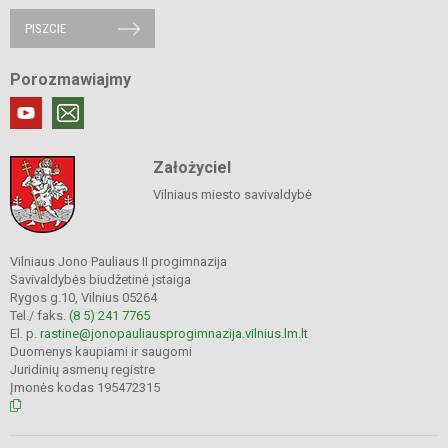
PISZCIE
Porozmawiajmy
Założyciel
Vilniaus miesto savivaldybė
Vilniaus Jono Pauliaus II progimnazija
Savivaldybės biudžetinė įstaiga
Rygos g.10, Vilnius 05264
Tel./ faks.
(8 5) 241 7765
El. p.
rastine@jonopauliausprogimnazija.vilnius.lm.lt
Duomenys kaupiami ir saugomi
Juridinių asmenų registre
Įmonės kodas 195472315