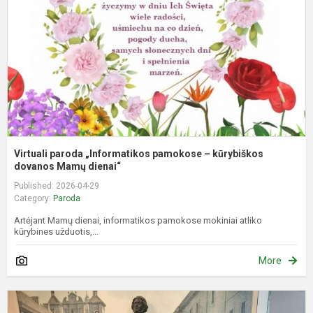
–
k
d
Virtuali paroda „Informatikos pamokose – kūrybiškos
dovanos Mamų dienai“
Published: 2026-04-29
Category:
Paroda
Artėjant Mamų dienai, informatikos pamokose mokiniai atliko
kūrybines užduotis,...
More
M