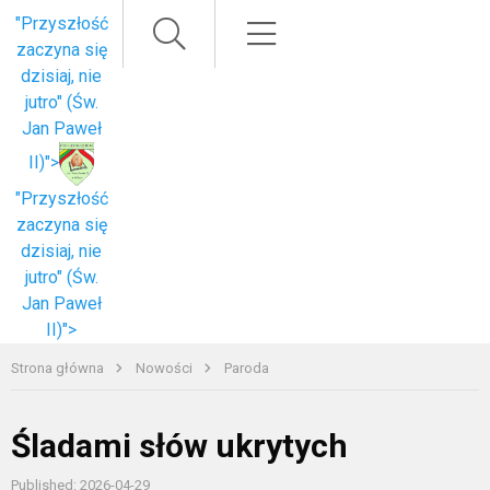
Paieška
Meniu
"Przyszłość
zaczyna się
dzisiaj, nie
jutro" (Św.
Jan Paweł
II)">
"Przyszłość
zaczyna się
dzisiaj, nie
jutro" (Św.
Jan Paweł
II)">
Strona główna
Nowości
Paroda
Śladami słów ukrytych
Published: 2026-04-29