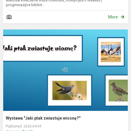
Maloniai kviečiame visus mokinius, mokytojus ir tėvelius į
progimnazijos bibliot...
More
W
"
p
z
w
Wystawa "Jaki ptak zwiastuje wiosnę?"
Published: 2026-04-09