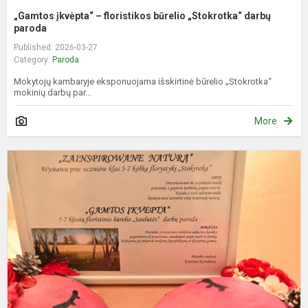
„Gamtos įkvėpta“ – floristikos būrelio „Stokrotka“ darbų
paroda
Published: 2026-03-27
Category:
Paroda
Mokytojų kambaryje eksponuojama išskirtinė būrelio „Stokrotka“
mokinių darbų par...
More
"
n
–
w
p
k
f
„S