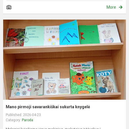
More
M
p
s
s
k
Mano pirmoji savarankiškai sukurta knygelė
Published: 2026-04-23
Category:
Paroda