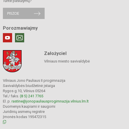
Turite pasiūlymų?
PISZCIE
Porozmawiajmy
Założyciel
Vilniaus miesto savivaldybė
Vilniaus Jono Pauliaus II progimnazija
Savivaldybės biudžetinė įstaiga
Rygos g.10, Vilnius 05264
Tel./ faks.
(8 5) 241 7765
El. p.
rastine@jonopauliausprogimnazija.vilnius.lm.lt
Duomenys kaupiami ir saugomi
Juridinių asmenų registre
Įmonės kodas 195472315