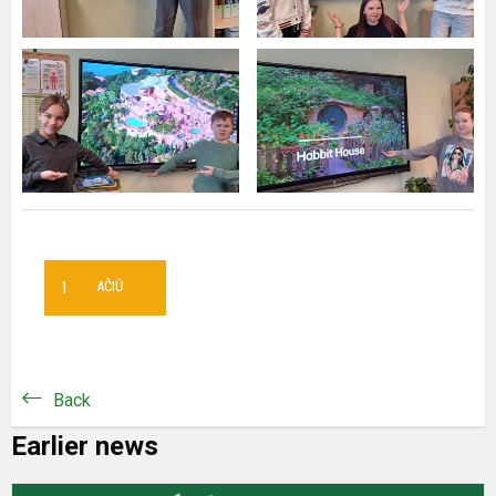
1
AČIŪ
Back
Earlier news
O