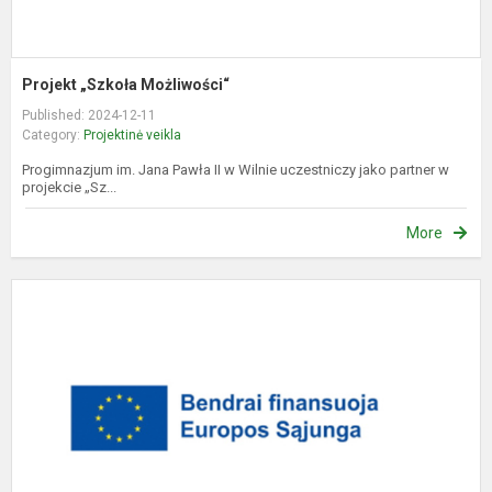
Projekt „Szkoła Możliwości“
Published: 2024-12-11
Category:
Projektinė veikla
Progimnazjum im. Jana Pawła II w Wilnie uczestniczy jako partner w
projekcie „Sz...
More
P
„
m