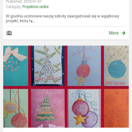
Published: 2025-01-07
Category:
Projektinė veikla
W grudniu uczniowie naszej szkoły zaangażowali się w wyjątkowy
projekt, który łą...
More
L
k
š
ir
v