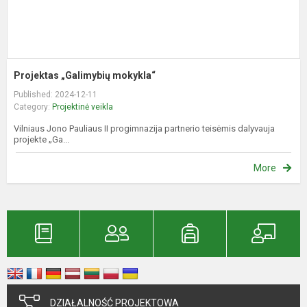
Projektas „Galimybių mokykla“
Published: 2024-12-11
Category:
Projektinė veikla
Vilniaus Jono Pauliaus II progimnazija partnerio teisėmis dalyvauja
projekte „Ga...
More
DZIAŁALNOŚĆ PROJEKTOWA