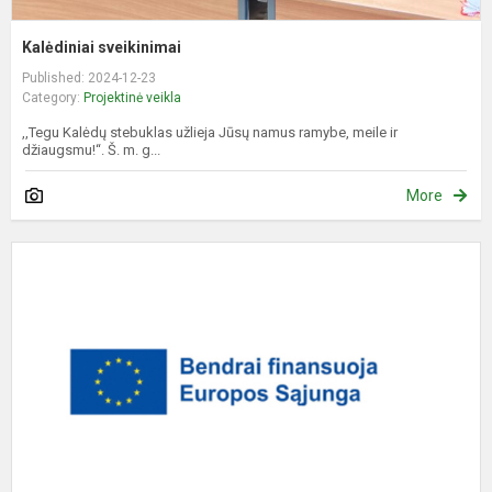
Kalėdiniai sveikinimai
Published: 2024-12-23
Category:
Projektinė veikla
,,Tegu Kalėdų stebuklas užlieja Jūsų namus ramybe, meile ir
džiaugsmu!“. Š. m. g...
More
P
„
M