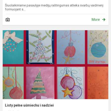
Šiuolaikiniame pasaulyje medijų raštingumas atlieka svarbų vaidmenį
formuojant s...
More
L
p
u
i
n
Listy pełne uśmiechu i nadziei