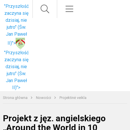
Paieška
Meniu
"Przyszłość
zaczyna się
dzisiaj, nie
jutro" (Św.
Jan Paweł
II)">
"Przyszłość
zaczyna się
dzisiaj, nie
jutro" (Św.
Jan Paweł
II)">
Strona główna
Nowości
Projektinė veikla
Projekt z jęz. angielskiego
„Around the World in 10