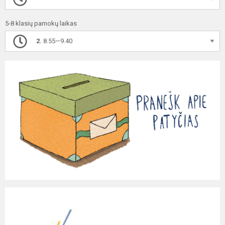
5-8 klasių pamokų laikas
2.
8.55—9.40