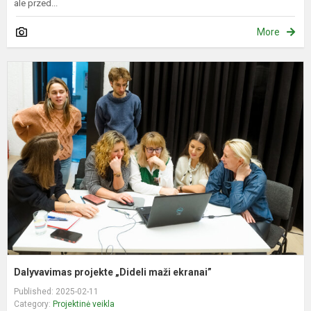
ale przed...
More
D
p
„
m
e
Dalyvavimas projekte „Dideli maži ekranai”
Published: 2025-02-11
Category:
Projektinė veikla