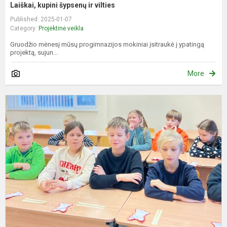
Laiškai, kupini šypsenų ir vilties
Published: 2025-01-07
Category:
Projektinė veikla
Gruodžio mėnesį mūsų progimnazijos mokiniai įsitraukė į ypatingą
projektą, sujun...
More
K
s