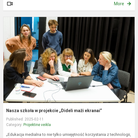
More
N
s
p
„
m
e
Nasza szkoła w projekcie „Dideli maži ekranai”
Published: 2025-02-11
Category:
Projektinė veikla
„Edukacja medialna to nie tylko umiejętność korzystania z technologii,