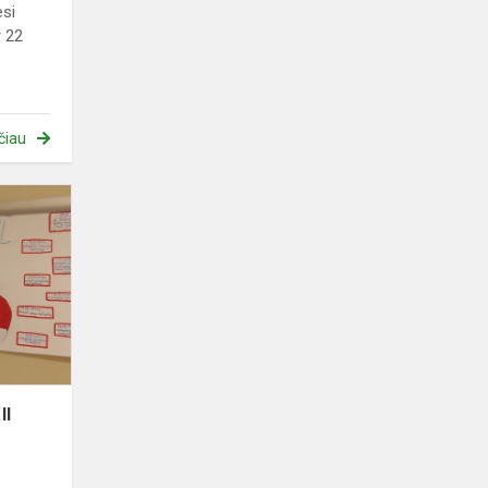
esi
r 22
čiau
Projektas
„Jonas
Paulius
II
skaičiuose“
II