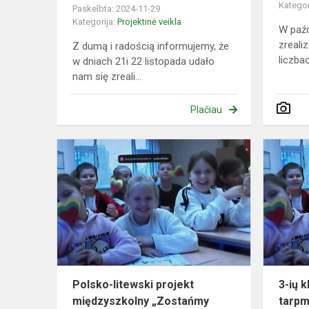
Kategor
Paskelbta: 2024-11-29
Kategorija:
Projektinė veikla
W paźd
zreali
Z dumą i radością informujemy, że
liczbach
w dniach 21i 22 listopada udało
nam się zreali...
Plačiau
Polsko-
litewski
projekt
międzyszko
„Zostańmy
przyjaciółm..
Polsko-litewski projekt
3-ių 
międzyszkolny „Zostańmy
tarpm