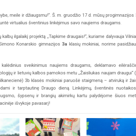
ybe, meile ir džiaugsmu!“. Š. m. gruodžio 17 d. mūsų progimnazijos
untė virtualius šventinius linkėjimus savo naujiems draugams.
 kalbų ilgalaikį projektą ,,Tapkime draugais!“, kuriame dalyvauja Vilni
 Simono Konarskio gimnazijos
3a
klasių mokiniai, norime pasidžiau
alėdinius sveikinimus naujiems draugams, deklamavo eilėrašči
logijų ir lietuvių kalbos pamokos metu ,,Žaisliukas naujam draugui“ 
 Vilkanecienė) 3b klasės mokiniai paruošė staigmeną – atviruką ir žai
ami ir tarptautinę Draugo dieną. Linkėjimų, šventinės nuotaikos
augsmo, šypsenų ir brangių akimirkų kartu palydėjome šiuos me
kacinėje išvykoje pavasarį!