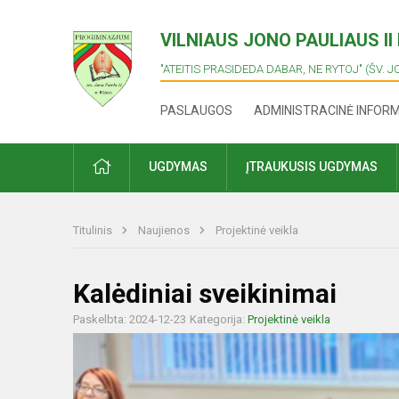
VILNIAUS JONO PAULIAUS I
"ATEITIS PRASIDEDA DABAR, NE RYTOJ" (ŠV. J
PASLAUGOS
ADMINISTRACINĖ INFOR
PRADŽIA
UGDYMAS
ĮTRAUKUSIS UGDYMAS
Titulinis
Naujienos
Projektinė veikla
Kalėdiniai sveikinimai
Paskelbta: 2024-12-23
Kategorija:
Projektinė veikla