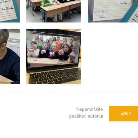
Nepamirškite
4
AČIŪ
padėkoti autoriui