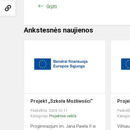
Grįžti
Ankstesnės naujienos
Projekt
„Szkoła
Możliwości“
Projekt „Szkoła Możliwości“
Proje
Paskelbta: 2024-12-11
Paskelb
Kategorija:
Projektinė veikla
Kategor
Progimnazjum im. Jana Pawła II w
Vilnia