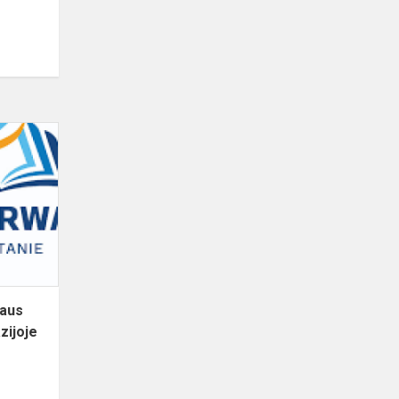
„Lobių
archipelagas”
Vilniaus
Jono
Pauliaus
II
progimnazijo...
iaus
zijoje