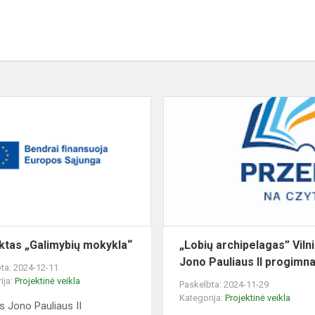
Projektas
„Galimybių
mokykla“
ktas „Galimybių mokykla“
„Lobių archipelagas” Viln
Jono Pauliaus II progimna
ta: 2024-12-11
ija:
Projektinė veikla
Paskelbta: 2024-11-29
Kategorija:
Projektinė veikla
us Jono Pauliaus II