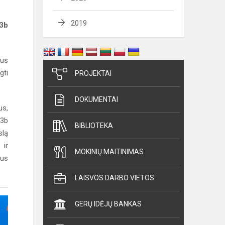
2019
3b
aus
gti
PROJEKTAI
DOKUMENTAI
us,
(3b
BIBLIOTEKA
slą
 ir
MOKINIŲ MAITINIMAS
tus
LAISVOS DARBO VIETOS
GERŲ IDĖJŲ BANKAS