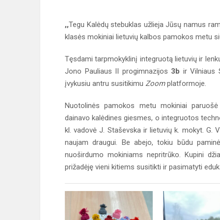
,,
Tegu Kalėdų stebuklas užlieja Jūsų namus ram
klasės mokiniai lietuvių kalbos pamokos metu si
Tęsdami tarpmokyklinį integruotą lietuvių ir lenkų
Jono Pauliaus II progimnazijos
3b
ir Vilniaus
įvykusiu antru susitikimu
Zoom
platformoje.
Nuotolinės pamokos metu mokiniai paruošė k
dainavo kalėdines giesmes, o integruotos techno
kl. vadovė J. Staševska ir lietuvių k. mokyt. G.
naujam draugui. Be abejo, tokiu būdu paminėd
nuoširdumo mokiniams nepritrūko. Kupini dži
prižadėję vieni kitiems susitikti ir pasimatyti edu