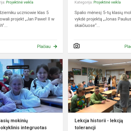
ija:
Projektinė veikla
Kategorija:
Projektinė veikla
zierniku uczniowie klas 5
Spalio mėnesį 5-tų klasių mok
zowali projekt „Jan Paweł II w
vykdė projektą „Jonas Paulius
”....
skaičiuose“....
Plačiau
Pla
3-
ių
klasių
lny
mokinių
tarpmokyklinis
.
integruotas
lietuvių
ir...
klasių mokinių
Lekcja historii - lekcją
okyklinis integruotas
tolerancji