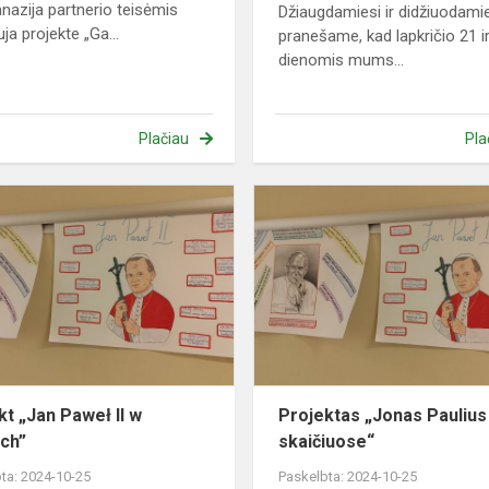
nazija partnerio teisėmis
Džiaugdamiesi ir didžiuodami
ja projekte „Ga...
pranešame, kad lapkričio 21 i
dienomis mums...
Plačiau
Pla
Projekt
„Jan
Paweł
um
II
w
liczbach”
kt „Jan Paweł II w
Projektas „Jonas Paulius 
ach”
skaičiuose“
ta: 2024-10-25
Paskelbta: 2024-10-25