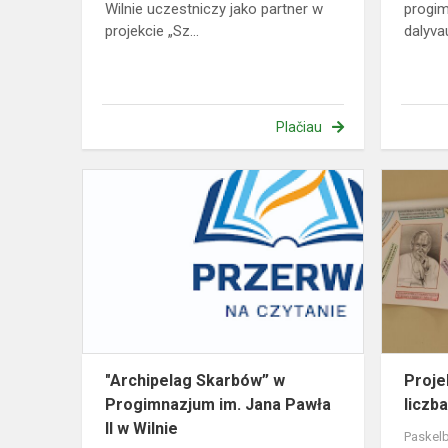
Wilnie uczestniczy jako partner w
progim
projekcie „Sz...
dalyvau
Plačiau
"Archipelag
Skarbów”
w
Progimnazj
im.
Jana
Pawła
II
w
"Archipelag Skarbów” w
Proje
Wil...
Progimnazjum im. Jana Pawła
liczb
II w Wilnie
Paskelb