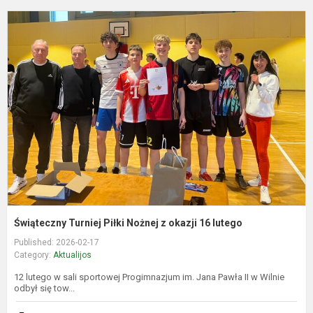
Ś
T
P
N
z
o
1
l
Świąteczny Turniej Piłki Nożnej z okazji 16 lutego
Published: 2026-02-17
Category:
Aktualijos
12 lutego w sali sportowej Progimnazjum im. Jana Pawła II w Wilnie
odbył się tow...