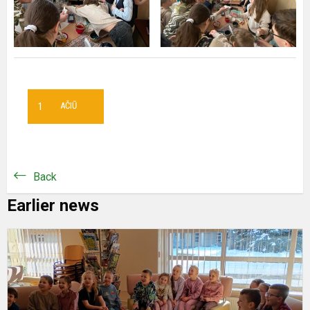
1
AČIŪ
Back
Earlier news
P
n
c