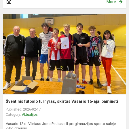
More
Š
f
t
s
V
1
a
p
Šventinis futbolo turnyras, skirtas Vasario 16-ajai paminėti
Published: 2026-02-17
Category:
Aktualijos
Vasario 12 d. Vilniaus Jono Pauliaus II progimnazijos sporto salėje
vyko draugiš...