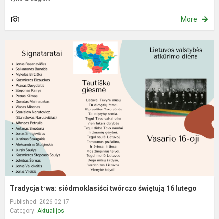
More
T
t
s
t
ś
1
l
Tradycja trwa: siódmoklasiści twórczo świętują 16 lutego
Published: 2026-02-17
Category:
Aktualijos