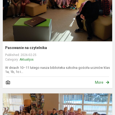
Pasowanie na czytelnika
Published: 2026-02-25
Category:
Aktualijos
W dniach 10–11 lutego nasza biblioteka szkolna gościła uczniów klas
1a, 1b, 1c i...
More
P
p
b