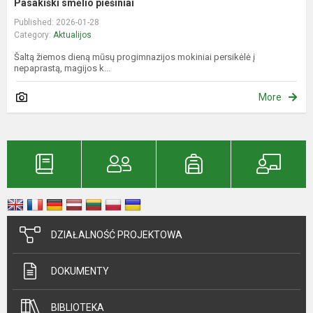
Pasakiški smėlio piešiniai
Published: 2026-01-28
Category:
Aktualijos
Šaltą žiemos dieną mūsų progimnazijos mokiniai persikėlė į
nepaprastą, magijos k...
More
DZIAŁALNOŚĆ PROJEKTOWA
DOKUMENTY
BIBLIOTEKA