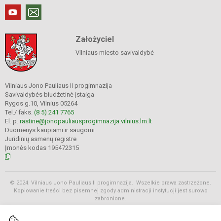
Założyciel
Vilniaus miesto savivaldybė
Vilniaus Jono Pauliaus II progimnazija
Savivaldybės biudžetinė įstaiga
Rygos g.10, Vilnius 05264
Tel./ faks.
(8 5) 241 7765
El. p.
rastine@jonopauliausprogimnazija.vilnius.lm.lt
Duomenys kaupiami ir saugomi
Juridinių asmenų registre
Įmonės kodas 195472315
© 2024. Vilniaus Jono Pauliaus II progimnazija. Wszelkie prawa zastrzeżone.
Kopiowanie treści bez pisemnej zgody administracji instytucji jest surowo
zabronione.
Rozkłady