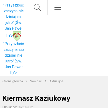
Paieška
Meniu
"Przyszłość
zaczyna się
dzisiaj, nie
jutro" (Św.
Jan Paweł
II)">
"Przyszłość
zaczyna się
dzisiaj, nie
jutro" (Św.
Jan Paweł
II)">
Strona główna
Nowości
Aktualijos
Kiermasz Kaziukowy
Published: 2026-03-12