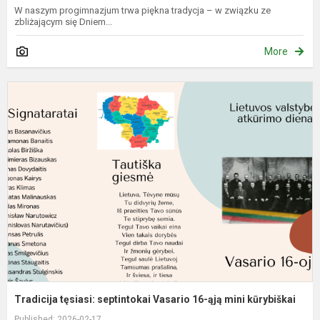
W naszym progimnazjum trwa piękna tradycja – w związku ze
zbliżającym się Dniem...
More
T
t
s
V
1
ą
m
k
Tradicija tęsiasi: septintokai Vasario 16-ąją mini kūrybiškai
Published: 2026-02-17