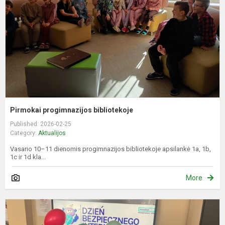
Pirmokai progimnazijos bibliotekoje
Published: 2026-02-25
Category:
Aktualijos
Vasario 10–11 dienomis progimnazijos bibliotekoje apsilankė 1a, 1b,
1c ir 1d kla...
More
T
B