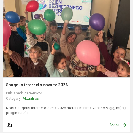
i
s
2
Saugaus interneto savaitė 2026
Published: 2026-02-24
Category:
Aktualijos
Nors Saugaus interneto diena 2026 metais minima vasario 9-ąją, mūsų
progimnazijo...
More