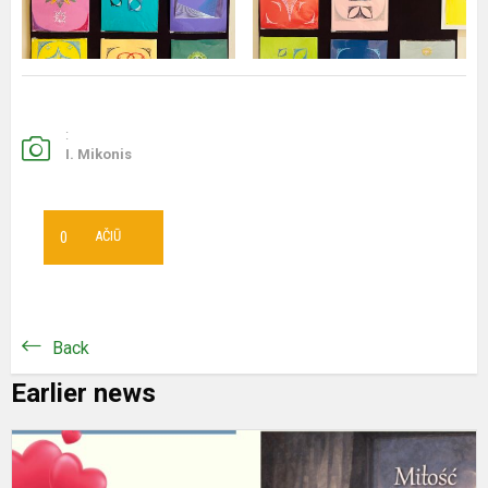
:
I. Mikonis
0
AČIŪ
Back
Earlier news
M
tu