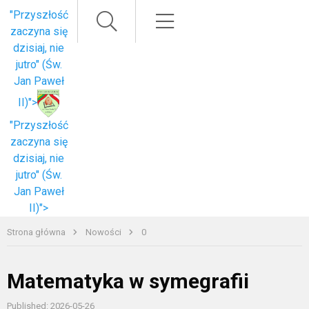
Paieška
Meniu
"Przyszłość
zaczyna się
dzisiaj, nie
jutro" (Św.
Jan Paweł
II)">
"Przyszłość
zaczyna się
dzisiaj, nie
jutro" (Św.
Jan Paweł
II)">
Strona główna
Nowości
0
Matematyka w symegrafii
Published: 2026-05-26