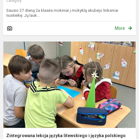
Category:
Sausio 27 dieną 2a klasės mokiniai į mokyklą skubėjo linksmai
nusiteikę. Jų lauk...
More
Z
l
j
l
i
j
p
„..
Zintegrowana lekcja języka litewskiego i języka polskiego