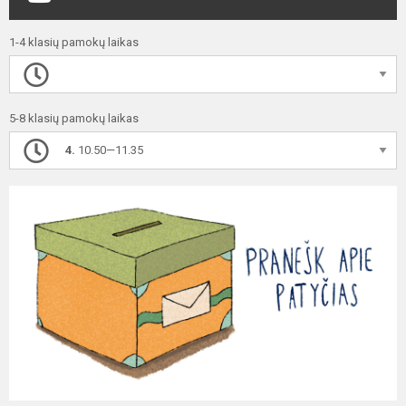
1-4 klasių pamokų laikas
5-8 klasių pamokų laikas
4.
10.50—11.35