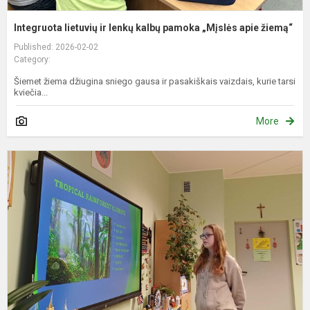
Integruota lietuvių ir lenkų kalbų pamoka „Mįslės apie žiemą“
Published: 2026-02-02
Category:
Šiemet žiema džiugina sniego gausa ir pasakiškais vaizdais, kurie tarsi
kviečia...
More
P
P
B
„
Q
E
Ea