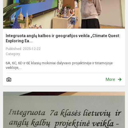
Integruota anglų kalbos ir geografijos veikla „Climate Quest:
Exploring Ea...
Published: 2025-12-22
Category:
6A, 6C, 6D ir 6E klasių mokiniai dalyvavo projektinėje ir tiriamojoje
veikloje,...
More
Z
d
p
k
7