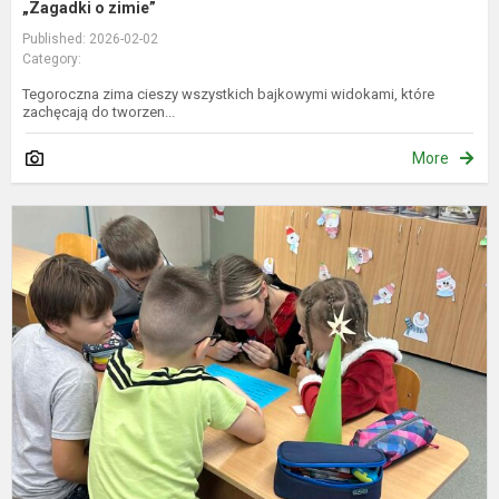
„Zagadki o zimie”
Published: 2026-02-02
Category:
Tegoroczna zima cieszy wszystkich bajkowymi widokami, które
zachęcają do tworzen...
More
I
l
ir
l
k
p
„
a
ž