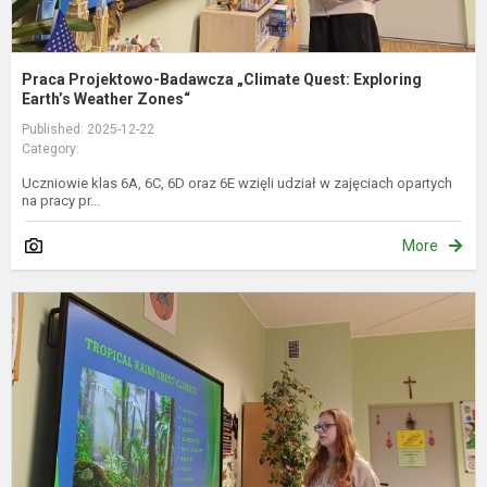
Praca Projektowo-Badawcza „Climate Quest: Exploring
Earth’s Weather Zones“
Published: 2025-12-22
Category:
Uczniowie klas 6A, 6C, 6D oraz 6E wzięli udział w zajęciach opartych
na pracy pr...
More
I
a
k
ir
g
v
„
Q