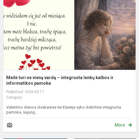
n
v
v
–
i
l
k
ir
in
Meilė turi ne vieną vardą – integruota lenkų kalbos ir
informatikos pamoka
Published: 2026-02-17
Category:
Valentino dienos išvakarėse 6e klasėje vyko išskirtinė integruota
pamoka, sujung...
More