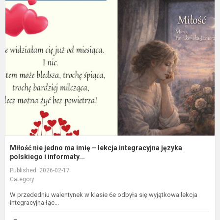
M
n
j
m
i
–
l
i
j
p
Miłość nie jedno ma imię – lekcja integracyjna języka
polskiego i informaty...
Published: 2026-02-17
Category:
W przededniu walentynek w klasie 6e odbyła się wyjątkowa lekcja
integracyjna łąc...