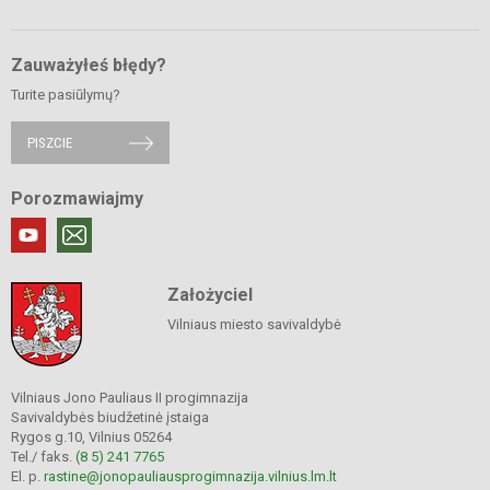
Zauważyłeś błędy?
Turite pasiūlymų?
PISZCIE
Porozmawiajmy
Założyciel
Vilniaus miesto savivaldybė
Vilniaus Jono Pauliaus II progimnazija
Savivaldybės biudžetinė įstaiga
Rygos g.10, Vilnius 05264
Tel./ faks.
(8 5) 241 7765
El. p.
rastine@jonopauliausprogimnazija.vilnius.lm.lt