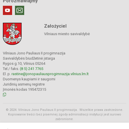
Porozmawiajmy
Założyciel
Vilniaus miesto savivaldybė
Vilniaus Jono Pauliaus II progimnazija
Savivaldybės biudžetinė įstaiga
Rygos g.10, Vilnius 05264
Tel./ faks.
(8 5) 241 7765
El. p.
rastine@jonopauliausprogimnazija.vilnius.lm.lt
Duomenys kaupiami ir saugomi
Juridinių asmenų registre
Įmonės kodas 195472315
© 2024. Vilniaus Jono Pauliaus II progimnazija. Wszelkie prawa zastrzeżone.
Kopiowanie treści bez pisemnej zgody administracji instytucji jest surowo
zabronione.