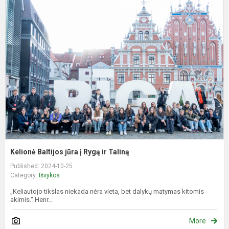
K
B
j
į
R
ir
T
Kelionė Baltijos jūra į Rygą ir Taliną
Published: 2024-10-25
Category:
Išvykos
„Keliautojo tikslas niekada nėra vieta, bet dalykų matymas kitomis
akimis.“ Henr...
More