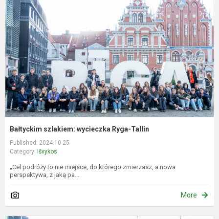
w
R
T
Bałtyckim szlakiem: wycieczka Ryga-Tallin
Published: 2024-10-25
Category:
Išvykos
„Cel podróży to nie miejsce, do którego zmierzasz, a nowa
perspektywa, z jaką pa...
More