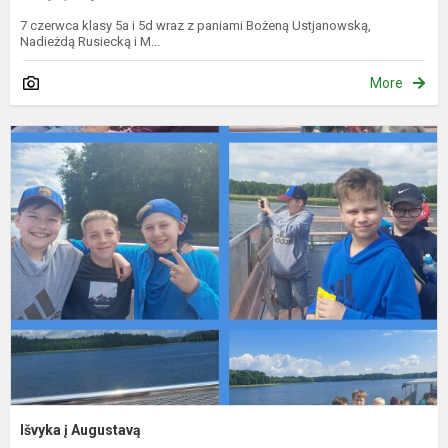
7 czerwca klasy 5a i 5d wraz z paniami Bożeną Ustjanowską,
Nadieżdą Rusiecką i M...
More
I
į
A
Išvyka į Augustavą