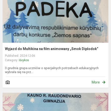
a
„
D
Wyjazd do Multikina na film animowany „Smok Diplodok”
Published: 2024-12-06
Category:
Išvykos
3 grudnia grupa uczniów o specjalnych potrzebach edukacyjnych
wybrała się na prz...
More
S
a
f