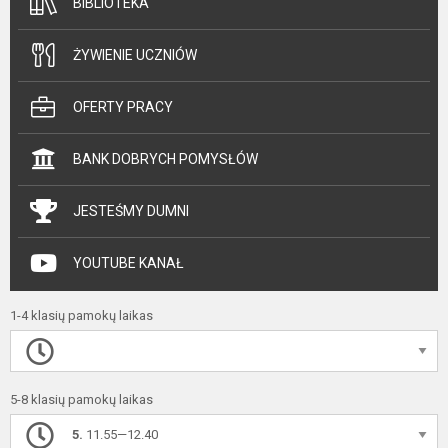
BIBLIOTEKA
ŻYWIENIE UCZNIÓW
OFERTY PRACY
BANK DOBRYCH POMYSŁÓW
JESTEŚMY DUMNI
YOUTUBE KANAŁ
1-4 klasių pamokų laikas
5-8 klasių pamokų laikas
5.
11.55—12.40