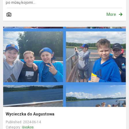
po mūsų kojomi...
More
W
d
A
Wycieczka do Augustowa
Published: 2024-06-14
Category:
Išvykos