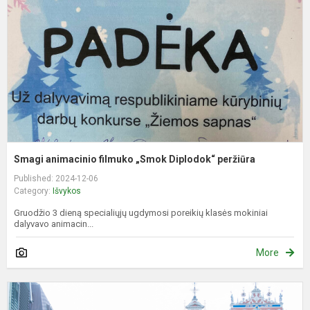
„
D
p
Smagi animacinio filmuko „Smok Diplodok“ peržiūra
Published: 2024-12-06
Category:
Išvykos
Gruodžio 3 dieną specialiųjų ugdymosi poreikių klasės mokiniai
dalyvavo animacin...
More
B
s