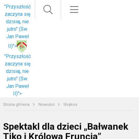
Paieška
Meniu
"Przyszłość
zaczyna się
dzisiaj, nie
jutro" (Św.
Jan Paweł
II)">
"Przyszłość
zaczyna się
dzisiaj, nie
jutro" (Św.
Jan Paweł
II)">
Strona główna
Nowości
Išvykos
Spektakl dla dzieci „Bałwanek
Tiko i Królowa Fruncja”