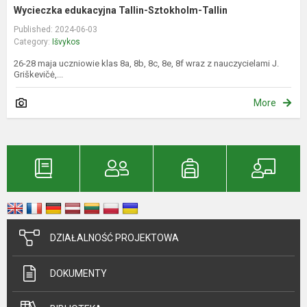
Wycieczka edukacyjna Tallin-Sztokholm-Tallin
Published: 2024-06-03
Category:
Išvykos
26-28 maja uczniowie klas 8a, 8b, 8c, 8e, 8f wraz z nauczycielami J.
Griškevičė,...
More
DZIAŁALNOŚĆ PROJEKTOWA
DOKUMENTY