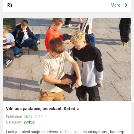
More
V
p
b
K
Vilniaus paslapčių beieškant: Katedra
Published: 2024-10-03
Category:
Išvykos
Lankydamiesi naujose erdvėse dažniausiai nesusimąstome, kas slypi