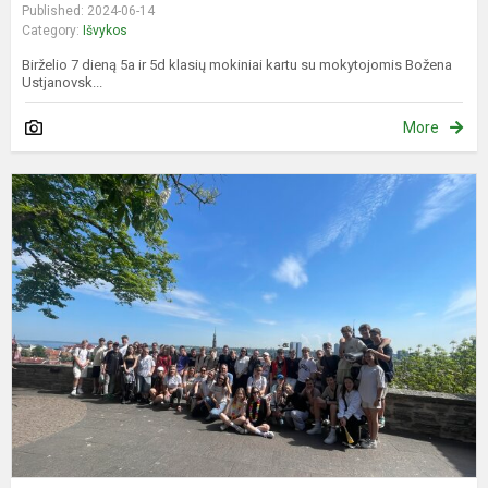
Published: 2024-06-14
Category:
Išvykos
Birželio 7 dieną 5a ir 5d klasių mokiniai kartu su mokytojomis Božena
Ustjanovsk...
More
W
e
T
S
T