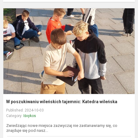
p
w
t
K
w
W poszukiwaniu wileńskich tajemnic: Katedra wileńska
Published: 2024-10-03
Category:
Išvykos
Zwiedzając nowe miejsca zazwyczaj nie zastanawiamy się, co
znajduje się pod nasz...