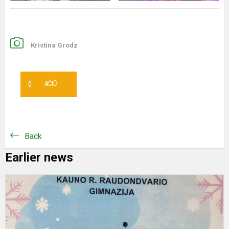
:
Kristina Grodz
0
AČIŪ
Back
Earlier news
W
d
M
n
f