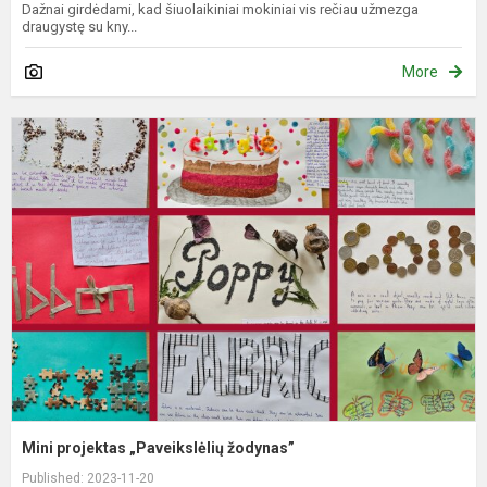
Dažnai girdėdami, kad šiuolaikiniai mokiniai vis rečiau užmezga
draugystę su kny...
More
M
p
„
ž
Mini projektas „Paveikslėlių žodynas”
Published: 2023-11-20