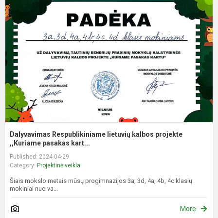
R
l
k
p
,,
Dalyvavimas Respublikiniame lietuvių kalbos projekte
,,Kuriame pasakas kart...
Published: 2024-04-29
Category:
Projektinė veikla
Šiais mokslo metais mūsų progimnazijos 3a, 3d, 4a, 4b, 4c klasių
mokiniai nuo va...
More