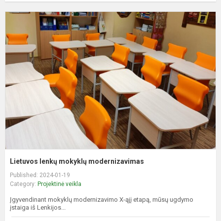
L
l
m
m
Lietuvos lenkų mokyklų modernizavimas
Published: 2024-01-19
Category:
Projektinė veikla
Įgyvendinant mokyklų modernizavimo X-ąjį etapą, mūsų ugdymo
įstaiga iš Lenkijos...