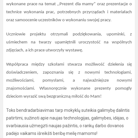
wykonane prace na temat ,,Prezent dla mamy” oraz prezentacje o
technice wykonania prac, potrzebnych przyrządach i materiałach
oraz samoocenie uczestników o wykonaniu swojej pracy.
Uczniowie projektu otrzymali podziękowania, upominki, z
uśmiechem na twarzy upamiętnili uroczystość na wspólnych
zdjęciach, a ich prace utworzyły wystawę.
Współpraca między szkołami stwarza możliwość dzielenia się
doświadczeniem, zapoznania się z nowymi technologiami,
możliwościami, pomysłami, a najważniejsze nowymi
znajomościami. Własnoręcznie wykonane prezenty pomogły
dzieciom wyrazić swą bezgraniczną miłość do Mam!
Toks bendradarbiavimas tarp mokyklų suteikia galimybę dalintis
patirtimi, sužinoti apie naujas technologijas, galimybes, idėjas, o
svarbiausia užmegzti naujas pažintis, o rankų darbo dovanos
padėjo vaikams išreikšti beribę meilę mamoms!