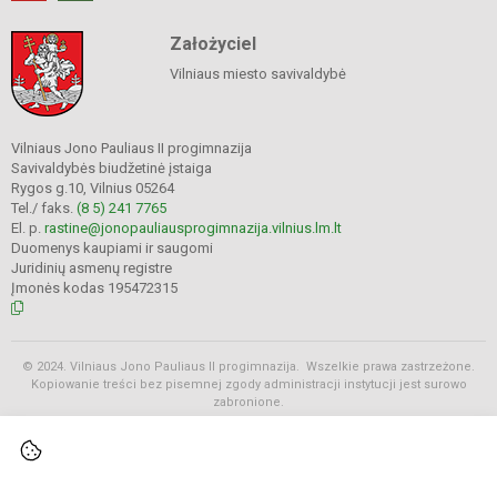
Założyciel
Vilniaus miesto savivaldybė
Vilniaus Jono Pauliaus II progimnazija
Savivaldybės biudžetinė įstaiga
Rygos g.10, Vilnius 05264
Tel./ faks.
(8 5) 241 7765
El. p.
rastine@jonopauliausprogimnazija.vilnius.lm.lt
Duomenys kaupiami ir saugomi
Juridinių asmenų registre
Įmonės kodas 195472315
© 2024. Vilniaus Jono Pauliaus II progimnazija. Wszelkie prawa zastrzeżone.
Kopiowanie treści bez pisemnej zgody administracji instytucji jest surowo
zabronione.
Rozkłady