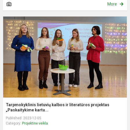
More
T
l
k
ir
l
p
„P
Tarpmokyklinis lietuvių kalbos ir literatūros projektas
„Paskaitykime kartu...
Published: 2023-12-05
Category:
Projektinė veikla