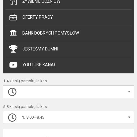
ŻYWIENIE UCZNIÓW
OFERTY PRACY
BANK DOBRYCH POMYSŁÓW
JESTEŚMY DUMNI
YOUTUBE KANAŁ
1-4 klasių pamokų laikas
5-8 klasių pamokų laikas
1.
8.00—8.45