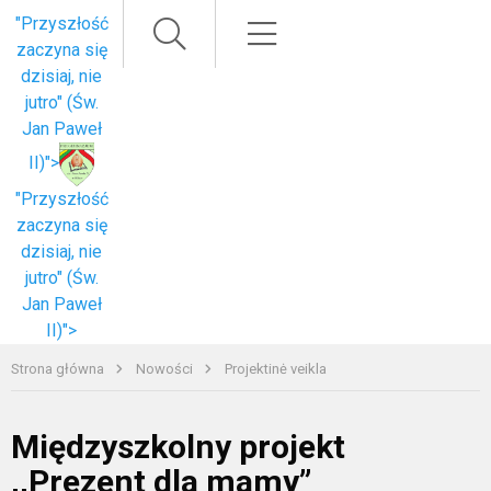
Paieška
Meniu
"Przyszłość
zaczyna się
dzisiaj, nie
jutro" (Św.
Jan Paweł
II)">
"Przyszłość
zaczyna się
dzisiaj, nie
jutro" (Św.
Jan Paweł
II)">
Strona główna
Nowości
Projektinė veikla
Międzyszkolny projekt
,,Prezent dla mamy”