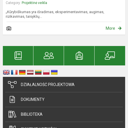
Category:
Projektinė veikla
„Kūrybiškumas yra išradimas, eksperimentavimas, augimas,
rizikavimas, taisyklių...
More
DZIAŁALNOŚĆ PROJEKTOWA
DOKUMENTY
BIBLIOTEKA