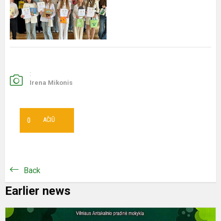
:
Irena Mikonis
0
AČIŪ
Back
Earlier news
D