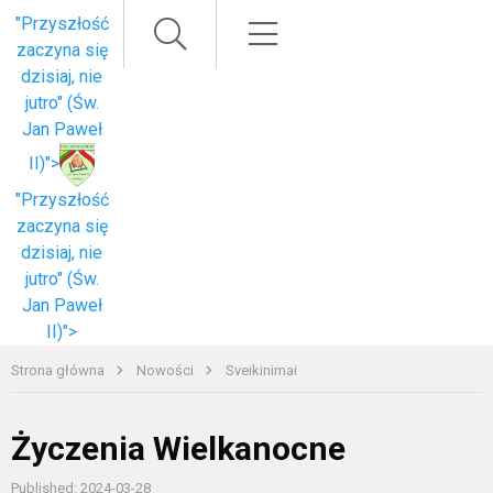
Paieška
Meniu
"Przyszłość
zaczyna się
dzisiaj, nie
jutro" (Św.
Jan Paweł
II)">
"Przyszłość
zaczyna się
dzisiaj, nie
jutro" (Św.
Jan Paweł
II)">
Strona główna
Nowości
Sveikinimai
Życzenia Wielkanocne
Published: 2024-03-28