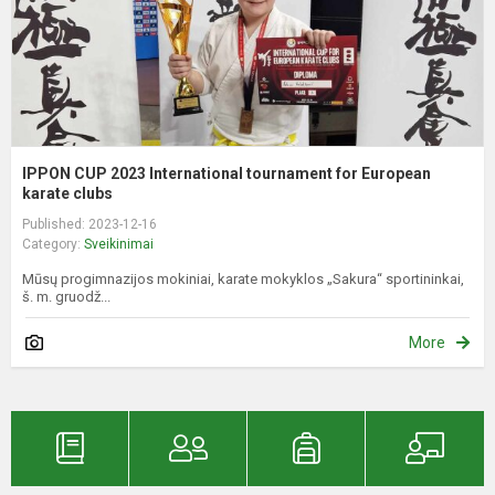
E
k
IPPON CUP 2023 International tournament for European
karate clubs
Published: 2023-12-16
Category:
Sveikinimai
Mūsų progimnazijos mokiniai, karate mokyklos „Sakura“ sportininkai,
š. m. gruodž...
More