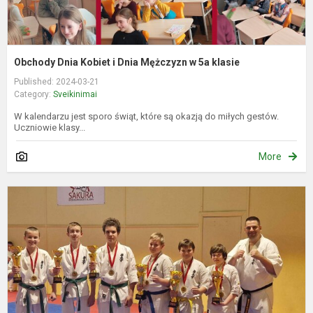
Obchody Dnia Kobiet i Dnia Mężczyzn w 5a klasie
Published: 2024-03-21
Category:
Sveikinimai
W kalendarzu jest sporo świąt, które są okazją do miłych gestów.
Uczniowie klasy...
More
V
k
l
II
e
v