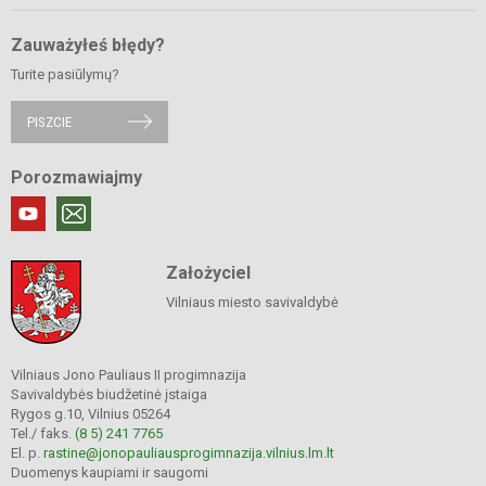
Zauważyłeś błędy?
Turite pasiūlymų?
PISZCIE
Porozmawiajmy
Założyciel
Vilniaus miesto savivaldybė
Vilniaus Jono Pauliaus II progimnazija
Savivaldybės biudžetinė įstaiga
Rygos g.10, Vilnius 05264
Tel./ faks.
(8 5) 241 7765
El. p.
rastine@jonopauliausprogimnazija.vilnius.lm.lt
Duomenys kaupiami ir saugomi