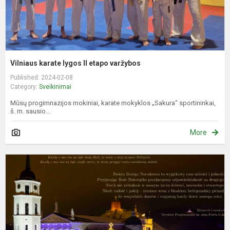
Vilniaus karate lygos II etapo varžybos
Published: 2024-02-08
Category:
Sveikinimai
Mūsų progimnazijos mokiniai, karate mokyklos „Sakura“ sportininkai,
š. m. sausio...
More
S