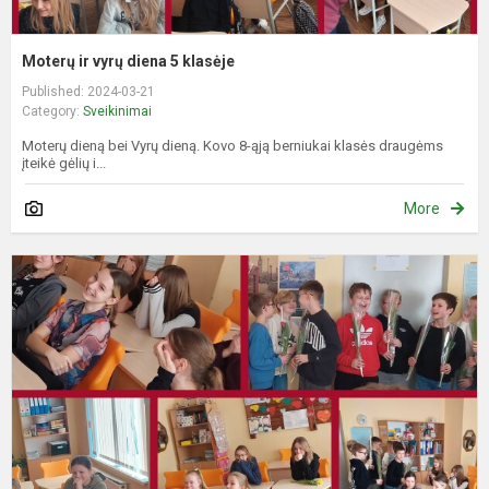
Moterų ir vyrų diena 5 klasėje
Published: 2024-03-21
Category:
Sveikinimai
Moterų dieną bei Vyrų dieną. Kovo 8-ąją berniukai klasės draugėms
įteikė gėlių i...
More
O
D
K
i
D
M
5
k