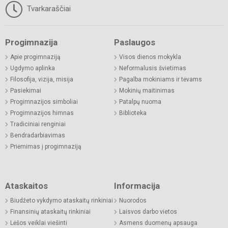
Tvarkaraščiai
Progimnazija
Paslaugos
Apie progimnaziją
Visos dienos mokykla
Ugdymo aplinka
Neformalusis švietimas
Filosofija, vizija, misija
Pagalba mokiniams ir tėvams
Pasiekimai
Mokinių maitinimas
Progimnazijos simboliai
Patalpų nuoma
Progimnazijos himnas
Biblioteka
Tradiciniai renginiai
Bendradarbiavimas
Priėmimas į progimnaziją
Ataskaitos
Informacija
Biudžeto vykdymo ataskaitų rinkiniai
Nuorodos
Finansinių ataskaitų rinkiniai
Laisvos darbo vietos
Lėšos veiklai viešinti
Asmens duomenų apsauga