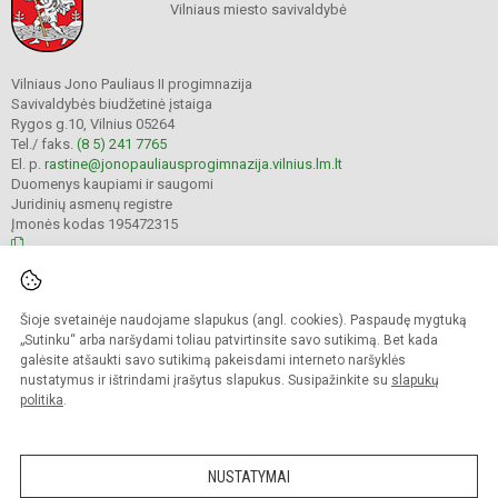
Vilniaus miesto savivaldybė
Vilniaus Jono Pauliaus II progimnazija
Savivaldybės biudžetinė įstaiga
Rygos g.10, Vilnius 05264
Tel./ faks.
(8 5) 241 7765
El. p.
rastine@jonopauliausprogimnazija.vilnius.lm.lt
Duomenys kaupiami ir saugomi
Juridinių asmenų registre
Įmonės kodas 195472315
© 2024. Vilniaus Jono Pauliaus II progimnazija. Visos teisės saugomos.
Šioje svetainėje naudojame slapukus (angl. cookies). Paspaudę mygtuką
Kopijuoti turinį be raštiško įstaigos administracijos sutikimo griežtai draudžiama.
„Sutinku“ arba naršydami toliau patvirtinsite savo sutikimą. Bet kada
galėsite atšaukti savo sutikimą pakeisdami interneto naršyklės
Prieinamumo paraiška
Slapukų politika
nustatymus ir ištrindami įrašytus slapukus. Susipažinkite su
slapukų
politika
.
Sumanus būdas atnaujinti
mokyklos interneto
svetainę
NUSTATYMAI