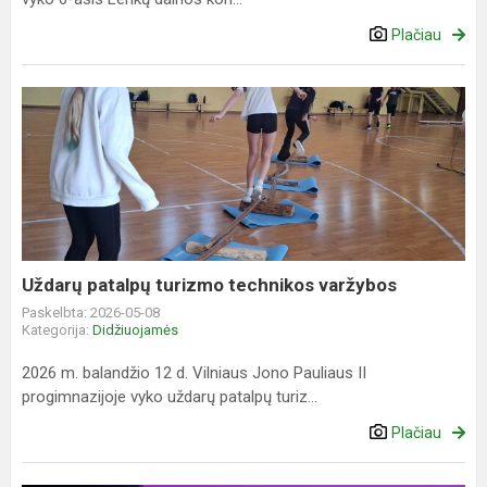
Plačiau
Uždarų
patalpų
turizmo
technikos
varžybos
Uždarų patalpų turizmo technikos varžybos
Paskelbta: 2026-05-08
Kategorija:
Didžiuojamės
2026 m. balandžio 12 d. Vilniaus Jono Pauliaus II
progimnazijoje vyko uždarų patalpų turiz...
Plačiau