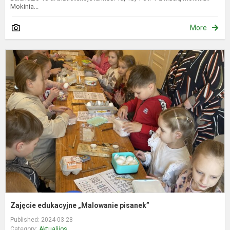
Mokinia...
More
Z
e
„
p
Zajęcie edukacyjne „Malowanie pisanek”
Published: 2024-03-28
Category:
Aktualijos