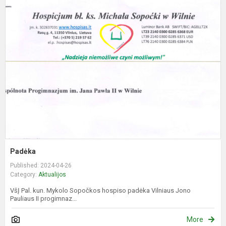
P
Padėka
Published: 2024-04-26
Category:
Aktualijos
VšĮ Pal. kun. Mykolo Sopočkos hospiso padėka Vilniaus Jono
Pauliaus II progimnaz...
More