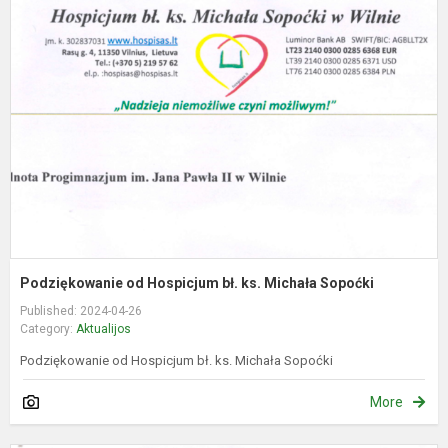
o
H
bł
k
M
S
Podziękowanie od Hospicjum bł. ks. Michała Sopoćki
Published: 2024-04-26
Category:
Aktualijos
Podziękowanie od Hospicjum bł. ks. Michała Sopoćki
More