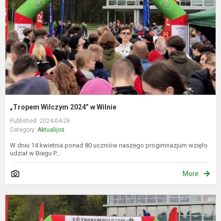
W
„Tropem Wilczym 2024” w Wilnie
Published: 2024-04-26
Category:
Aktualijos
W dniu 14 kwietnia ponad 80 uczniów naszego progimnazjum wzięło
udział w Biegu P...
More
V
T