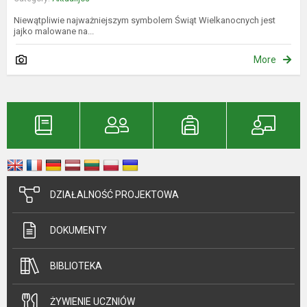
Niewątpliwie najważniejszym symbolem Świąt Wielkanocnych jest
jajko malowane na...
More
DZIAŁALNOŚĆ PROJEKTOWA
DOKUMENTY
BIBLIOTEKA
ŻYWIENIE UCZNIÓW