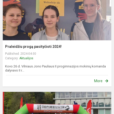
Praleidžiu progą pasityčioti 2024!
Published: 2024-04-30
Category:
Aktualijos
Kovo 26 d. Vilniaus Jono Pauliaus II progimnazijos mokinių komanda
dalyvavo II r...
More
„
W
2