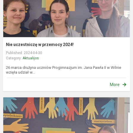
Nie uczestniczę w przemocy 2024!
Published: 2024-04-30
Category:
Aktualijos
26 marca drużyna uczniów Progimnazjum im. Jana Pawła II w Wilnie
wzięła udział w...
More
P
p
p
2