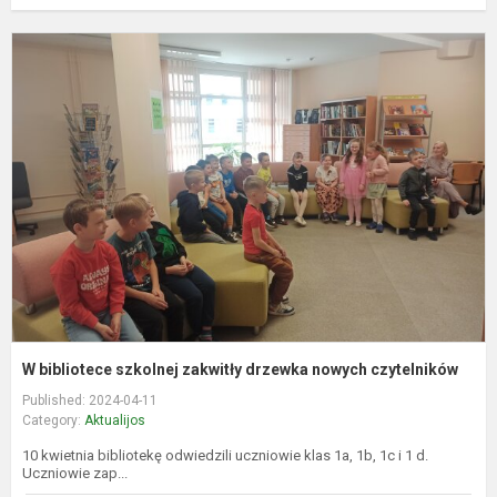
b
s
z
d
n
c
W bibliotece szkolnej zakwitły drzewka nowych czytelników
Published: 2024-04-11
Category:
Aktualijos
10 kwietnia bibliotekę odwiedzili uczniowie klas 1a, 1b, 1c i 1 d.
Uczniowie zap...