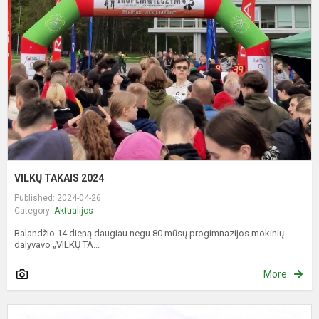
2
VILKŲ TAKAIS 2024
Published: 2024-04-26
Category:
Aktualijos
Balandžio 14 dieną daugiau negu 80 mūsų progimnazijos mokinių
dalyvavo „VILKŲ TA...
More
P