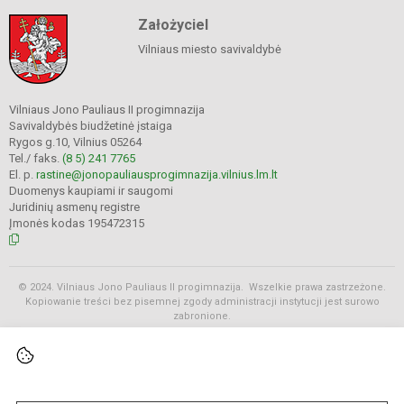
Założyciel
Vilniaus miesto savivaldybė
Vilniaus Jono Pauliaus II progimnazija
Savivaldybės biudžetinė įstaiga
Rygos g.10, Vilnius 05264
Tel./ faks.
(8 5) 241 7765
El. p.
rastine@jonopauliausprogimnazija.vilnius.lm.lt
Duomenys kaupiami ir saugomi
Juridinių asmenų registre
Įmonės kodas 195472315
© 2024. Vilniaus Jono Pauliaus II progimnazija. Wszelkie prawa zastrzeżone.
Kopiowanie treści bez pisemnej zgody administracji instytucji jest surowo
zabronione.
Rozkłady