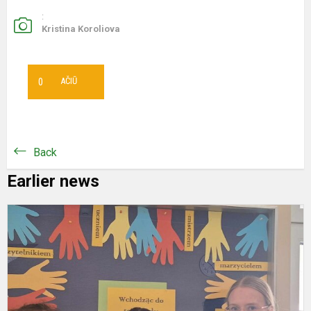
:
Kristina Koroliova
0
AČIŪ
Back
Earlier news
N
u
p
2