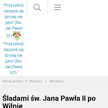
Paieška
Meniu
"Przyszłość
zaczyna się
dzisiaj, nie
jutro" (Św.
Jan Paweł
II)">
"Przyszłość
zaczyna się
dzisiaj, nie
jutro" (Św.
Jan Paweł
II)">
Strona główna
Nowości
Aktualijos
Śladami św. Jana Pawła II po
Wilnie