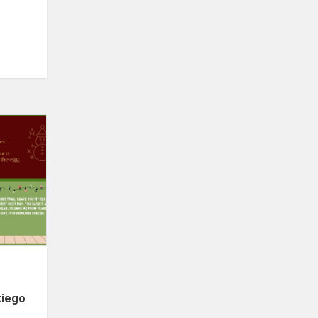
ADVENT
CALENDAR
–
Grudniowe
Wyzwanie
na
Lekcjach
Języka
Ang...
kiego