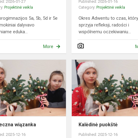
ed: 2026-01-27
Published: 2026-01-16
ry:
Projektinė veikla
Category:
Projektinė veikla
rogimnazijos 5a, 5b, 5d ir 5e
Okres Adwentu to czas, któr
 mokiniai dalyvavo
sprzyja refleksji, radości i
iniame eduka...
wspólnemu oczekiwaniu...
More
M
Świąteczna
IUS
wiązanka
eczna wiązanka
Kalėdinė puokštė
ed: 2025-12-16
Published: 2025-12-16