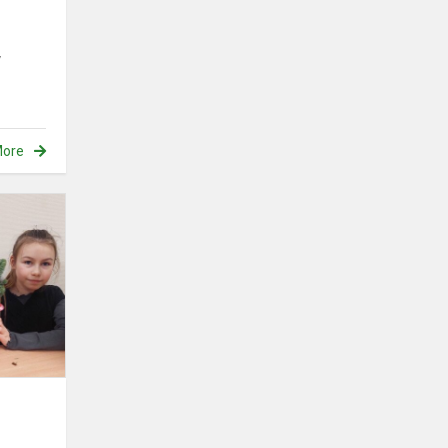
y
ore
Kalėdinė
puokštė