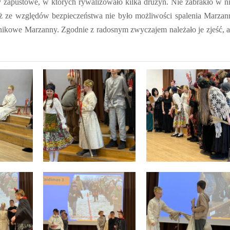
 zapustowe, w których rywalizowało kilka drużyn. Nie zabrakło w n
aż ze względów bezpieczeństwa nie było możliwości spalenia Marzan
ikowe Marzanny. Zgodnie z radosnym zwyczajem należało je zjeść, 