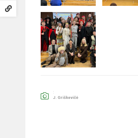
:
J. Griškevičė