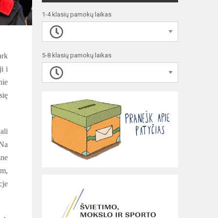
1-4 klasių pamokų laikas
ark
5-8 klasių pamokų laikas
i i
nie
się
ali
 Na
żne
m,
cje