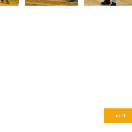
1
AČIŪ