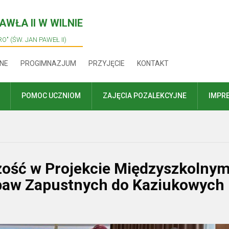
WŁA II W WILNIE
O" (ŚW. JAN PAWEŁ II)
NE
PROGIMNAZJUM
PRZYJĘCIE
KONTAKT
POMOC UCZNIOM
ZAJĘCIA POZALEKCYJNE
IMPR
czość w Projekcie Międzyszkolny
abaw Zapustnych do Kaziukowych