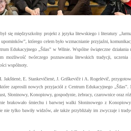
ł się międzyszkolny projekt z języka litewskiego i literatury „Jarm
 upominków”, którego celem było wzmacnianie przyjaźni, komunikacj
trum Edukacyjnego „Šilas” w Wilnie. Wspólne świąteczne działania 
 im możliwość twórczego poznawania litewskich tradycji, uczenia 
ści wspólnoty.
 Jakštienė, E. Stankevičienė, J. Griškevičė i A. Rogelėvič, przygotow
 które zaprosili nowych przyjaciół z Centrum Edukacyjnego „Šilas”.
ust,
Słoninowy
, Konopiowy, gospodynie, żebracy, czarownice oraz ró
, nie brakowało śmiechu i barwnej walki
Słoninowego
z Konopiowy
e nie tylko bawiły widzów, ale także przybliżały im zwyczaje i trady