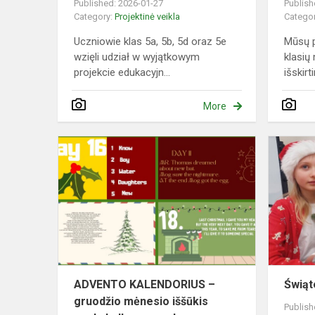
Published: 2026-01-27
Publish
Category:
Projektinė veikla
Catego
Uczniowie klas 5a, 5b, 5d oraz 5e
Mūsų p
wzięli udział w wyjątkowym
klasių
projekcie edukacyjn...
išskirt
More
ADVENTO
KALENDOR
–
gruodžio
mėnesio
iššūkis
anglų
kalbos...
ADVENTO KALENDORIUS –
Świąt
gruodžio mėnesio iššūkis
Publish