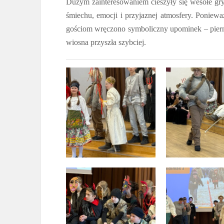
Dużym zainteresowaniem cieszyły się wesołe gry
śmiechu, emocji i przyjaznej atmosfery. Poniew
gościom wręczono symboliczny upominek – piern
wiosna przyszła szybciej.