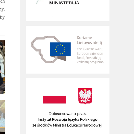
ich
ny,
aby