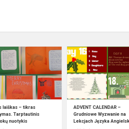
Tikras
laiškas
–
tikras
atsakymas.
odowa
Tarptautinis
penktokų
nu...
 laiškas – tikras
ADVENT CALENDAR –
ymas. Tarptautinis
Grudniowe Wyzwanie na
okų nuotykis
Lekcjach Języka Angiels