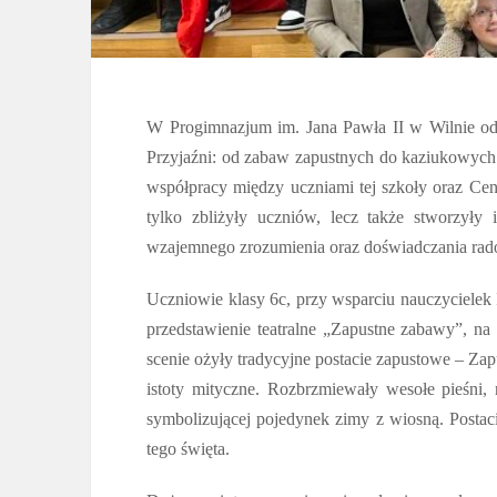
W Progimnazjum im. Jana Pawła II w Wilnie odby
Przyjaźni: od zabaw zapustnych do kaziukowych
współpracy między uczniami tej szkoły oraz Cen
tylko zbliżyły uczniów, lecz także stworzyły
wzajemnego zrozumienia oraz doświadczania rado
Uczniowie klasy 6c, przy wsparciu nauczycielek I.
przedstawienie teatralne „Zapustne zabawy”, na
scenie ożyły tradycyjne postacie zapustowe – Zap
istoty mityczne. Rozbrzmiewały wesołe pieśni
symbolizującej pojedynek zimy z wiosną. Postaci
tego święta.