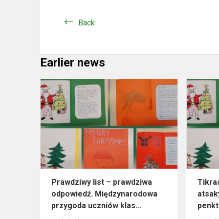
Back
Earlier news
Prawdziwy
list
–
prawdziwa
odpowiedź.
Międzynar
przygo...
Prawdziwy list – prawdziwa
Tikras
odpowiedź. Międzynarodowa
atsak
przygoda uczniów klas...
penkt