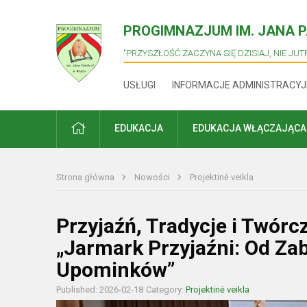
PROGIMNAZJUM IM. JANA PA
"PRZYSZŁOŚĆ ZACZYNA SIĘ DZISIAJ, NIE JUTR
USŁUGI
INFORMACJE ADMINISTRACYJ
PRADŽIA
EDUKACJA
EDUKACJA WŁĄCZAJĄCA
Strona główna
Nowości
Projektinė veikla
Przyjaźń, Tradycje i Twór
„Jarmark Przyjaźni: Od Z
Upominków”
Published: 2026-02-18
Category:
Projektinė veikla